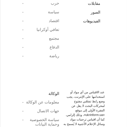
حرب
مقابلات
سياسة
الصور
اقتصاد
الفيديوهات
تعافي أوكرانيا
مجتمع
الدفاع
رياضة
عند الاقتباس من أي مواد أو
الوكالة
استخدامها على الإنترنت، يجب
وضع رابط تشعّبي مفتوح
معلومات عن الوكالة
لمحركات البحث لا يقل عن
الفقرة الأولى إلى موقع
جهات الاتصال
«ukrinform.ua»، وذلك إلزامي.
سياسة الخصوصية
كما أن اقتباس ترجمات مواد
وحماية البيانات
وسائل الإعلام الأجنبية لا يُسمح به