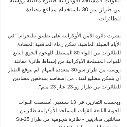
للقوات المسلحة الأوكرانية طائرة مقاتلة روسية
من طراز سو-30 باستخدام مدافع مضادة
المزيد
خدمات
للطائرات.
التقارير
الاشتراك
مقابلات
بنك الصور
نشرت دائرة الأمن الأوكرانية على تطبيق تيليجرام: "في
الصور
الأيام القليلة الماضية، تمكن رماة المدفعية المضادة
الفيديوهات
للطائرات من اللواء 80 المستقل للهجوم الجوي التابع
للقوات المسلحة الأوكرانية من إسقاط طائرة مقاتلة
روسية من طراز سو-30 متعددة المهام. لم يتوقع الطيار
أن يتمكن مظليو لفيف من إسقاطه بمدفعين مضادين
للطائرات من طراز زو-23 عيار 23 ملم".
وبحسب التقارير، في 13 سبتمبر، أسقطت القوات
الجوية التابعة للقوات المسلحة الأوكرانية طائرتين
مقاتلتين معاديتين - طائرة هجومية من طراز Su-25