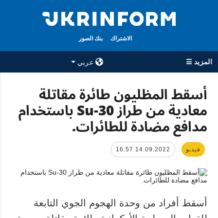
الاشتراك
بنك الصور
المزيد ☰
عربي
×
أسقط المظليون طائرة مقاتلة
معادية من طراز Su-30 باستخدام
جميع الأقسام
الوكالة
مدافع مضادة للطائرات.
حرب
معلومات عن
الوكالة
سياسة
جهات الاتصال
فيديو
14.09.2022 16:57
اقتصاد
سياسة الخصوصية
تعافي أوكرانيا
وحماية البيانات
مجتمع
الشخصية
الدفاع
أسقط أفراد من وحدة الهجوم الجوي التابعة
رياضة