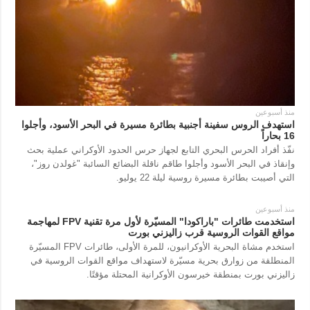
منذ أسبوعين
استهدف الروس سفينة أجنبية بطائرة مسيرة في البحر الأسود، وأجلوا
16 بحاراً
نفّذ أفراد الحرس البحري التابع لجهاز حرس الحدود الأوكراني عملية بحث
وإنقاذ في البحر الأسود وأجلوا طاقم ناقلة البضائع السائبة "غولدن روز"،
التي أصيبت بطائرة مسيرة روسية ليلة 22 يوليو.
منذ أسبوعين
استخدمت طائرات "باراكودا" المسيّرة لأول مرة تقنية FPV لمهاجمة
مواقع القوات الروسية قرب زاليزني بورت
استخدم مشاة البحرية الأوكرانيون، للمرة الأولى، طائرات FPV المسيّرة
المنطلقة من زوارق بحرية مسيّرة لاستهداف مواقع القوات الروسية في
زاليزني بورت بمنطقة خيرسون الأوكرانية المحتلة مؤقتًا.