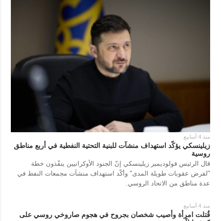
منذ 4 أسابيع
زيلينسكي يؤكّد استهداف منشآت للبنية التحتية النفطية في أربع مناطق
روسية
قال الرئيس فولوديمير زيلينسكي إنّ الجنود الأوكرانيين ينفّذون خطة
"لفرض عقوبات طويلة المدى" وأكّد استهداف منشآت مجمعات النفط في
عدة مناطق من الاتحاد الروسي.
منذ 4 أسابيع
قُتلت امرأة وأصيب شخصان بجروح في هجوم صاروخي روسي على