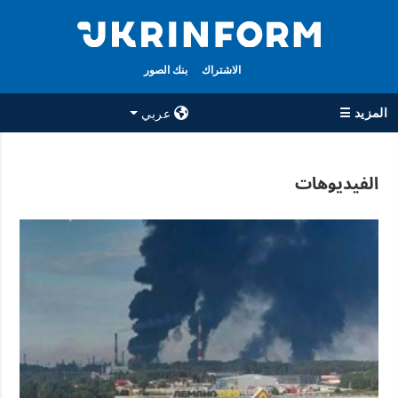
الاشتراك
بنك الصور
المزيد ☰
عربي
×
الفيديوهات
جميع الأقسام
الوكالة
حرب
معلومات عن
الوكالة
سياسة
جهات الاتصال
اقتصاد
سياسة الخصوصية
تعافي أوكرانيا
وحماية البيانات
مجتمع
الشخصية
الدفاع
رياضة