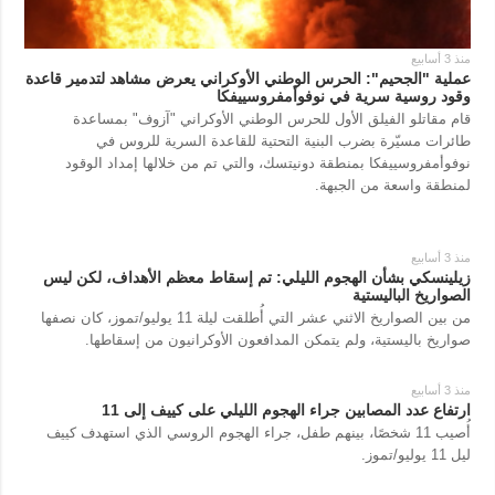
منذ 3 أسابيع
عملية "الجحيم": الحرس الوطني الأوكراني يعرض مشاهد لتدمير قاعدة
وقود روسية سرية في نوفوأمفروسييفكا
قام مقاتلو الفيلق الأول للحرس الوطني الأوكراني "آزوف" بمساعدة
طائرات مسيّرة بضرب البنية التحتية للقاعدة السرية للروس في
نوفوأمفروسييفكا بمنطقة دونيتسك، والتي تم من خلالها إمداد الوقود
لمنطقة واسعة من الجبهة.
منذ 3 أسابيع
زيلينسكي بشأن الهجوم الليلي: تم إسقاط معظم الأهداف، لكن ليس
الصواريخ الباليستية
من بين الصواريخ الاثني عشر التي أُطلقت ليلة 11 يوليو/تموز، كان نصفها
صواريخ باليستية، ولم يتمكن المدافعون الأوكرانيون من إسقاطها.
منذ 3 أسابيع
ارتفاع عدد المصابين جراء الهجوم الليلي على كييف إلى 11
أُصيب 11 شخصًا، بينهم طفل، جراء الهجوم الروسي الذي استهدف كييف
ليل 11 يوليو/تموز.