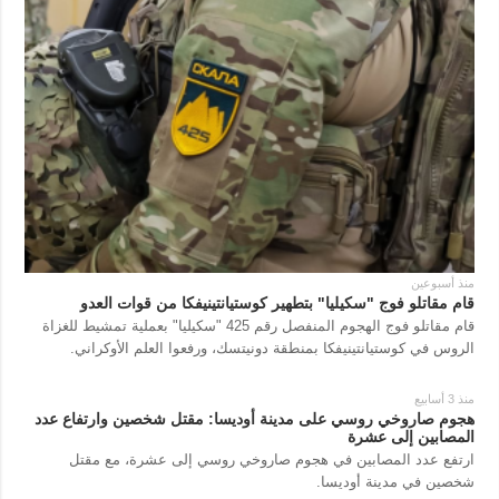
منذ أسبوعين
قام مقاتلو فوج "سكيليا" بتطهير كوستيانتينيفكا من قوات العدو
قام مقاتلو فوج الهجوم المنفصل رقم 425 "سكيليا" بعملية تمشيط للغزاة
الروس في كوستيانتينيفكا بمنطقة دونيتسك، ورفعوا العلم الأوكراني.
منذ 3 أسابيع
هجوم صاروخي روسي على مدينة أوديسا: مقتل شخصين وارتفاع عدد
المصابين إلى عشرة
ارتفع عدد المصابين في هجوم صاروخي روسي إلى عشرة، مع مقتل
شخصين في مدينة أوديسا.