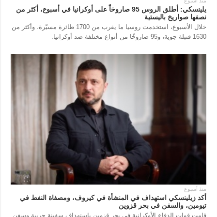
منذ أسبوع
يلينسكي: أطلق الروس 95 صاروخاً على أوكرانيا في أسبوع، أكثر من
نصفها صواريخ باليستية
خلال الأسبوع، استخدمت روسيا ما يقرب من 1700 طائرة مسيّرة، وأكثر من
1630 قنبلة جوية، و95 صاروخًا من أنواع مختلفة ضد أوكرانيا.
منذ أسبوع
أكد زيلينسكي استهداف في المنشأة في كيروف، ومصفاة النفط في
تيومين، والسفن في بحر قزوين
قامت قوات الدفاع الأوكرانية في بحر قزوين باستهداف سفينة حربية وسفن