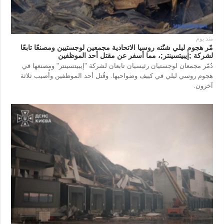
منذ يوم
مّر هجوم ليلي شنّته روسيا الاتحادية مجمعين لوجستيين ومصنعًا تابعًا
لشركة ;إيبيتسينتر;، مما أسفر عن مقتل أحد الموظفين
دُمّر مجمعان لوجستيان رئيسيان تابعان لشركة "إيبيتسينتر" ومصنعها في
هجوم روسي ليلي في كييف وضواحيها. وقُتل أحد الموظفين وأُصيب ثلاثة
آخرون.