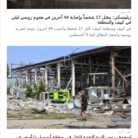
منذ يوم
زيلينسكي: مقتل 17 شخصاً وإصابة 44 آخرين في هجوم روسي ليلي
في كييف والمنطقة
في كييف ومنطقة كييف، قُتل 17 شخصًا وأصيب 44 آخرون نتيجة لضربة
روسية واسعة النطاق ليلة 5 أغسطس.
منذ 3 أيام
استهدف روس البنية التحتية للنقل في منطقة أوديسا، ما أسفر عن