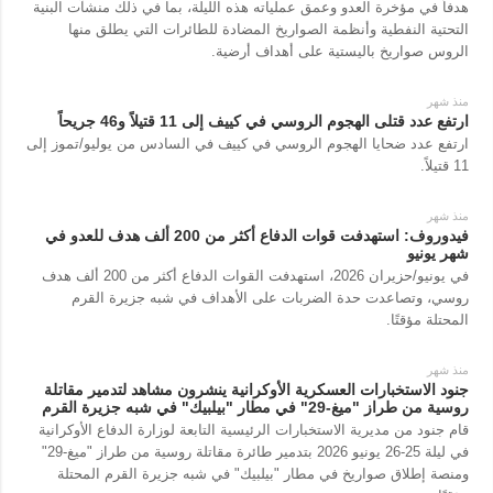
هدفاً في مؤخرة العدو وعمق عملياته هذه الليلة، بما في ذلك منشآت البنية
التحتية النفطية وأنظمة الصواريخ المضادة للطائرات التي يطلق منها
الروس صواريخ باليستية على أهداف أرضية.
منذ شهر
ارتفع عدد قتلى الهجوم الروسي في كييف إلى 11 قتيلاً و46 جريحاً
ارتفع عدد ضحايا الهجوم الروسي في كييف في السادس من يوليو/تموز إلى
11 قتيلاً.
منذ شهر
فيدوروف: استهدفت قوات الدفاع أكثر من 200 ألف هدف للعدو في
شهر يونيو
في يونيو/حزيران 2026، استهدفت القوات الدفاع أكثر من 200 ألف هدف
روسي، وتصاعدت حدة الضربات على الأهداف في شبه جزيرة القرم
المحتلة مؤقتًا.
منذ شهر
جنود الاستخبارات العسكرية الأوكرانية ينشرون مشاهد لتدمير مقاتلة
روسية من طراز "ميغ-29" في مطار "بيلبيك" في شبه جزيرة القرم
قام جنود من مديرية الاستخبارات الرئيسية التابعة لوزارة الدفاع الأوكرانية
في ليلة 25-26 يونيو 2026 بتدمير طائرة مقاتلة روسية من طراز "ميغ-29"
ومنصة إطلاق صواريخ في مطار "بيلبيك" في شبه جزيرة القرم المحتلة