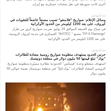
أخرى كانت متورطة في نقل شحنات عسكرية مع إيران.
منذ أسبوعين
وسائل الإعلام: صواريخ "فلامنغو" تصيب مصنعاً خاضعاً للعقوبات في
كيروف، على بعد 1200 كيلومتر من الحدود الأوكرانية
في صباح يوم الجمعة الموافق 24 يوليو، ضربت صواريخ كروز من طراز
"FP-5 Flamingo" مصنع " AVITEC" العسكري في مدينة كيروف الروسية،
على بعد 1200 كيلومتر من الحدود الأوكرانية.
منذ أسبوعين
حرس الحدود يستهدف منظومة صواريخ روسية مضادة للطائرات
"بوك" تبلغ قيمتها 50 مليون دولار في منطقة دونيتسك
استهدف مشغلو وحدة "فينيكس" الحدودية بطائرة مسيّرة منظومة صواريخ
الروسي المضاد للطائرات "بوك-إم3" في منطقة دونيتسك بقيمة حوالي 50
مليون دولار.