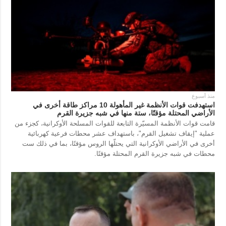
منذ أسبوع
استهدفت قوات الأنظمة غير المأهولة 10 مراكز طاقة أخرى في
الأراضي المحتلة مؤقتًا، ستة منها في شبه جزيرة القرم
قامت قوات الأنظمة المسيّرة التابعة للقوات المسلحة الأوكرانية، كجزء من
عملية "إيقاف تشغيل القرم"، باستهداف عشر محطات فرعية كهربائية
أخرى في الأراضي الأوكرانية التي يحتلّها الروس مؤقتًا، بما في ذلك ست
محطات في شبه جزيرة القرم المحتلة مؤقتًا.