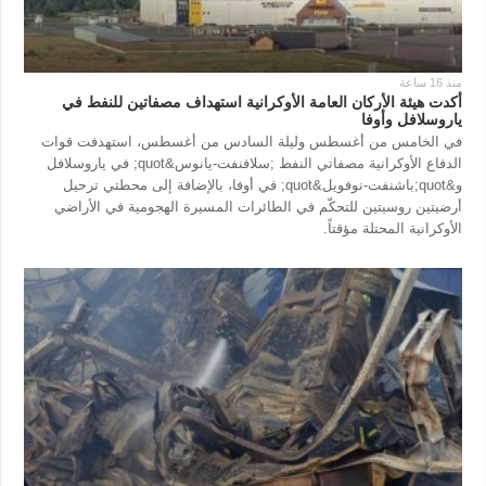
المزيد
خدمات
التقارير
الاشتراك
منذ 16 ساعة
أكدت هيئة الأركان العامة الأوكرانية استهداف مصفاتين للنفط في
مقابلات
بنك الصور
ياروسلافل وأوفا
الصور
في الخامس من أغسطس وليلة السادس من أغسطس، استهدفت قوات
الدفاع الأوكرانية مصفاتي النفط ;سلافنفت-يانوس&quot; في ياروسلافل
الفيديوهات
و&quot;باشنفت-نوفويل&quot; في أوفا، بالإضافة إلى محطتي ترحيل
أرضيتين روسيتين للتحكّم في الطائرات المسيرة الهجومية في الأراضي
الأوكرانية المحتلة مؤقتاً.