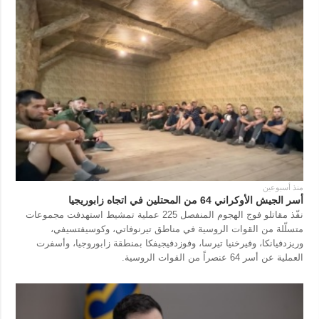
منذ أسبوعين
أسر الجيش الأوكراني 64 من المحتلين في اتجاه زابوريجيا
نفّذ مقاتلو فوج الهجوم المنفصل 225 عملية تمشيط استهدفت مجموعات
متسلّلة من القوات الروسية في مناطق تيرنوفاتي، وكوسيفتسيفي،
وريزدفيانكا، وفيرخنيا تيرسا، وفوزدفيجيفكا بمنطقة زابوروجيا، وأسفرت
العملية عن أسر 64 عنصراً من القوات الروسية.