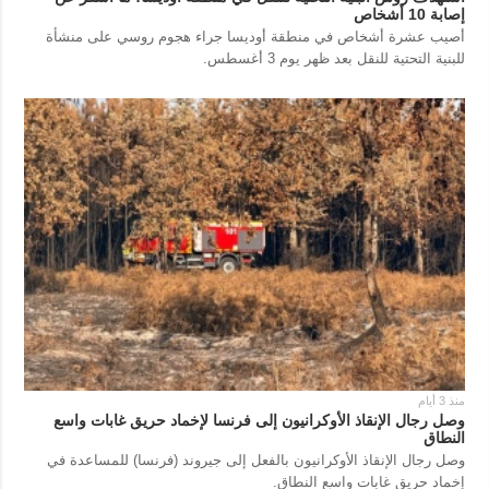
إصابة 10 أشخاص
أصيب عشرة أشخاص في منطقة أوديسا جراء هجوم روسي على منشأة
للبنية التحتية للنقل بعد ظهر يوم 3 أغسطس.
منذ 3 أيام
وصل رجال الإنقاذ الأوكرانيون إلى فرنسا لإخماد حريق غابات واسع
النطاق
وصل رجال الإنقاذ الأوكرانيون بالفعل إلى جيروند (فرنسا) للمساعدة في
إخماد حريق غابات واسع النطاق.