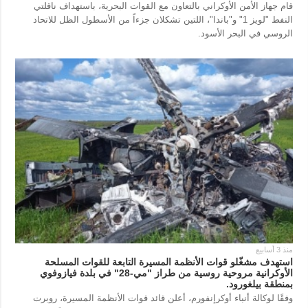
قام جهاز الأمن الأوكراني بالتعاون مع القوات البحرية، باستهداف ناقلتي
النفط "لويز 1" و"باندا"، اللتين تشكلان جزءاً من الأسطول الظل للاتحاد
الروسي في البحر الأسود.
منذ 3 أسابيع
استهدف مشغّلو قوات الأنظمة المسيرة التابعة للقوات المسلحة
الأوكرانية مروحية روسية من طراز "مي-28" في بلدة فيازوفوي
بمنطقة بيلغورود.
وفقًا لوكالة أنباء أوكرإنفورم، أعلن قائد قوات الأنظمة المسيرة، روبرت