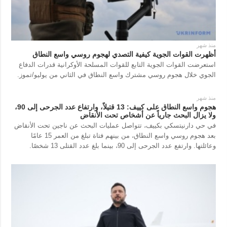
منذ شهر
أظهرت القوات الجوية كيفية التصدي لهجوم روسي واسع النطاق
استعرضت القوات الجوية التابع للقوات المسلحة الأوكرانية قدرات الدفاع
الجوي خلال هجوم روسي مشترك واسع النطاق في الثاني من يوليو/تموز.
منذ شهر
هجوم واسع النطاق على كييف: 13 قتيلاً، وارتفاع عدد الجرحى إلى 90،
ولا يزال البحث جارياً عن أشخاص تحت الأنقاض
في حي دارنيتسكي بكييف، تتواصل عمليات البحث عن ناجين تحت الأنقاض
بعد هجوم روسي واسع النطاق، من بينهم فتاة تبلغ من العمر 15 عامًا
وعائلتها. وارتفع عدد الجرحى إلى 90، بينما بلغ عدد القتلى 13 شخصًا.