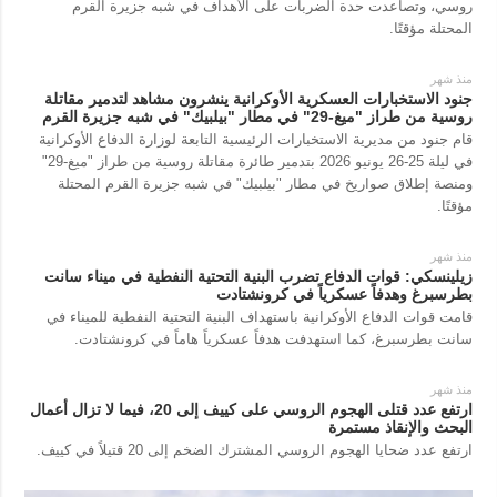
روسي، وتصاعدت حدة الضربات على الأهداف في شبه جزيرة القرم
المحتلة مؤقتًا.
منذ شهر
جنود الاستخبارات العسكرية الأوكرانية ينشرون مشاهد لتدمير مقاتلة
روسية من طراز "ميغ-29" في مطار "بيلبيك" في شبه جزيرة القرم
قام جنود من مديرية الاستخبارات الرئيسية التابعة لوزارة الدفاع الأوكرانية
في ليلة 25-26 يونيو 2026 بتدمير طائرة مقاتلة روسية من طراز "ميغ-29"
ومنصة إطلاق صواريخ في مطار "بيلبيك" في شبه جزيرة القرم المحتلة
مؤقتًا.
منذ شهر
زيلينسكي: قوات الدفاع تضرب البنية التحتية النفطية في ميناء سانت
بطرسبرغ وهدفاً عسكرياً في كرونشتادت
قامت قوات الدفاع الأوكرانية باستهداف البنية التحتية النفطية للميناء في
سانت بطرسبرغ، كما استهدفت هدفاً عسكرياً هاماً في كرونشتادت.
منذ شهر
ارتفع عدد قتلى الهجوم الروسي على كييف إلى 20، فيما لا تزال أعمال
البحث والإنقاذ مستمرة
ارتفع عدد ضحايا الهجوم الروسي المشترك الضخم إلى 20 قتيلاً في كييف.