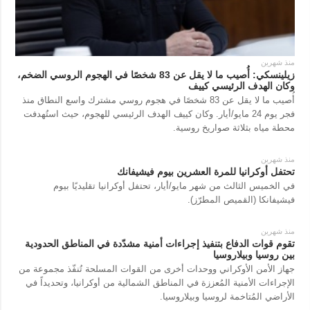
منذ شهرين
زيلينسكي: أُصيب ما لا يقل عن 83 شخصًا في الهجوم الروسي الضخم،
وكان الهدف الرئيسي كييف
أُصيب ما لا يقل عن 83 شخصًا في هجوم روسي مشترك واسع النطاق منذ
فجر يوم 24 مايو/أيار. وكان كييف الهدف الرئيسي للهجوم، حيث استُهدفت
محطة مياه بثلاثة صواريخ روسية.
منذ شهرين
تحتفل أوكرانيا للمرة العشرين بيوم فيشيفانك
في الخميس الثالث من شهر مايو/أيار، تحتفل أوكرانيا تقليديًا بيوم
فيشيفانكا (القميص المطرّز).
منذ شهرين
تقوم قوات الدفاع بتنفيذ إجراءات أمنية مشدّدة في المناطق الحدودية
بين روسيا وبيلاروسيا
جهاز الأمن الأوكراني ووحدات أخرى من القوات المسلحة تُنفّذ مجموعة من
الإجراءات الأمنية المُعززة في المناطق الشمالية من أوكرانيا، وتحديداً في
الأراضي المُتاخمة لروسيا وبيلاروسيا.