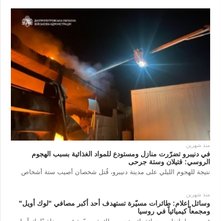
منذ شهرين
في دنيبرو تضرّرت منازل ومستودع للمواد الغذائية بسبب الهجوم
الروسي: قتيلان وستة جرحى
نتيجة للهجوم الليلي على مدينة دنيبرو، قُتل شخصان أصيب ستة أشخاص
منذ شهرين
وسائل إعلام: طائرات مسيّرة تستهدف أحد أكبر مصافي "لوك أويل"
ومجمعاً كيميائياً في روسيا