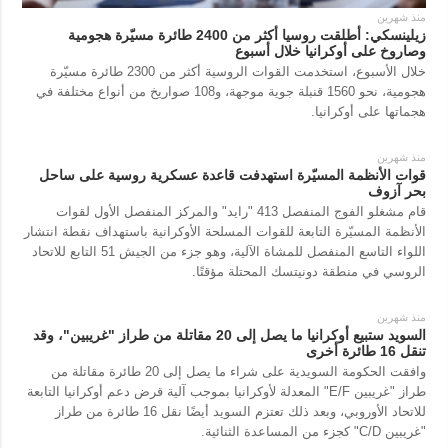
منذ شهرين
زيلينسكي: أطلقت روسيا أكثر من 2400 طائرة مسيّرة هجومية
وصاروخ على أوكرانيا خلال أسبوع
خلال الأسبوع، استخدمت القوات الروسية أكثر من 2300 طائرة مسيّرة
هجومية، نحو 1560 قنبلة جوية موجهة، و108 صواريخ من أنواع مختلفة في
هجماتها على أوكرانيا.
منذ شهرين
قوات الأنظمة المسيّرة استهدفت قاعدة عسكرية روسية على ساحل
بحر آزوف
قام مشغلو الفوج المنفصل 413 "رايد" والمركز المنفصل الأول لقوات
الأنظمة المسيّرة التابعة للقوات المسلحة الأوكرانية باستهداف نقطة انتشار
اللواء التاسع المنفصل للمشاة الآلية، وهو جزء من الجيش 51 التابع للاتحاد
الروسي في منطقة دونيتسك المحتلة مؤقتًا.
منذ شهرين
السويد ستبيع أوكرانيا ما يصل إلى 20 مقاتلة من طراز "غريبين"، وقد
تنقل 16 طائرة أخرى
وافقت الحكومة السويدية على شراء ما يصل إلى 20 طائرة مقاتلة من
طراز "غريبين E/F" المعدلة لأوكرانيا بموجب آلية قرض دعم أوكرانيا التابعة
للاتحاد الأوروبي، وبعد ذلك تعتزم السويد أيضًا نقل 16 طائرة من طراز
"غريبين C/D" كجزء من المساعدة الثنائية.