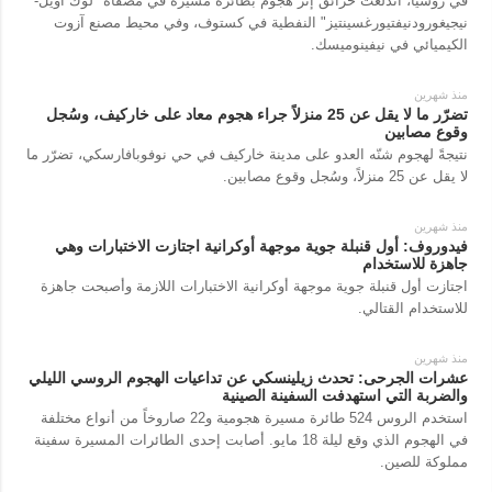
في روسيا، اندلعت حرائق إثر هجوم بطائرة مسيّرة في مصفاة "لوك أويل-
نيجيغورودنيفتيورغسينتيز" النفطية في كستوف، وفي محيط مصنع آزوت
الكيميائي في نيفينوميسك.
منذ شهرين
تضرّر ما لا يقل عن 25 منزلاً جراء هجوم معاد على خاركيف، وسُجل
وقوع مصابين
نتيجةً لهجوم شنّه العدو على مدينة خاركيف في حي نوفوبافارسكي، تضرّر ما
لا يقل عن 25 منزلاً، وسُجل وقوع مصابين.
منذ شهرين
فيدوروف: أول قنبلة جوية موجهة أوكرانية اجتازت الاختبارات وهي
جاهزة للاستخدام
اجتازت أول قنبلة جوية موجهة أوكرانية الاختبارات اللازمة وأصبحت جاهزة
للاستخدام القتالي.
منذ شهرين
عشرات الجرحى: تحدث زيلينسكي عن تداعيات الهجوم الروسي الليلي
والضربة التي استهدفت السفينة الصينية
استخدم الروس 524 طائرة مسيرة هجومية و22 صاروخاً من أنواع مختلفة
في الهجوم الذي وقع ليلة 18 مايو. أصابت إحدى الطائرات المسيرة سفينة
مملوكة للصين.