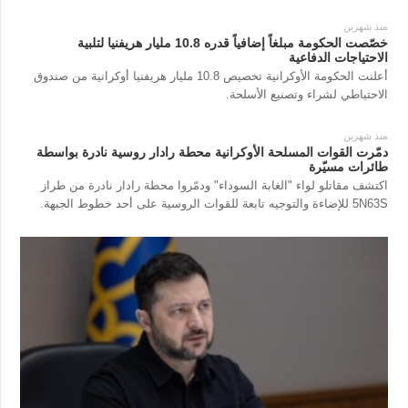
منذ شهرين
خصّصت الحكومة مبلغاً إضافياً قدره 10.8 مليار هريفنيا لتلبية
الاحتياجات الدفاعية
أعلنت الحكومة الأوكرانية تخصيص 10.8 مليار هريفنيا أوكرانية من صندوق
الاحتياطي لشراء وتصنيع الأسلحة.
منذ شهرين
دمّرت القوات المسلحة الأوكرانية محطة رادار روسية نادرة بواسطة
طائرات مسيّرة
اكتشف مقاتلو لواء "الغابة السوداء" ودمّروا محطة رادار نادرة من طراز
5N63S للإضاءة والتوجيه تابعة للقوات الروسية على أحد خطوط الجبهة.