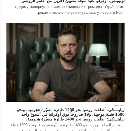
لوبينيتس: أوكرانيا تعيد سبعة مدنيين آخرين من الأسر الروسي
Додому повернулися семеро цивільних громадян України, які
роками незаконно утримувались у неволі в Росії.
منذ شهر
زيلينسكي: أطلقت روسيا نحو 1400 طائرة مسيّرة هجومية، ونحو
1500 قنبلة موجهة، و19 صاروخاً فوق أوكرانيا في أسبوع واحد
زيلينسكي: أطلقت روسيا نحو 1400 طائرة مسيّرة هجومية،
استخدم الغزاة الروس نحو 1400 طائرة مسيّرة هجومية، ونحو 1500 قنبلة
موجهة، و19 صاروخاً من أنواع مختلفة، بما فيها صواريخ باليستية، في