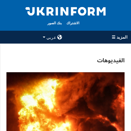
الاشتراك
بنك الصور
المزيد ☰
عربي
×
الفيديوهات
جميع الأقسام
الوكالة
حرب
معلومات عن
الوكالة
سياسة
جهات الاتصال
اقتصاد
سياسة الخصوصية
تعافي أوكرانيا
وحماية البيانات
مجتمع
الشخصية
الدفاع
رياضة