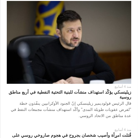
منذ 4 أسابيع
زيلينسكي يؤكّد استهداف منشآت للبنية التحتية النفطية في أربع مناطق
روسية
قال الرئيس فولوديمير زيلينسكي إنّ الجنود الأوكرانيين ينفّذون خطة
"لفرض عقوبات طويلة المدى" وأكّد استهداف منشآت مجمعات النفط في
عدة مناطق من الاتحاد الروسي.
منذ 4 أسابيع
قُتلت امرأة وأصيب شخصان بجروح في هجوم صاروخي روسي على