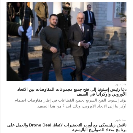
منذ شهر
دعا رئيس إستونيا إلى فتح جميع مجموعات المفاوضات بين الاتحاد
الأوروبي وأوكرانيا في الصيف
تؤيّد إستونيا الفتح السريع لجميع القطاعات في إطار مفاوضات انضمام
أوكرانيا إلى الاتحاد الأوروبي، وذلك ابتداءً من هذا الصيف.
منذ شهر
ناقش زيلينسكي مع أوربو التحضيرات لاتفاق Drone Deal والعمل على
برنامج مضاد للصواريخ الباليستية