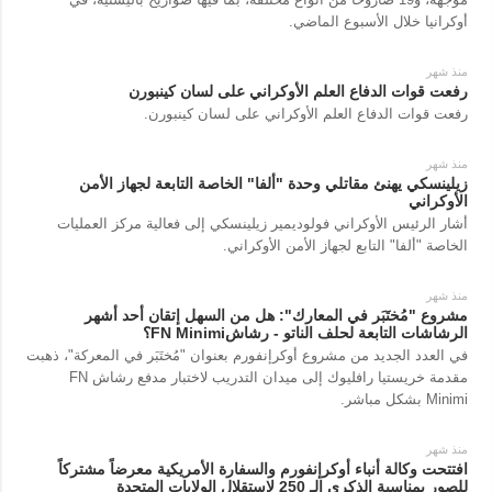
أوكرانيا خلال الأسبوع الماضي.
منذ شهر
رفعت قوات الدفاع العلم الأوكراني على لسان كينبورن
رفعت قوات الدفاع العلم الأوكراني على لسان كينبورن.
منذ شهر
زيلينسكي يهنئ مقاتلي وحدة "ألفا" الخاصة التابعة لجهاز الأمن
الأوكراني
أشار الرئيس الأوكراني فولوديمير زيلينسكي إلى فعالية مركز العمليات
الخاصة "ألفا" التابع لجهاز الأمن الأوكراني.
منذ شهر
مشروع "مُختَبَر في المعارك": هل من السهل إتقان أحد أشهر
الرشاشات التابعة لحلف الناتو - رشاشFN Minimi؟
في العدد الجديد من مشروع أوكرإنفورم بعنوان "مُختَبَر في المعركة"، ذهبت
مقدمة خريستيا رافليوك إلى ميدان التدريب لاختبار مدفع رشاش FN
Minimi بشكل مباشر.
منذ شهر
افتتحت وكالة أنباء أوكرإنفورم والسفارة الأمريكية معرضاً مشتركاً
للصور بمناسبة الذكرى الـ 250 لاستقلال الولايات المتحدة