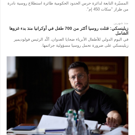
المسيّرة التابعة لدائرة حرس الحدود الحكومية طائرة استطلاع روسية نادرة
من طراز "سكات 450 إم".
منذ شهرين
زيلينسكي: قتلت روسيا أكثر من 700 طفل في أوكرانيا منذ بدء غزوها
الشامل
في اليوم الدولي للأطفال الأبرياء ضحايا العدوان، أكّد الرئيس فولوديمير
زيلينسكي على ضرورة تحمل روسيا مسؤولية جرائمها.