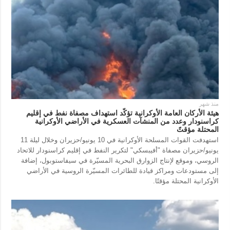
منذ شهر
هيئة الأركان العامة الأوكرانية تؤكّد استهداف مصفاة نفط في إقليم
كراسنودار وعدد من المنشآت العسكرية في الأراضي الأوكرانية
المحتلة مؤقتً
استهدفت القوات المسلحة الأوكرانية في 10 يونيو/حزيران وخلال ليلة 11
يونيو/حزيران مصفاة "أفيبسكي" لتكرير النفط في إقليم كراسنودار للاتحاد
الروسي، وموقع لإنتاج الزوارق البحرية المسيّرة في سيفاستوبول، إضافة
إلى مستودعات ومراكز قيادة للطائرات المسيّرة الروسية في الأراضي
الأوكرانية المحتلة مؤقتًا.