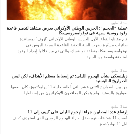
المزيد
خدمات
التقارير
الاشتراك
منذ 3 أسابيع
عملية "الجحيم": الحرس الوطني الأوكراني يعرض مشاهد لتدمير قاعدة
مقابلات
بنك الصور
وقود روسية سرية في نوفوأمفروسييفكا
الصور
قام مقاتلو الفيلق الأول للحرس الوطني الأوكراني "آزوف" بمساعدة
طائرات مسيّرة بضرب البنية التحتية للقاعدة السرية للروس في
الفيديوهات
نوفوأمفروسييفكا بمنطقة دونيتسك، والتي تم من خلالها إمداد الوقود
لمنطقة واسعة من الجبهة.
منذ 3 أسابيع
زيلينسكي بشأن الهجوم الليلي: تم إسقاط معظم الأهداف، لكن ليس
الصواريخ الباليستية
من بين الصواريخ الاثني عشر التي أُطلقت ليلة 11 يوليو/تموز، كان نصفها
صواريخ باليستية، ولم يتمكن المدافعون الأوكرانيون من إسقاطها.
منذ 3 أسابيع
ارتفاع عدد المصابين جراء الهجوم الليلي على كييف إلى 11
أُصيب 11 شخصًا، بينهم طفل، جراء الهجوم الروسي الذي استهدف كييف
ليل 11 يوليو/تموز.