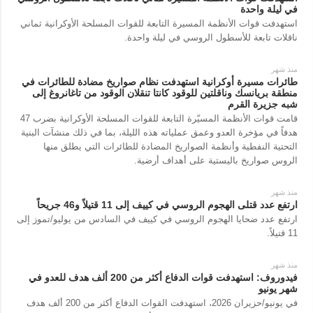
في ليلة واحدة
استهدفت قوات الأنظمة المسيرة التابعة للقوات المسلحة الأوكرانية ثماني
ناقلات تابعة للأسطول الروسي في ليلة واحدة.
منذ شهر
طائرات مسيرة أوكرانية استهدفت نظام صواريخ مضادة للطائرات في
منطقة بريانسك وناقلتين للوقود كانتا تنقلان الوقود من تاغانروغ إلى
شبه جزيرة القرم
قامت قوات الأنظمة المسيّرة التابعة للقوات المسلحة الأوكرانية بضرب 47
هدفاً في مؤخرة العدو وعمق عملياته هذه الليلة، بما في ذلك منشآت البنية
التحتية النفطية وأنظمة الصواريخ المضادة للطائرات التي يطلق منها
الروس صواريخ باليستية على أهداف أرضية.
منذ شهر
ارتفع عدد قتلى الهجوم الروسي في كييف إلى 11 قتيلاً و46 جريحاً
ارتفع عدد ضحايا الهجوم الروسي في كييف في السادس من يوليو/تموز إلى
11 قتيلاً.
منذ شهر
فيدوروف: استهدفت قوات الدفاع أكثر من 200 ألف هدف للعدو في
شهر يونيو
في يونيو/حزيران 2026، استهدفت القوات الدفاع أكثر من 200 ألف هدف