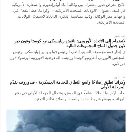
افتُتح معرض صور مشترك بين وكالة أنباء أوكرإنفورم والسفارة الأمريكية
في كييف، بعنوان "الولايات المتحدة الأمريكية – أوكرانيا: خط الثقة"، في
واجهات مقر الوكالة، وذلك بمناسبة الذكرى الـ 250 لاستقلال الولايات
المتحدة الأمريكية.
منذ شهر
لانضمام إلى الاتحاد الأوروبي: ناقش زيلينسكي مع كوستا وفون دير
لاين جدول افتتاح المجموعات التالية
ي إطار قمة مجموعة السبع، التقى الرئيس فولوديمير زيلينسكي برئيس
المجلس الأوروبي أنطونيو كوستا ورئيسة المفوضية الأوروبية أورسولا فون
دير لاين.
منذ شهر
وكرانيا تطلق إصلاحًا واسع النطاق للخدمة العسكرية - فيدوروف يقدّم
المرحلة الأولى
بدأت أوكرانيا إصلاحًا شاملًا في الجيش، وتتمثّل المرحلة الأولى في رفع
الرواتب، ووضع شروط خدمة واضحة، وإصلاح نظام التجنيد.