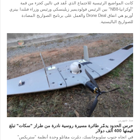
كانت المواضيع الرئيسية للاجتماع الذي عُقد في تالين كجزء من قمة
"أوكرانيا-NB8" بين الرئيس فولوديمير زيلينسكي ورئيس وزراء فنلندا بيتري
أوربو هي اتفاق Drone Deal والعمل على برنامج الصواريخ المضادة
للصواريخ الباليستية.
منذ شهرين
حرس الحدود يدمّر طائرة مسيرة روسية نادرة من طراز "سكات" تبلغ
قيمتها 400 ألف دولار
في اتجاه جنوب سلوبوجانسك، دمّرت مقاتلو وحدة أنظمة "ستريكس"