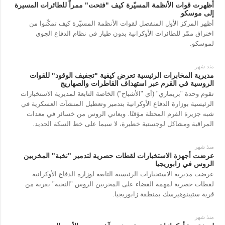
أظهرت قوات الأنظمة المسيّرة كيف "فتحت" ممراً للطائرات المسيرة
إلى موسكو
أظهر المركز الأول المنفصل لقوات الأنظمة المسيّرة كيف تمكّنوا من
اختراق ممّر للطائرات الأوكرانية بدون طيار في نظام الدفاع الجوي
لموسكو.
منذ شهر
مديرية المخابرات الرئيسية تعرض كيفية "تجفيف الوقود" للقوات
الروسية في القرم عبر استهداف القاطرات والصهاريج
تقوم وحدة "بريماري" (أي "الأشباح") الخاصة التابعة لمديرية الاستخبارات
الرئيسية بوزارة الدفاع الأوكرانية بتدمير وتعطيل المنشآت العسكرية في
شبه جزيرة القرم المحتلة مؤقتًا. ويعاني الروس من خسائر في معدات
المراقبة ومشاكل لوجستية خطيرة، لا سيما على خط السكة الحديد.
منذ شهر
عرضت أجهزة الاستخبارات لقطات حصرية لتدمير "نخبة" المخربين
الروس في زابوريجيا
عرضت مديرية الاستخبارات الرئيسية التابعة لوزارة الدفاع الأوكرانية
لقطات حصرية لمهمة القضاء على المخربين الروس "النخبة" بقربة من
قرية ستيبنوهيرسك بمنطقة زابوريجيا.
منذ شهر