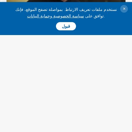
×
نستخدم ملفات تعريف الارتباط. بمواصلة تصفح الموقع، فإنك
.
توافق على
سياسة الخصوصية وحماية البيانات
قبول
منذ 3 أشهر
أعلن زيلينسكي عن مرحلة جديدة من الضربات بعيدة المدى
صرح الرئيس فولوديمير زيلينسكي بأن الأسلحة الأوكرانية بعيدة المدى
قادرة على إصابة أهداف على مسافة تزيد عن 1500 كيلومتر، وأن أوكرانيا
ستواصل زيادة هذه المسافة
منذ 3 أشهر
هجوم على أوديسا: إصابة 13 شخصاً، وتضرر منازل وبنية تحتية للميناء،
واستهداف سفينة تجارية
نتيجة للهجوم الواسع النطاق على أوديسا، تضررت مبانٍ سكنية وفندق
ومركبات وبنية تحتية للميناء. وبحسب المعلومات الأولية، أصيب 13 شخصاً،
بينهم طفلان.
التقارير
الأقسام