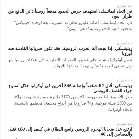
منذ شهرين
في اتجاه ليمانسك، استهدف حرس الحدود مدفعاً روسياً ذاتي الدفع من
طراز "بيون
في اتجاه ليمانسك، أصاب طيارو طائرات مسيرة تابعة لوحدة "فينيكس"
مدفعية ذاتية الدفع روسية تُدعى "بيون".
منذ شهرين
زيلينسكي: إذا نجت آلة الحرب الروسية، فقد تكون ضرباتها القادمة ضد
أوروبا
تعمل أوكرانيا بنشاط على تطبيق العقوبات التقليدية، لأن علاقات روسيا مع
دول تسعى للحرب تُشكل تهديدًا مباشرًا للأرواح.
منذ شهرين
زيلينسكي: قُتل 52 شخصاً وإصابة 346 آخرين في أوكرانيا خلال أسبوع
جراء القصف الروسي
خلال الأسبوع، أطلقت روسيا أكثر من 3170 طائرة مسيرة هجومية، وأكثر
من 1300 قنبلة موجهة، و74 صاروخاً من أنواع مختلفة، معظمها باليستية،
باتجاه أوكرانيا.
منذ شهرين
ارتفع عدد ضحايا الهجوم الروسي واسع النطاق في كييف إلى ثلاثة قتلى
والمصابين إلى 40