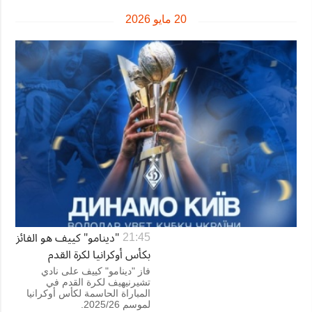
20 مايو 2026
"دينامو" كييف هو الفائز
21:45
بكأس أوكرانيا لكرة القدم
فاز "دينامو" كييف على نادي
تشيرنيهيف لكرة القدم في
المباراة الحاسمة لكأس أوكرانيا
لموسم 2025/26.