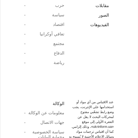
حرب
مقابلات
سياسة
الصور
اقتصاد
الفيديوهات
تعافي أوكرانيا
مجتمع
الدفاع
رياضة
عند الاقتباس من أي مواد أو
الوكالة
استخدامها على الإنترنت، يجب
وضع رابط تشعّبي مفتوح
معلومات عن الوكالة
لمحركات البحث لا يقل عن
الفقرة الأولى إلى موقع
جهات الاتصال
«ukrinform.ua»، وذلك إلزامي.
سياسة الخصوصية
كما أن اقتباس ترجمات مواد
وحماية البيانات
وسائل الإعلام الأجنبية لا يُسمح به