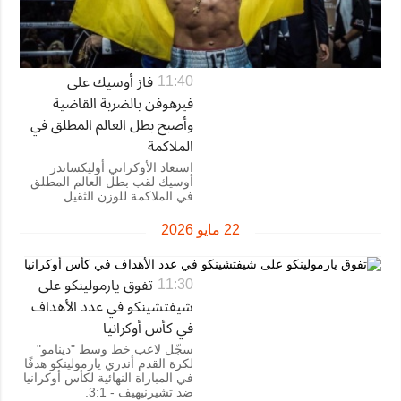
فاز أوسيك على
11:40
فيرهوفن بالضربة القاضية
وأصبح بطل العالم المطلق في
الملاكمة
استعاد الأوكراني أوليكساندر
أوسيك لقب بطل العالم المطلق
في الملاكمة للوزن الثقيل.
22 مايو 2026
تفوق يارمولينكو على
11:30
شيفتشينكو في عدد الأهداف
في كأس أوكرانيا
سجّل لاعب خط وسط "دينامو"
لكرة القدم أندري يارمولينكو هدفًا
في المباراة النهائية لكأس أوكرانيا
ضد تشيرنيهيف - 3:1.