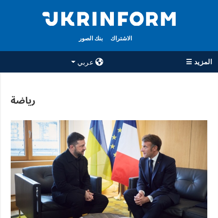
الاشتراك
بنك الصور
المزيد ☰
عربي
×
رياضة
جميع الأقسام
الوكالة
حرب
معلومات عن
الوكالة
سياسة
جهات الاتصال
اقتصاد
سياسة الخصوصية
تعافي أوكرانيا
وحماية البيانات
مجتمع
الشخصية
الدفاع
رياضة