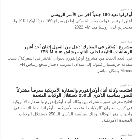
منذ شهر
أوكرانيا تعيد 160 جندياً آخر من الأسر الروسي
أعلن الرئيس فولوديمير زيلينسكي إطلاق سراح 160 جنديًا أوكرانيًا كانوا
محتجزين لدى روسيا منذ عام 2022
منذ شهر
مشروع "مُختَبَر في المعارك": هل من السهل إتقان أحد أشهر
الرشاشات التابعة لحلف الناتو - رشاشFN Minimi؟
في العدد الجديد من مشروع أوكرإنفورم بعنوان "مُختَبَر في المعركة"، ذهبت
مقدمة خريستيا رافليوك إلى ميدان التدريب لاختبار مدفع رشاش FN
Minimi بشكل مباشر.
منذ شهر
افتتحت وكالة أنباء أوكرإنفورم والسفارة الأمريكية معرضاً مشتركاً
للصور بمناسبة الذكرى الـ 250 لاستقلال الولايات المتحدة
افتُتح معرض صور مشترك بين وكالة أنباء أوكرإنفورم والسفارة الأمريكية
في كييف، بعنوان "الولايات المتحدة الأمريكية – أوكرانيا: خط الثقة"، في
واجهات مقر الوكالة، وذلك بمناسبة الذكرى الـ 250 لاستقلال الولايات
المتحدة الأمريكية.
منذ شهر