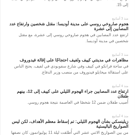
إلى 15.
منذ 3 أسابيع
هجوم صاروخي روسي على مدينة أوديسا: مقتل شخصين وارتفاع عدد
المصابين إلى عشرة
ارتفع عدد المصابين في هجوم صاروخي روسي إلى عشرة، مع مقتل
شخصين في مدينة أوديسا.
منذ 3 أسابيع
مظاهرات في مدينتي كييف ولفيف احتجاجًا على إقالة فيدوروف
في ساحة فرانكو في كييف وفي شارع سفوبودي في لفيف، يحتج الناس
على استقالة ميخايلو فيدوروف من منصب وزير الدفاع.
منذ 4 أسابيع
ارتفاع عدد المصابين جراء الهجوم الليلي على كييف إلى 12، بينهم
طفلان
أُصيب طفلان ضمن 12 شخصًا في العاصمة نتيجة هجوم روسي.
منذ 4 أسابيع
زيلينسكي بشأن الهجوم الليلي: تم إسقاط معظم الأهداف، لكن ليس
الصواريخ الباليستية
من بين الصواريخ الاثني عشر التي أُطلقت ليلة 11 يوليو/تموز، كان نصفها