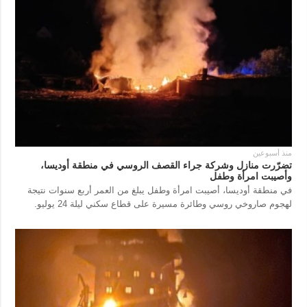
منذ أسبوعين
تضرّرت منازل وشركة جراء القصف الروسي في منطقة أوديسا،
وأصيبت امرأة وطفل
في منطقة أوديسا، أصيبت امرأة وطفل يبلغ من العمر أربع سنوات نتيجة
لهجوم صاروخي روسي وطائرة مسيرة على قطاع سكني ليلة 24 يوليو.