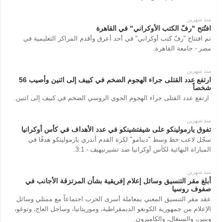
منذ شهرين
افتُتح "رفّ الكتب الأوكراني" في القاهرة
تم افتتاح "رفّ كتب أوكراني" في أحد أعرق وأقدم المراكز التعليمية في
مصر - جامعة القاهرة.
منذ شهرين
ارتفع عدد القتلى جراء الهجوم الضخم في كييف إلى اثنين وأصيب 56
شخصاً
ارتفع عدد القتلى جراء الهجوم الجوي الروسي الضخم في كييف إلى اثنين.
منذ شهرين
تفوق يارمولينكو على شيفتشينكو في عدد الأهداف في كأس أوكرانيا
سجّل لاعب خط وسط "دينامو" لكرة القدم أندري يارمولينكو هدفًا في
المباراة النهائية لكأس أوكرانيا ضد تشيرنيهيف - 3:1.
منذ شهرين
أبلغ مقر التنسيق وسائل إعلام إفريقية بشأن المرتزقة الأجانب في
صفوف روسيا
عقد مقر التنسيق المعني بمعاملة أسرى الحرب اجتماعاً مع ممثلي وسائل
الإعلام من جمهورية الكونغو الديمقراطية، وموريتانيا، وساحل العاج، وتوغو،
وبنين، والسنغال، والكاميرون.