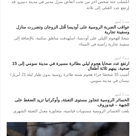
انتُشلت جثة شخص آخر من تحت أنقاض منزل مدمر في مدينة دنيبرو، قد
إرتفع عدد القتلى إلى ثلاثة.
منذ 3 أشهر
عواقب الضربة الروسية على أوديسا قُتل الزوجان وتضررت منازل
وسفينة تجارية
نتيجةً للهجوم الليلي على أوديسا، استُهدفت مناطق سكنية، بالإضافة إلى
سفينة تجارية راسية في الميناء.
منذ 3 أشهر
ارتفع عدد ضحايا هجوم ليلي بطائرة مسيرة في مدينة سومي إلى 15
ضحية، بينهم ثلاثة أطفال
أُصيب 15 شخصًا جراء هجوم شنته طائرة روسية بدون طيار ليلة 21 أبريل/
نيسان في مدينة سومي.
منذ 3 أشهر
الخسائر الروسية تتجاوز مستوى التعبئة، وأوكرانيا تزيد الضغط على
الجبهة – فيدوروف
بلغت الخسائر الروسية مستويات قياسية، متجاوزة معدل التعبئة الشهري.