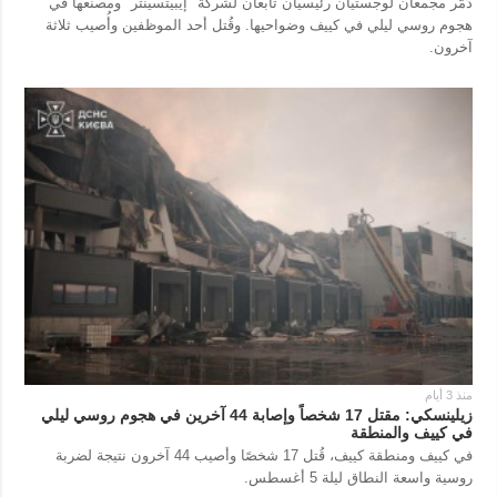
دُمّر مجمعان لوجستيان رئيسيان تابعان لشركة "إيبيتسينتر" ومصنعها في
هجوم روسي ليلي في كييف وضواحيها. وقُتل أحد الموظفين وأُصيب ثلاثة
المزيد
خدمات
آخرون.
التقارير
الاشتراك
مقابلات
بنك الصور
الصور
الفيديوهات
منذ 3 أيام
زيلينسكي: مقتل 17 شخصاً وإصابة 44 آخرين في هجوم روسي ليلي
في كييف والمنطقة
في كييف ومنطقة كييف، قُتل 17 شخصًا وأصيب 44 آخرون نتيجة لضربة
روسية واسعة النطاق ليلة 5 أغسطس.