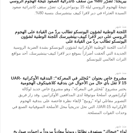
بيريجنا: تضرّر 80% من سقف كاتدرائية الصعود نتيجة الهجوم الروسي
نتيجةً للهجوم الروسي ليلة 15 يونيو/حزيران، تضرّر سقف كاتدرائية صعود
السيدة العذراء في دير لافرا كييف بيتشيرسك بنسبة 80%.
منذ شهر
اللجنة الوطنية لشؤون اليونسكو تطالب بردّ من القيادة على الهجوم
الروسي على دير لافرا كييف-بيتشيرسك اللجنة الوطنية لشؤون
اليونسكو تطالب بردّ من القيادة على
أدانت اللجنة الوطنية الأوكرانية لشؤون اليونسكو بشدة الضربة الروسية
الجديدة التي ألحقت أضراراً بموقع دير لافرا كييف-بيتشيرسك، أحد مواقع
التراث العالمي لليونسكو.
منذ شهر
مشروع خاص بعنوان "مُختَبَر في المعركة": البندقية الأوكرانية UAR-
15 لا تقل بأي حال من الأحوال عن بندقية كلاشينكوف الهجومية
يختبر مشروع "مُختَبَر في المعركة"، وهو مشروع خاص جديد لوكالة
أوكرإنفورم، أسلحةً موثوقةً لدى المدافعين الأوكرانيين. وقد زار فريق
التصوير مقاتلي لواء "روبيج" لإلقاء نظرة فاحصة على بندقية الهجوم
الأوكرانية UAR-15، التي تحل تدريجياً محل الأسلحة السوفياتية الصنع في
وحدات القوات المسلحة.
منذ شهر
لواء "خيجاك" يستهدف نظامًا روبوتياً معادياً مزوداً براجمات صواريخ