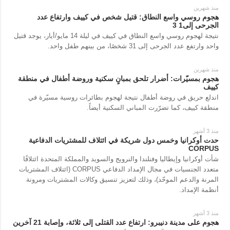
منذ شهرين
هجوم روسي واسع النطاق: قتيل شخص في كييف وارتفاع عدد
الجرحى إلى1 3
نتيجة لهجوم روسي واسع النطاق في كييف في ليلة 14 مايو/أيار، يوجد قتيل
واحد وارتفع عدد الجرحى إلى 31 شخصًا، من بينهم طفل واحد.
منذ شهرين
هجوم بمسيّرات: أضرار تلحق بمبانٍ سكنية وروضة أطفال في منطقة
كييف
اندلع حريق في روضة أطفال نتيجة لهجوم بطائرات روسية مسيّرة في
منطقة كييف، كما تضرّرت المباني السكنية أيضاً.
منذ 3 أشهر
حدت أوكرانيا وخمس دول شريكة في ائتلاف للمشتريات الدفاعية
CORPUS
شأت أوكرانيا وإيطاليا وفنلندا والنرويج والسويد والمملكة المتحدة ائتلافًا
متعدد الجنسيات في مجال الإمداد الدفاعي CORPUS (ائتلاف المشتريات
المرنة والدعم الموحّد)، وذلك لتعزيز تنسيق وكالات المشتريات ومرونة
أنظمة الإمداد.
منذ 3 أشهر
هجوم على مدينة دنيبرو: ارتفاع عدد القتلى إلى ثلاثة، وإصابة 21 آخرين