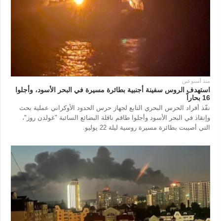
منذ أسبوعين
استهدف الروس سفينة أجنبية بطائرة مسيرة في البحر الأسود، وأجلوا
16 بحاراً
نفّذ أفراد الحرس البحري التابع لجهاز حرس الحدود الأوكراني عملية بحث
وإنقاذ في البحر الأسود وأجلوا طاقم ناقلة البضائع السائبة "غولدن روز"،
التي أصيبت بطائرة مسيرة روسية ليلة 22 يوليو.