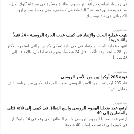
في روسيا، اندلعت حرائق إثر هجوم بطائرة مسيّرة في مصفاة "لوك أويل-
نيجيغورودنيفتيورغسينتيز" النفطية في كستوف، وفي محيط مصنع آزوت
الكيميائي في نيفينوميسك.
منذ شهرين
نتهت عملية البحث والإنقاذ في كييف عقب الغارة الروسية - 24 قتيلاً
و48 جريحاً
انتهت عملية البحث والإنقاذ في حي دارنيتسكي بكييف، والتي استمرت لأكثر
من 28 ساعة. وقد تأكّدت قتل 24 شخصاً، بينهم ثلاثة أطفال، بالإضافة إلى
48 مصاباً.
منذ شهرين
عودة 205 أوكرانيين من الأسر الروسي
عاد 205 أوكرانيين من الأسر الروسي ضمن المرحلة الأولى من برنامج "ألف
مقابل ألف".
منذ شهرين
ارتفع عدد ضحايا الهجوم الروسي واسع النطاق في كييف إلى ثلاثة قتلى
والمصابين إلى 40
ارتفع عدد ضحايا الهجوم الروسي واسع النطاق الذي وقع في 14 مايو/أيار
في كييف إلى ثلاثة، مع إصابة 40 شخصًا.