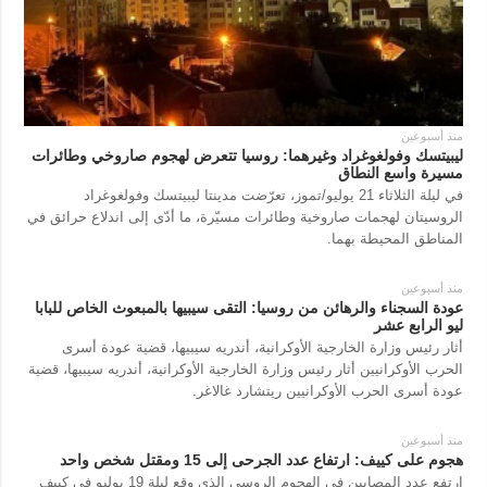
منذ أسبوعين
ليبيتسك وفولغوغراد وغيرهما: روسيا تتعرض لهجوم صاروخي وطائرات
مسيرة واسع النطاق
في ليلة الثلاثاء 21 يوليو/تموز، تعرّضت مدينتا ليبيتسك وفولغوغراد
الروسيتان لهجمات صاروخية وطائرات مسيّرة، ما أدّى إلى اندلاع حرائق في
المناطق المحيطة بهما.
منذ أسبوعين
عودة السجناء والرهائن من روسيا: التقى سيبيها بالمبعوث الخاص للبابا
ليو الرابع عشر
أثار رئيس وزارة الخارجية الأوكرانية، أندريه سيبيها، قضية عودة أسرى
الحرب الأوكرانيين أثار رئيس وزارة الخارجية الأوكرانية، أندريه سيبيها، قضية
عودة أسرى الحرب الأوكرانيين ريتشارد غالاغر.
منذ أسبوعين
هجوم على كييف: ارتفاع عدد الجرحى إلى 15 ومقتل شخص واحد
ارتفع عدد المصابين في الهجوم الروسي الذي وقع ليلة 19 يوليو في كييف