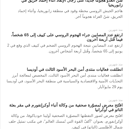
شنّ العدو هجوماً جديداً على رجال الإنقاذ أثناء إخماد حريق في
زابوريجيا
هاجم الجيش الروسي محطة وقود في منطقة زابوريجيا، وأثناء إخماد
الحريق، شنّ الغزاة هجوماً آخر.
منذ شهرين
ارتفع عدد المصابين جراء الهجوم الروسي على كييف إلى 65 شخصاً،
فيما قُتل أربعة آخرون
ارتفع عدد المصابين نتيجة الهجوم الروسي الضخم في كييف الذي وقع في 2
يونيو إلى 65 شخصاً، وقُتل أربعة أشخاص آخرون.
منذ شهرين
انطلقت فعاليات منتدى أمن البحر الأسود الثالث في أوديسا
انطلقت فعاليات منتدى أمن البحر الأسود الثالث، المخصص لمعالجة أبرز
التحدّيات الأمنية والاقتصادية والسياسية في منطقة البحر الأسود، في أوديسا
يوم 29 مايو/أيار.
منذ شهرين
افتُتح معرض لمصوّرة صحفية من وكالة أنباء أوكرإنفورم في مقر بعثة
الناتو في أوكرانيا
افتُتح معرض لصور التقطتها المصوّرة الصحفية أولينا خودياكوفا، من وكالة
أوكرإنفورم، بعنوان "أكفّ القوة التي تُمسك العالم"، في مكتب تمثيل حلف
شمال الأطلسي (الناتو) في كييف.