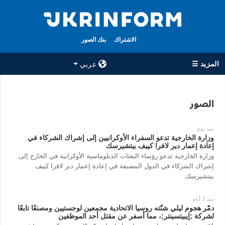
الاشتراك
بنك الصور
المزيد ☰
عربي
×
الصور
جميع الأقسام
الوكالة
حرب
معلومات عن
منذ يوم
الوكالة
وزارة الخارجية تدعو السفراء الأوكرانيين إلى إشراك الشركاء في
سياسة
إعادة إعمار دير لافرا كييف بيتشيرسك
جهات الاتصال
وزارة الخارجية تدعو رؤساء البعثات الدبلوماسية الأوكرانية في الخارج إلى
اقتصاد
إشراك الشركاء في الدول المضيفة في إعادة إعمار دير لافرا كييف
سياسة الخصوصية
تعافي أوكرانيا
بيتشيرسك.
وحماية البيانات
مجتمع
الشخصية
منذ 3 أيام
الدفاع
دمّر هجوم ليلي شنّته روسيا الاتحادية مجمعين لوجستيين ومصنعًا تابعًا
لشركة ;إيبيتسينتر;، مما أسفر عن مقتل أحد الموظفين
رياضة