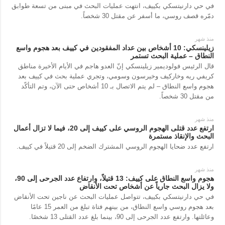
في حي دارنيتسكي بكييف، انتهت عمليات البحث في مبنى من تسعة طوابق
دمّره قصف روسي، ما أسفر عن مقتل 30 شخصاً.
منذ شهر
زيلينسكي: 10 أشخاص بين عداد المفقودين في كييف بعد هجوم واسع
النطاق – عملية البحث تستمر
قال الرئيس فولوديمير زيلينسكي إنّ العدو هاجم في الأيام الأخيرة مناطق
كريفي ريه وخاركيف وخيرسون وسومي، وتجري عملية بحث في كييف بعد
هجوم واسع النطاق – لم يتم الاتصال بـ 10 أشخاص حتى الآن، وتم التأكّد
من مقتل 30 شخصاً.
منذ شهر
ارتفع عدد قتلى الهجوم الروسي على كييف إلى 20، فيما لا تزال أعمال
البحث والإنقاذ مستمرة
ارتفع عدد ضحايا الهجوم الروسي المشترك الضخم إلى 20 قتيلاً في كييف.
منذ شهر
هجوم واسع النطاق على كييف: 13 قتيلاً، وارتفاع عدد الجرحى إلى 90،
ولا يزال البحث جارياً عن أشخاص تحت الأنقاض
في حي دارنيتسكي بكييف، تتواصل عمليات البحث عن ناجين تحت الأنقاض
بعد هجوم روسي واسع النطاق، من بينهم فتاة تبلغ من العمر 15 عامًا
وعائلتها. وارتفع عدد الجرحى إلى 90، بينما بلغ عدد القتلى 13 شخصًا.