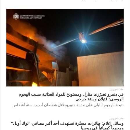
منذ شهرين
في دنيبرو تضرّرت منازل ومستودع للمواد الغذائية بسبب الهجوم
الروسي: قتيلان وستة جرحى
نتيجة للهجوم الليلي على مدينة دنيبرو، قُتل شخصان أصيب ستة أشخاص
منذ شهرين
وسائل إعلام: طائرات مسيّرة تستهدف أحد أكبر مصافي "لوك أويل"
ومجمعاً كيميائياً في روسيا