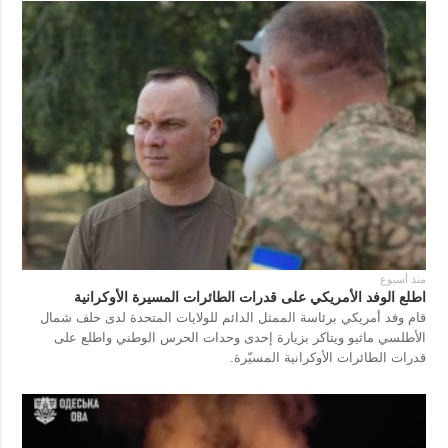
منذ أسبوع
اطلع الوفد الأمريكي على قدرات الطائرات المسيرة الأوكرانية
قام وفد أمريكي برئاسة الممثل الدائم للولايات المتحدة لدى حلف شمال
الأطلسي ماثيو ويتاكر بزيارة إحدى وحدات الحرس الوطني واطلع على
قدرات الطائرات الأوكرانية المسيّرة.