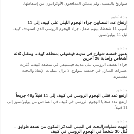
صواريخ باليستية، ولم يتمكن المدافعون الأوكرانيون من إسقاطها.
منذ 4 أسابيع
ارتفاع عدد المصابين جراء الهجوم الليلي على كييف إلى 11
أُصيب 11 شخصًا، بينهم طفل، جراء الهجوم الروسي الذي استهدف كييف
ليل 11 يوليو/تموز.
منذ شهر
تدمير خمسة شوارع في مدينة فيشنيفي بمنطقة كييف، ومقتل ثلاثة
أشخاص وإصابة 26 آخرين
جراء القصف الروسي على مدينة فيشنيفي في منطقة كييف، دُمّرت
عشرات المنازل في خمسة شوارع. لا تزال عمليات الإنقاذ والبحث
مستمرة.
منذ شهر
ارتفع عدد قتلى الهجوم الروسي في كييف إلى 11 قتيلاً و46 جريحاً
ارتفع عدد ضحايا الهجوم الروسي في كييف في السادس من يوليو/تموز إلى
11 قتيلاً.
منذ شهر
انتهت عمليات البحث في المبنى المدمّر المكون من تسعة طوابق –
قُتل 30 شخصاً في الهجوم الروسي في كييف