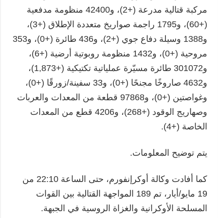
مركبة قتالية مدرعة (+2)، و42400 منظومة مدفعية
(+60)، و1795 راجمة صواريخ متعددة الإطلاق (+3)،
و1388 وسيلة دفاع جوي (+2)، و436 طائرة (+0)، و353
مروحية (+0)، و1432 منظومة روبوتية أرضية (+6)،
و301072 طائرة مسيّرة عملياتية تكتيكية (+1,873)،
و4632 صاروخًا مجنحًا (+0)، و33 سفينة/زورقًا (+0)،
وغواصتين (+0)، و97868 قطعة من المعدات والعربات
وصهاريج الوقود (+268)، و4206 قطع من المعدات
الخاصة (+4).
يتم توضيح المعلومات.
كما أفادت وكالة أوكرإنفورم، حتى الساعة 22:10 من
19 مايو/أيار، تم 189 المواجهة القتالية بين القوات
المسلحة الأوكرانية والغزاة الروسية في الجبهة.