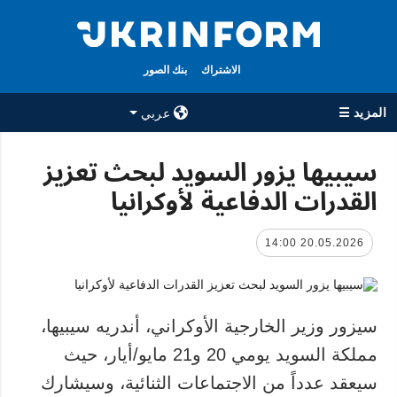
الاشتراك
بنك الصور
المزيد ☰
عربي
×
سيبيها يزور السويد لبحث تعزيز
القدرات الدفاعية لأوكرانيا
جميع الأقسام
الوكالة
حرب
معلومات عن
الوكالة
20.05.2026 14:00
سياسة
جهات الاتصال
اقتصاد
سياسة الخصوصية
تعافي أوكرانيا
وحماية البيانات
سيزور وزير الخارجية الأوكراني، أندريه سيبيها،
مجتمع
الشخصية
مملكة السويد يومي 20 و21 مايو/أيار، حيث
الدفاع
سيعقد عدداً من الاجتماعات الثنائية، وسيشارك
رياضة