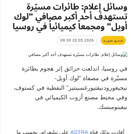
وسائل إعلام: طائرات مسيّرة
تستهدف أحد أكبر مصافي "لوك
أويل" ومجمعاً كيميائياً في روسيا
فيديو صورة
20.05.2026 09:30
في روسيا، اندلعت حرائق إثر هجوم بطائرة
مسيّرة في مصفاة "لوك أويل-
نيجيغورودنيفتيورغسينتيز" النفطية في كستوف،
وفي محيط مصنع آزوت الكيميائي في
نيفينوميسك.
أفادت بذلك قناة
ASTRA
على تيليغرام، بحسب ما