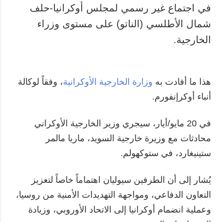
في اجتماع غير رسمي لمجلس أوكرانيا-حلف
المزيد
خدمات
شمال الأطلسي (الناتو) على مستوى وزراء
التقارير
الاشتراك
الخارجية.
مقابلات
بنك الصور
الصور
الفيديوهات
هذا ما أفادت به
وزارة الخارجية الأوكرانية
، وفقاً لوكالة
أنباء أوكرإنفورم.
في 20 مايو/أيار، سيجري وزير الخارجية الأوكراني
محادثات مع وزيرة خارجية السويد، ماريا مالمر
ستينيغارد، في ستوكهولم.
يُشار إلى أن الطرفين سيوليان اهتماماً خاصاً لتعزيز
التعاون الدفاعي، ومواجهة التهديدات الأمنية من روسيا،
وعملية انضمام أوكرانيا إلى الاتحاد الأوروبي، وزيادة