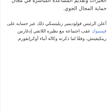
الخبرات وتقديم المساعدة المباشرة في مجال
حماية المجال الجوي.
المزيد
خدمات
التقارير
الاشتراك
أعلن الرئيس فولوديمير زيلينسكي ذلك عبر حسابه على
مقابلات
بنك الصور
فيسبوك
عقب اجتماعه مع نظيره اللاتفي إدغارس
الصور
رينكيفيتش، وفقًا لما ذكرته وكالة أنباء أوكرإنفورم.
الفيديوهات