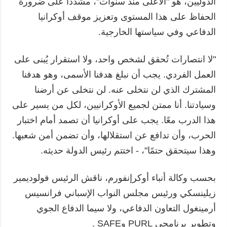
الدوليين، هو "الأعلى منذ سنوات"، مشدّداً على ضرورة
الحفاظ على هذا المستوى وتعزيز موقف أوكرانيا
الدفاعي وفي سياستها الخارجية.
"لا انتصارات تُحقق لشخص واحد، ولا استقرار يُبنى على
العمل الفردي. يجب أن نبلغ هدفنا الأسمى، وهو هدفنا
المشترك الذي لن نتخلى عنه. لن نتخلى عن أرضنا
وسيادتنا. أنا ممتن لجميع الأوكرانيين، لكل من يسير على
هذا الدرب معًا. يجب على أوكرانيا أن تصمد أمام اختبار
الحرب، وأن تدافع عن استقلالها، وأن تضمن أمن شعبها.
وهذا سيتحقق حتمًا"، - اختتم رئيس الدولة حديثه.
بحسب وكالة أنباء أوكرإنفورم، ناقش الرئيس فولوديمير
زيلينسكي ورئيس مجلس النواب الإسباني فرانسيس
أرمينغول التعاون الدفاعي، ولا سيما الدفاع الجوي
وتطوير برنامجي PURL وSAFE .