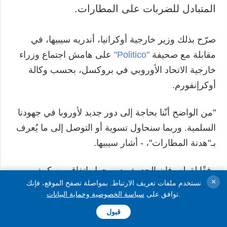
المتبادل للضربات على المطارات.
صرّح بذلك وزير خارجية أوكرانيا، أندريه سيبيها، في
مقابلة مع صحيفة
"Politico"
على هامش اجتماع وزراء
خارجية الاتحاد الأوروبي في بروكسل، بحسب وكالة
أوكرإنفورم.
"من الواضح أنّنا بحاجة إلى دور جديد لأوروبا في جهودنا
السلمية. وربما سنحاول تسوية أو التوصل إلى ما يُعرف
بـ"هدنة المطارات"، - أشار سيبيها.
وفقًا لقوله، فإن الحديث يدور حول اتفاق بين كييف
×
نستخدم ملفات تعريف الارتباط. بمواصلة تصفح الموقع، فإنك
وموسكو يقضي بعدم توجيه ضربات إلى المطارات. وقد
.
توافق على
سياسة الخصوصية وحماية البيانات
يكون الرئيس الروسي بوتين مهتمًا بمثل هذا الاتفاق، لأن
قبول
المطارات الروسية الكبرى، بما في ذلك "شيريميتييفو"