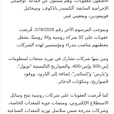
خاضعون للعقوبات، وهم ممثلون عن جماعة "لوجنيكي"
الإجرامية السابقة: ألكسندر باباكوف، وميخائيل
فوييفودين، ويفغيني غينر.
وبموجب المرسوم الآخر رقم 379/2026، فُرضت
عقوبات على 32 شركة روسية و34 روسيًا، يشغل
معظمهم مناصب مدراء ومؤسسين لهذه الشركات.
ومن بينها شركات تشارك في توريد منتجات لمنظومات
إس-300 وإس-400، والصواريخ الباليستية "توبول"،
و"يارس" و"إسكندر"، إضافة إلى البارود، ووقود
الصواريخ، ومكوّنات الذخائر.
كما فُرضت العقوبات على شركات روسية تنتج وسائل
الاستطلاع الإلكتروني، ومنصات جوية للمعدات الخاصة،
وشركات مدرجة ضمن سلاسل توريد المعدات الصناعية