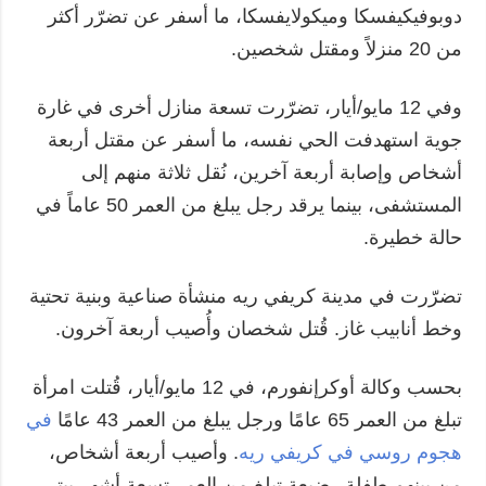
دوبوفيكيفسكا وميكولايفسكا، ما أسفر عن تضرّر أكثر
من 20 منزلاً ومقتل شخصين.
وفي 12 مايو/أيار، تضرّرت تسعة منازل أخرى في غارة
جوية استهدفت الحي نفسه، ما أسفر عن مقتل أربعة
أشخاص وإصابة أربعة آخرين، نُقل ثلاثة منهم إلى
المستشفى، بينما يرقد رجل يبلغ من العمر 50 عاماً في
حالة خطيرة.
تضرّرت في مدينة كريفي ريه منشأة صناعية وبنية تحتية
وخط أنابيب غاز. قُتل شخصان وأُصيب أربعة آخرون.
بحسب وكالة أوكرإنفورم، في 12 مايو/أيار، قُتلت امرأة
تبلغ من العمر 65 عامًا ورجل يبلغ من العمر 43 عامًا
في
هجوم روسي في كريفي ريه
. وأصيب أربعة أشخاص،
من بينهم طفلة رضيعة تبلغ من العمر تسعة أشهر ببتر