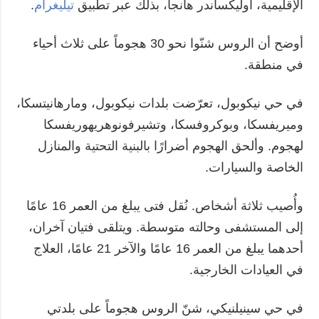
الإقليمية، أوليكساندر هانجا، بذلك عبر تطبيق
تيليغرام
.
أوضح أن الروس شنّوا نحو 30 هجوماً على ثلاث أحياء
في منطقة.
في حي نيكوبول، تعرّضت بلدات نيكوبول، ومارهانيتسكا،
وميريفسكا، وبوكروفسكا، وتشيرفونوهريهوريفسكا
لهجوم. وألحق الهجوم أضرارًا بالبنية التحتية والمنازل
الخاصة والسيارات.
وأُصيب ثلاثة أشخاص. نُقل فتى يبلغ من العمر 16 عامًا
إلى المستشفى وحالته متوسطة. ويتلقى فتيان آخران،
أحدهما يبلغ من العمر 16 عامًا والآخر 21 عامًا، العلاج
في العيادات الخارجية.
في حي سينيلنيكي، شنّ الروس هجوماً على بلدتي