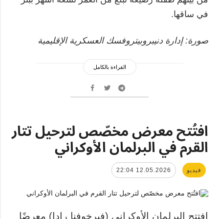
في ساقها.
صورة: إدارة دنيبروبيتروفسك العسكرية الإقليمية
القراءة بالكامل
افتُتح معرض مخصّص لترحيل تتار
القرم في البرلمان الأوكراني
فيديو
12.05.2026 22:04
افتتح البرلمان الأوكراني (فيرخوفنا رادا) معرضًا