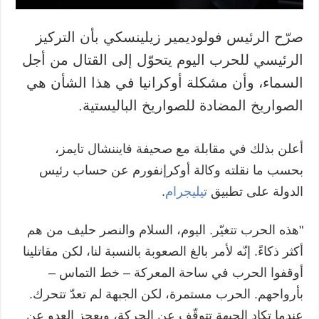
صرّح الرئيس فولوديمير زيلينسكي بأن التركيز
الرئيسي للحرب اليوم يتحوّل إلى القتال من أجل
السماء، وأن مشكلة أوكرانيا في هذا الشأن هي
الصواريخ المضادة للصواريخ الباليستية.
أعلن بذلك في مقابلة مع صحيفة فايننشال تايمز،
بحسب ما نقلته وكالة أوكرإنفورم عن حساب رئيس
الدولة على تطبيق
تيليجرام
.
"هذه الحرب تتغيّر. اليوم، السلام والنصر حليف من هم
أكثر ذكاءً. إنّه لأمر بالغ الصعوبة بالنسبة لنا، لكن مقاتلينا
أوقفوا الحرب في ساحة المعركة – خط التماس –
بأرواحهم. الحرب مستمرة، لكن الجبهة لم تعدّ تتحرك.
عندما تكاد الجبهة تتوقّف عن الحركة، ويعجز العدو عن