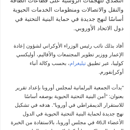
التصدي للهجمات الروسية على قطاعات الطاقة
والنقل والاتصالات ومنظومات الخدمات الحيوية
المزيد
خدمات
أساسًا لنهج جديدة في حماية البنية التحتية في
التقارير
الاشتراك
دول الاتحاد الأوروبي.
مقابلات
بنك الصور
الصور
أفاد بذلك نائب رئيس الوزراء الأوكراني لشؤون إعادة
الفيديوهات
الإعمار ووزير تطوير المجتمعات والأقاليم، أوليكسي
كوليبا، عبر تطبيق
تيليغرام
، بحسب وكالة أنباء
أوكرإنفورم.
"بدأت الجمعية البرلمانية لمجلس أوروبا بإعداد تقرير
بعنوان: "أمن البنية التحتية الحيوية بوصفه أساسًا
للاستقرار الديمقراطي في أوروبا". هدفه في تشكيل
نهج جديدة لحماية البنية التحتية الحيوية في الدول
الأعضاء الـ46 في مجلس أوروبا، بالاستفادة من الخبرة