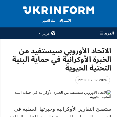
الاشتراك
بنك الصور
المزيد ☰
عربي
×
الاتحاد الأوروبي سيستفيد من
الخبرة الأوكرانية في حماية البنية
جميع الأقسام
الوكالة
التحتية الحيوية
حرب
معلومات عن
الوكالة
سياسة
جهات الاتصال
07.07.2026 22:16
اقتصاد
سياسة الخصوصية
تعافي أوكرانيا
وحماية البيانات
مجتمع
الشخصية
الدفاع
ستصبح التقارير الأوكرانية وخبرتها العملية في
رياضة