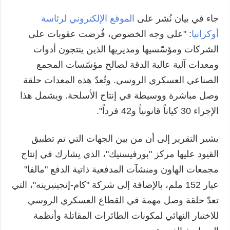
جاء في بيان نُشر على
الموقع الإلكتروني لرئاسة
أوكرانيا
: "على وجه الخصوص، فُرضت عقوبات على
الشركات ومؤسّسيها ومديريها الذين ينتجون أدوات
ومعدات آلية عالية الدقة لصالح مؤسّسات المجمع
الصناعي العسكري الروسي. وتُعدّ هذه المعدات حلقة
وصل مباشرة ووسيطة في إنتاج الأسلحة. ويشمل هذا
الإجراء 30 كياناً قانونياً و42 فرداً".
يشير التقرير إلى أن من بين الجهات التي تم تطبيق
القيود عليها مركز "بورفيسنيك"، الذي يشارك في إنتاج
مجمعات الهاون ومنشآت المدفعية ذاتية الدفع "مالفا"
عيار 152 ملم، بالإضافة إلى شركة "كام-إنجينيرينه"، التي
تعدّ حلقة وصل مهمة في القطاع العسكري الروسي
للاختبار النهائي لمكونات الطائرات المقاتلة وأنظمة