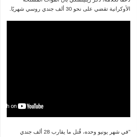
الأوكرانية تقضي على نحو 30 ألف جندي روسي شهريًا.
"في شهر يونيو وحده، قُتل ما يقارب 28 ألف جندي