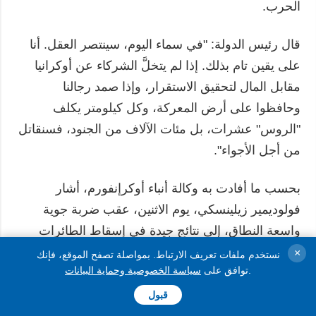
الحرب.
قال رئيس الدولة: "في سماء اليوم، سينتصر العقل. أنا
على يقين تام بذلك. إذا لم يتخلَّ الشركاء عن أوكرانيا
مقابل المال لتحقيق الاستقرار، وإذا صمد رجالنا
وحافظوا على أرض المعركة، وكل كيلومتر يكلف
"الروس" عشرات، بل مئات الآلاف من الجنود، فسنقاتل
من أجل الأجواء".
بحسب ما أفادت به وكالة أنباء أوكرإنفورم، أشار
فولوديمير زيلينسكي، يوم الاثنين، عقب ضربة جوية
واسعة النطاق، إلى نتائج جيدة في إسقاط الطائرات
المسيّرة والصواريخ الجوالة، لكن ليس في مجال
×
نستخدم ملفات تعريف الارتباط. بمواصلة تصفح الموقع، فإنك
.
توافق على
سياسة الخصوصية وحماية البيانات
الصواريخ الباليستية. وأعرب عن أمله في أن تُتخذ
"قرارات حاسمة" في قمة الناتو بأنقرة لدعم دفاعنا
قبول
الجوي.