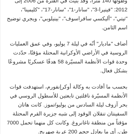
وطولها 140 متراً، وقد بنيت في الفترة من 2006 إلى
2012: "فينيرا-3"، "سانار-1"، "سانار-17"، "كليمينا"،
"تيتي"، "أليكسي سافراسوف"، "بينيلوبي"، ويجري توضيح
اسم الثامن.
أضاف "ماديار" أنّه في ليلة 7 يوليو، وفي عمق العمليات
الروسية في الأراضي الأوكرانية المحتلة مؤقتًا، حدّدت
وحدة قوات الأنظمة المسيّرة 58 هدفًا عسكريًا مشروعًا
بشكل فعال.
بحسب ما أفادت به وكالة أوكرإنفورم، استهدفت قوات
الأنظمة المسيّرة ناقلتين تابعتين للأسطول الروسي في
بحر آزوف ليلة السادس من يوليو/تموز. كانت هاتان
السفينتان تنقلان الوقود إلى شبه جزيرة القرم المحتلة
مؤقتاً من منطقة تاغانروغ. وكانت كل منهما تحمل 7000
طن، أي ما يعادل حجم 200 عربة صهريج.