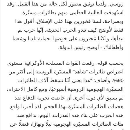
روسي. ولدينا توثيق مصور لكل حالة من هذا القبيل. وقد
استُهدفت الغالبية العظمى منهم بطائرات مسيّرة.
وبصراحة، لسنا فخورين بهذا على الإطلاق. أقول هذا
فقط لأوضح كيف تبدو الحرب الحديثة. إنّها حرب لم
نبدأها، ولكنّنا مُجبرون على خوضها لحماية بلدنا وشعبنا
وأطفالنا"، - أوضح رئيس الدولة.
بحسب قوله، رفعت القوات المسلحة الأوكرانية مستوى
اعتراض طائرات "شاهد" المسيّرة الروسية إلى أكثر من
90%. وأضاف: "هذا يعني أنّنا نسقط آلاف الطائرات
المسيّرة الهجومية الروسية أسبوعيًا. ومع كامل الاحترام،
لم يسبق لأي دولة أخرى أن خاضت تجربة الدفاع ضد
هجمات الطائرات المسيّرة بهذا الحجم. لقد أجبرنا واقع
هذه الحرب على بناء هذه القدرات. اليوم، ندافع ضد
مئات الطائرات المسيّرة الهجومية ليلًا ونهارًا، فضلًا عن