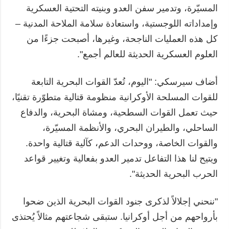
المسيّرة، وتدمير سفن العدو وبنيته التحتية العسكرية
وإمداداته اللوجستية، واستعادة سلامة الملاحة المدنية –
كل هذه العمليات الناجحة، وغيرها، أصبحت جزءًا من
العلوم العسكرية الحديثة للعالم أجمع".
أضاف سيرسكي: "اليوم، تُعدّ القوات البحرية التابعة
للقوات المسلحة الأوكرانية منظومة قتالية متطوّرة تقنيًا،
حيث تعمل القوات السطحية، ومشاة البحرية، والدفاع
الساحلي، والطيران البحري، والأنظمة المسيّرة،
والقوات الخاصة، ووحدات الدعم، كآلية قتالية واحدة.
ويتيح لنا هذا التفاعل تدمير العدو بفعالية وتغيير قواعد
الحرب البحرية الحديثة".
"ننحني إجلالاً لذكرى جنود القوات البحرية الذين ضحوا
بأرواحهم من أجل أوكرانيا. ستبقى شجاعتهم مثالاً يُحتذى