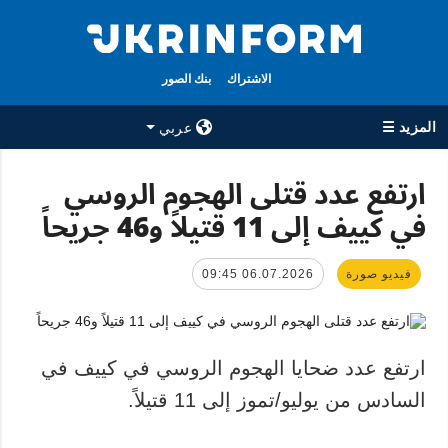
الاشتراك
بنك الصور
المزيد ☰
عربي
×
ارتفع عدد قتلى الهجوم الروسي
في كييف إلى 11 قتيلاً و46 جريحاً
جميع الأقسام
الوكالة
حرب
معلومات عن
الوكالة
فيديو صورة
06.07.2026 09:45
سياسة
جهات الاتصال
اقتصاد
سياسة الخصوصية
تعافي أوكرانيا
وحماية البيانات
ارتفع عدد ضحايا الهجوم الروسي في كييف في
مجتمع
الشخصية
السادس من يوليو/تموز إلى 11 قتيلاً.
الدفاع
رياضة