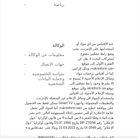
رياضة
عند الاقتباس من أي مواد أو
الوكالة
استخدامها على الإنترنت، يجب
وضع رابط تشعّبي مفتوح
معلومات عن الوكالة
لمحركات البحث لا يقل عن
الفقرة الأولى إلى موقع
جهات الاتصال
«ukrinform.ua»، وذلك إلزامي.
سياسة الخصوصية
كما أن اقتباس ترجمات مواد
وحماية البيانات
وسائل الإعلام الأجنبية لا يُسمح به
الشخصية
إلا بشرط وجود رابط تشعّبي إلى
موقع ukrinform.ua وإلى موقع
وسيلة الإعلام الأجنبية. إن اقتباس
واستخدام المواد في وسائل الإعلام غير المتصلة بالإنترنت،
والتطبيقات المحمولة، وأجهزة Smart TV ممكن فقط بعد الحصول
على موافقة خطية من «ukrinform.ua». أما المواد التي تحمل
علامة «إعلان» أو التي تتضمن إخلاء المسؤولية التالي: «تم نشر
هذه المادة وفقًا للفقرة 3 من المادة 9 من قانون أوكرانيا "حول
الإعلان" رقم 270/96-ВР بتاريخ 03.07.1996 وقانون أوكرانيا "حول
الإعلام" رقم 2849-IX بتاريخ 31.03.2023 وبناءً على عقد/فاتورة.»
كيان إعلامي عبر الإنترنت؛ معرّف اعلامي - R40-01421