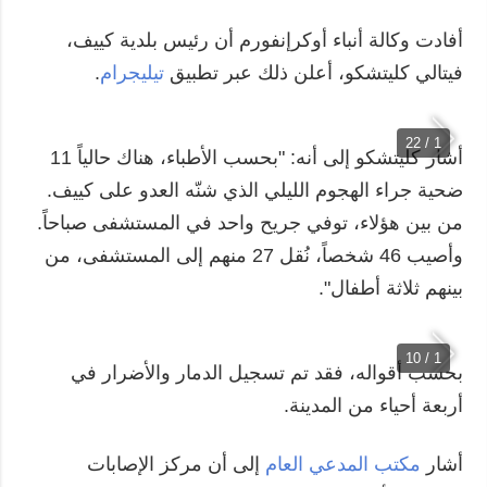
أفادت وكالة أنباء أوكرإنفورم أن رئيس بلدية كييف،
المزيد
خدمات
فيتالي كليتشكو، أعلن ذلك عبر تطبيق
تيليجرام
.
التقارير
الاشتراك
مقابلات
بنك الصور
الصور
1 / 22
أشار كليتشكو إلى أنه: "بحسب الأطباء، هناك حالياً 11
الفيديوهات
ضحية جراء الهجوم الليلي الذي شنّه العدو على كييف.
من بين هؤلاء، توفي جريح واحد في المستشفى صباحاً.
وأصيب 46 شخصاً، نُقل 27 منهم إلى المستشفى، من
بينهم ثلاثة أطفال".
1 / 10
بحسب أقواله، فقد تم تسجيل الدمار والأضرار في
أربعة أحياء من المدينة.
أشار
مكتب المدعي العام
إلى أن مركز الإصابات