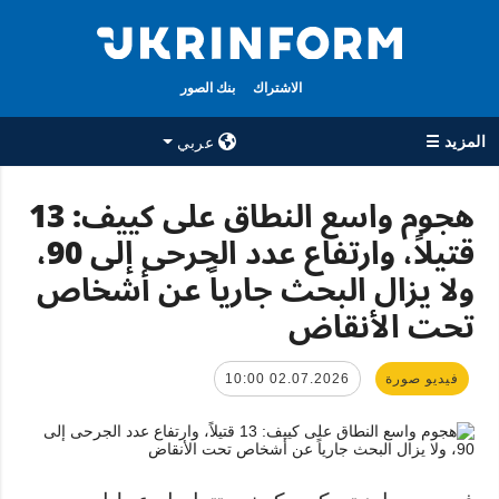
الاشتراك
بنك الصور
المزيد ☰
عربي
×
هجوم واسع النطاق على كييف: 13
قتيلاً، وارتفاع عدد الجرحى إلى 90،
جميع الأقسام
الوكالة
ولا يزال البحث جارياً عن أشخاص
حرب
معلومات عن
الوكالة
تحت الأنقاض
سياسة
جهات الاتصال
اقتصاد
سياسة الخصوصية
فيديو صورة
02.07.2026 10:00
تعافي أوكرانيا
وحماية البيانات
مجتمع
الشخصية
الدفاع
رياضة