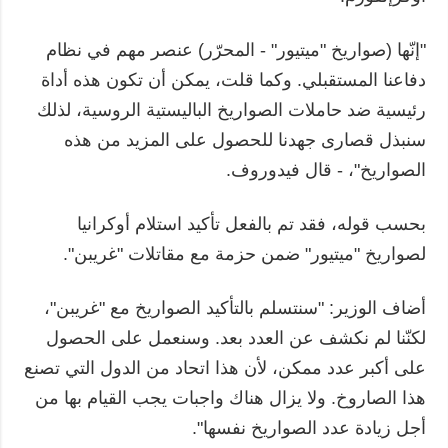
"إنّها (صواريخ "ميتيور" - المحرّر) عنصر مهم في نظام
دفاعنا المستقبلي. وكما قلت، يمكن أن تكون هذه أداة
رئيسية ضد حاملات الصواريخ الباليستية الروسية، لذلك
سنبذل قصارى جهدنا للحصول على المزيد من هذه
الصواريخ"، - قال فيدوروف.
بحسب قوله، فقد تم بالفعل تأكيد استلام أوكرانيا
لصواريخ "ميتيور" ضمن حزمة مع مقاتلات "غريبن".
أضاف الوزير: "سنتسلم بالتأكيد الصواريخ مع "غريبن"،
لكنّنا لم نكشف عن العدد بعد. وسنعمل على الحصول
على أكبر عدد ممكن، لأن هذا اتحاد من الدول التي تصنع
هذا الصاروخ. ولا يزال هناك واجبات يجب القيام بها من
أجل زيادة عدد الصواريخ نفسها".