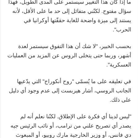
ما إذا كان هذا التغيير سيستمر على المدى الطويل، فهذا
سؤال مفتوح. لكنّني متفائل إلى حد ما على الأقل، لأنه
يستند إلى ميزة واضحة للغاية حققّتها أوكرانيا في
الحرب".
بحسب الخبير، "لا شك أن هذا التفوق سيستمر لعدة
أشهر، وربما حتى يتخلى الروس عن المزيد من العمليات
العسكرية".
في تعليقه على ما يُسمّى "روح أنكوراج" التي يدّعيها
الجانب الروسي، أشار هيربست إلى عدم وجود أي دليل
على ذلك.
"ليس لدينا أي فكرة على الإطلاق. لكنّنا نعلم أنه لم
يصدر أي تصريح علني من ترامب، أو نائب الرئيس جيه
دي فانس، أو وزير الخارجية مارك روبيو، أو المبعوث