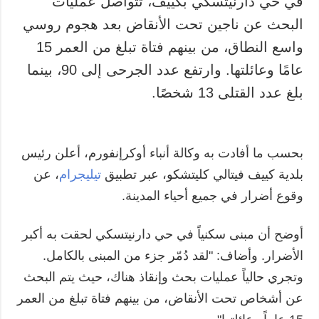
في حي دارنيتسكي بكييف، تتواصل عمليات
البحث عن ناجين تحت الأنقاض بعد هجوم روسي
المزيد
خدمات
واسع النطاق، من بينهم فتاة تبلغ من العمر 15
التقارير
الاشتراك
عامًا وعائلتها. وارتفع عدد الجرحى إلى 90، بينما
مقابلات
بنك الصور
بلغ عدد القتلى 13 شخصًا.
الصور
الفيديوهات
بحسب ما أفادت به وكالة أنباء أوكرإنفورم، أعلن رئيس
بلدية كييف فيتالي كليتشكو، عبر تطبيق
تيليجرام
، عن
وقوع أضرار في جميع أحياء المدينة.
أوضح أن مبنى سكنياً في حي دارنيتسكي لحقت به أكبر
الأضرار. وأضاف: "لقد دُمّر جزء من المبنى بالكامل.
وتجري حالياً عمليات بحث وإنقاذ هناك، حيث يتم البحث
عن أشخاص تحت الأنقاض، من بينهم فتاة تبلغ من العمر