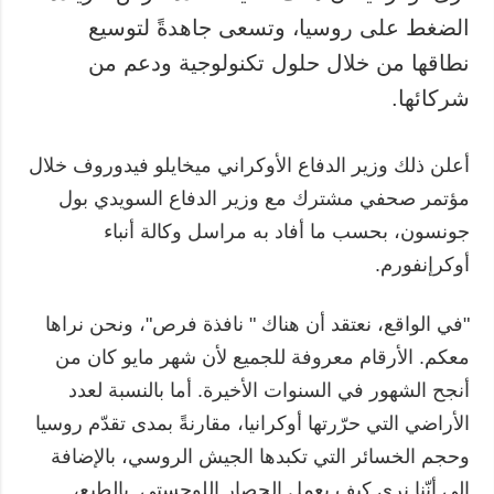
الضغط على روسيا، وتسعى جاهدةً لتوسيع
نطاقها من خلال حلول تكنولوجية ودعم من
شركائها.
أعلن ذلك وزير الدفاع الأوكراني ميخايلو فيدوروف خلال
مؤتمر صحفي مشترك مع وزير الدفاع السويدي بول
جونسون، بحسب ما أفاد به مراسل وكالة أنباء
أوكرإنفورم.
"في الواقع، نعتقد أن هناك " نافذة فرص"، ونحن نراها
معكم. الأرقام معروفة للجميع لأن شهر مايو كان من
أنجح الشهور في السنوات الأخيرة. أما بالنسبة لعدد
الأراضي التي حرّرتها أوكرانيا، مقارنةً بمدى تقدّم روسيا
وحجم الخسائر التي تكبدها الجيش الروسي، بالإضافة
إلى أنّنا نرى كيف يعمل الحصار اللوجستي. بالطبع،