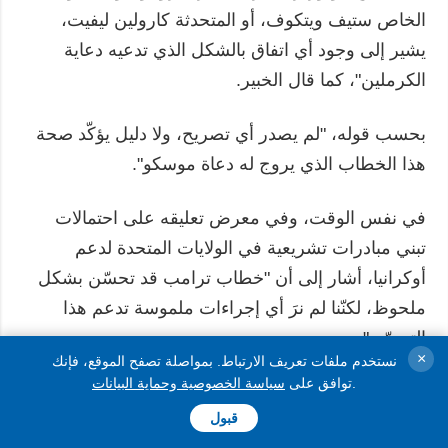
الخاص ستيف ويتكوف، أو المتحدثة كارولين ليفيت،
يشير إلى وجود أي اتفاق بالشكل الذي تدعيه دعاية
الكرملين"، كما قال الخبير.
بحسب قوله، "لم يصدر أي تصريح، ولا دليل يؤكّد صحة
هذا الخطاب الذي يروج له دعاة موسكو".
في نفس الوقت، وفي معرض تعليقه على احتمالات
تبني مبادرات تشريعية في الولايات المتحدة لدعم
أوكرانيا، أشار إلى أن "خطاب ترامب قد تحسّن بشكل
ملحوظ، لكنّنا لم نرَ أي إجراءات ملموسة تدعم هذا
التحسّن".
×
نستخدم ملفات تعريف الارتباط. بمواصلة تصفح الموقع، فإنك
.
توافق على
سياسة الخصوصية وحماية البيانات
أضاف هيربست: "أعيد فرض العقوبات على شركتي
قبول
"روسنفت" و"لوك أويل"، لكن ذلك حدث بعد أن بدأ