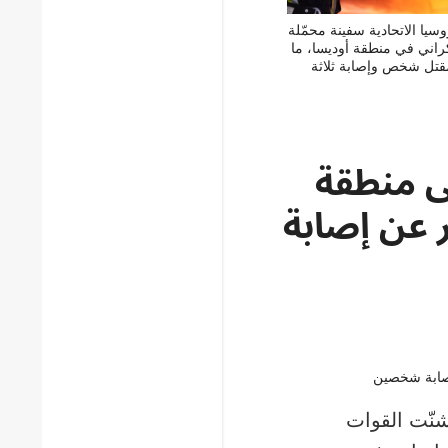
يا الاتحادية سفينة محمّلة
كراني في منطقة أوديسا، ما
تل شخص وإصابة ثلاثة
جومًا على منطقة
 عن إصابة
2 يونيو/حزيران، شنّت القوات