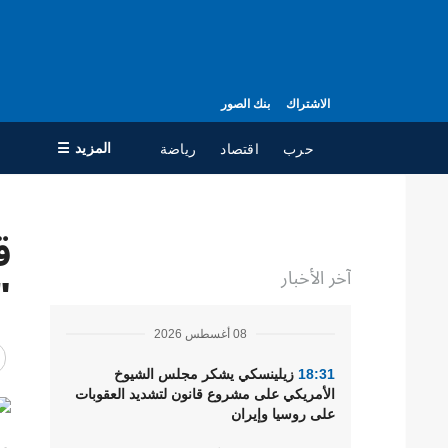
الاشتراك
بنك الصور
المزيد ☰
حرب
اقتصاد
رياضة
×
ق
جميع الأقسام
ال
آخر الأخبار
حرب
مع
"
سياسة
جه
08 أغسطس 2026
اقتصاد
سي
ال
تعافي أوكرانيا
18:31
زيلينسكي يشكر مجلس الشيوخ
الأمريكي على مشروع قانون لتشديد العقوبات
مجتمع
على روسيا وإيران
الدفاع
صر