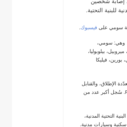
ى إلى إصابة شخصين
 للبنية التحتية.
دينة سومي على
فيسبوك
.
المعادية، وهي: سومي،
ميروبيل، بيلوبوليا،
بورين، فيليكا
دة الإطلاق، والقنابل
الجوية الموجّهة، والطائرات المسيّرة، بما في ذلك من طراز FPV. سُجل أكبر عدد من
ة التحتية المدنية،
سكنية وسيارات مدنية.