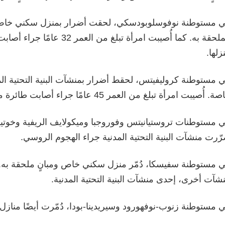
 مستوطنة نوفوسلوبودسكي، لحقت أضرار بمنزل سكني خاص 
الملحقة به. كما أُصيبت امرأة تبلغ م
زلها.
 مستوطنة كروليفيتس، لحقط أضرار بمنشآت البنية التحتية الم
. أُصيبت امرأة تبلغ من العمر 45 عامًا جراء أصابت طائرة مسيّرة معادية.
 مستوطنات تروستيانيتس وفوروجبا وميكولايف الريفية وخوتي
ّرت منشآت البنية التحتية المدنية جراء الهجوم الروسي.
 مستوطنة سفيسكا، دُمّر منزل سكني خاص ومبانٍ ملحقة به.
شآت أخرى، إحدى منشآت البنية التحتية المدنية.
 مستوطنة زنوب-نوفهورود وسيريدينا-بودا، دُمّرت أيضًا منازل