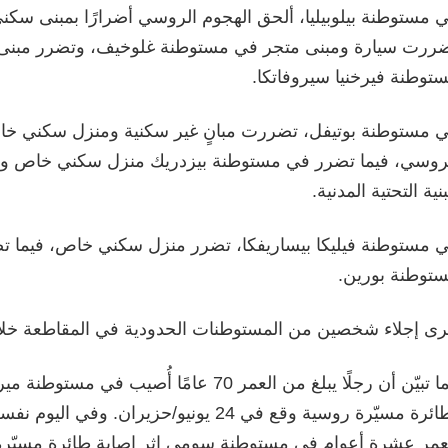
 مستوطنة بيلوبيليا، ألحق الهجوم الروسي أضرارًا بمبنى سكني
ررت سيارة ومبنى متجر في مستوطنة غلوخيف، وتضرر مبنى
توطنة فيرخنيا سيروفاتكا.
 مستوطنة بوتيفل، تضررت مبانٍ غير سكنية ومنزل سكني خا
روسي، فيما تضرر في مستوطنة بيزدريك منزل سكني خاص و
بنية التحتية المدنية.
 مستوطنة فيليكا بيساريفكا، تضرر منزل سكني خاص، فيما 
توطنة بورين.
ى إجلاء شخصين من المستوطنات الحدودية في المقاطعة خلال
كما تبيّن أن رجلًا يبلغ من العمر 70 عامًا أُصيب في
بطائرة مسيّرة روسية وقع في 24 يونيو/حزيران. وف
عمر عشرة أعوام في مستوطنة سومي إثر إصابة طائرة مسيّر