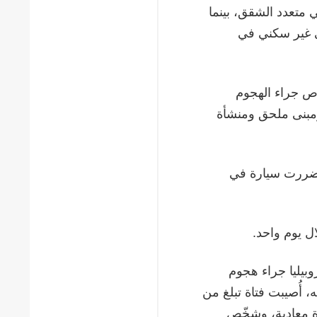
 متعدد الشقق، بينما
 غير سكني في
ص جراء الهجوم
مبنى ملحق ومنشأة
تضررت سيارة في
 يوم واحد.
 مستوطنة ميروبيليا جراء هجوم
ي اليوم نفسه، أُصيبت فتاة تبلغ من
ة معادية، وشخّص