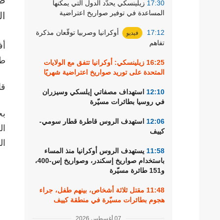
17:30
زيلينسكي يحدّد الدول التي يمكنها
رياضة
المساعدة في توفير صواريخ اعتراضية
ال
17:12
أوكرانيا وصربيا توقّعان مذكرة
فيديو
تفاهم
أف
طل
16:25
زيلينسكي: أوكرانيا تتفق مع الولايات
المتحدة على توريد صواريخ اعتراضية شهريًا
قا
12:10
استهداف مصفاتي إيلسكي وسيزران
في روسيا بطائرات مسيّرة
بح
12:06
استهدف الروس قاطرة قطار سومي-
كييف
ال
11:58
يستهدف الروس أوكرانيا منذ المساء
باستخدام صواريخ إسكندر، وصواريخ إس-400،
و151 طائرة مسيّرة
11:48
مقتل ثلاثة أشخاص، بينهم طفل، جراء
هجوم بطائرات مسيّرة في منطقة كييف
07 أغسطس 2026