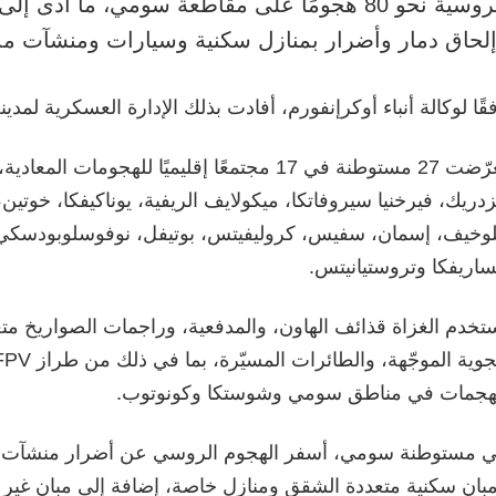
الروسية نحو 80 هجومًا على مقاطعة سومي، ما أد
لحاق دمار وأضرار بمنازل سكنية وسيارات ومنشآت مدنية
قًا لوكالة أنباء أوكرإنفورم، أفادت بذلك الإدارة العسكرية لم
تعرّضت 27 مستوطنة في 17 مجتمعًا إقليميًا للهجومات 
زدريك، فيرخنيا سيروفاتكا، ميكولايف الريفية، يوناكيفكا، خوتين، 
وخيف، إسمان، سفيس، كروليفيتس، بوتيفل، نوفوسلوبودسكي، 
ساريفكا وتروستيانيتس.
تخدم الغزاة قذائف الهاون، والمدفعية، وراجمات الصواريخ متعدّ
هجمات في مناطق سومي وشوستكا وكونوتوب.
 مستوطنة سومي، أسفر الهجوم الروسي عن أضرار منشآت البني
بانٍ سكنية متعددة الشقق ومنازل خاصة، إضافة إلى مبانٍ غير 