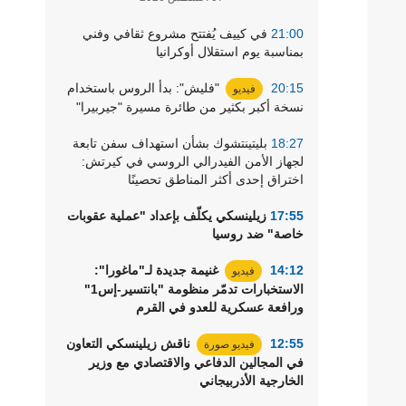
21:00
في كييف يُفتتح مشروع ثقافي وفني
بمناسبة يوم استقلال أوكرانيا
20:15
"فليش": بدأ الروس باستخدام
فيديو
نسخة أكبر بكثير من طائرة مسيرة "جيربيرا"
18:27
بليتينتشوك بشأن استهداف سفن تابعة
لجهاز الأمن الفيدرالي الروسي في كيرتش:
اختراق إحدى أكثر المناطق تحصينًا
17:55
زيلينسكي يكلّف بإعداد "عملية عقوبات
خاصة" ضد روسيا
14:12
غنيمة جديدة لـ"ماغورا":
فيديو
الاستخبارات تدمّر منظومة "بانتسير-إس1"
ورافعة عسكرية للعدو في القرم
12:55
ناقش زيلينسكي التعاون
فيديو صورة
في المجالين الدفاعي والاقتصادي مع وزير
الخارجية الأذربيجاني