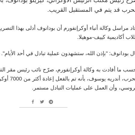
حرب قد يتم في المستقبل القريب.
اد مراسل وكالة أنباء أوكرإنفورم أن بودانوف أدلى بهذا التصر
اب أكاديمية كييف-موهيلا.
ل بودانوف: "بإذن الله، ستشهدون عملية تبادل في أحد الأيام".
سب ما أفادت به وكالة أوكرإنفورم، صرّح نائب رئيس مقر الت
الحرب، أندريه يوسو
روسي، وأن العمل على عمليات التبادل مستمر.