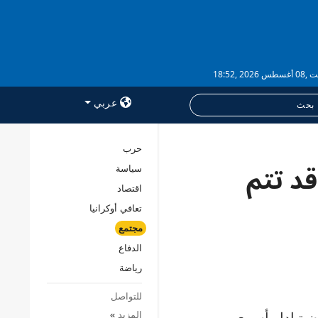
 2026 ,18:52
عربي
حرب
قد تتم
سياسة
خدمات
اقتصاد
الاشتراك
تعافي أوكرانيا
بنك الصور
مجتمع
الدفاع
رياضة
للتواصل
المزيد
»
ن تبادل أسرى