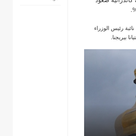
ائبة رئيس الوزراء
نا بيريجنا.