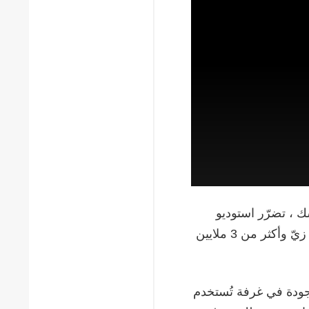
ك ، تضرّر استوديو
دوفجينكو السينمائي. فبعد إصابة مباشرة بصاروخ، دُمِّر 100 ألف زيّ وأكثر من 3 ملايين
وجودة في غرفة تُستخدم