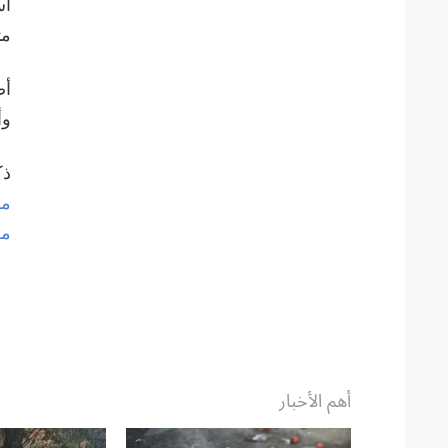
أس
مت
أض
وأ
ذك
من
أهم الأخبار