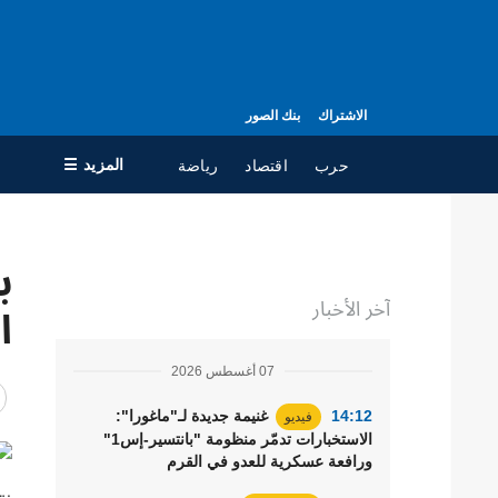
الاشتراك
بنك الصور
المزيد ☰
حرب
اقتصاد
رياضة
×
جميع الأقسام
ال
آخر الأخبار
حرب
مع
ا
سياسة
جه
07 أغسطس 2026
اقتصاد
سي
ال
تعافي أوكرانيا
14:12
غنيمة جديدة لـ"ماغورا":
فيديو
الاستخبارات تدمّر منظومة "بانتسير-إس1"
مجتمع
ورافعة عسكرية للعدو في القرم
الدفاع