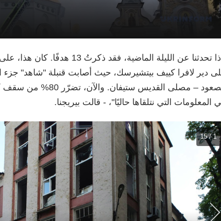
"إذا تحدثنا عن الليلة الماضية، فقد ذكر
ى دير لافرا كييف بيتشيرسك، حيث أصابت قنبلة "شاهد" جزء ال
الصعود – مصلى القديس ستيفان. 
 المعلومات التي نتلقاها حاليًا"، - قالت بيريجنا.
1 / 15