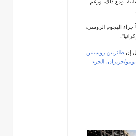
نية. ومع ذلك، ورغم
 جراء الهجوم الروسي،
انيا".
ل إن
طائرتين روسيتين
ّرتين استهدفتا عمدًا خلال القصف المكثف الذي شُنّ في 15 يونيو/حزيران، الجزء