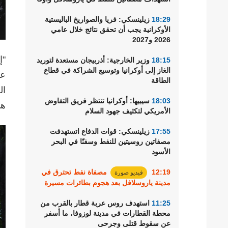
18:29
زيلينسكي: فريا والصواريخ الباليستية
الأوكرانية يجب أن تحقق نتائج خلال عامي
2026 و2027
18:15
وزير الخارجية: أذربيجان مستعدة لتوريد
الغاز إلى أوكرانيا وتوسيع الشراكة في قطاع
عل
الطاقة
18:03
سيبيها: أوكرانيا تنتظر فريق التفاوض
هي
الأمريكي لتكثيف جهود السلام
17:55
زيلينسكي: قوات الدفاع اتستهدفت
مصفاتين روسيتين للنفط وسفنًا في البحر
الأسود
12:19
مصفاة نفط تحترق في
فيديو صورة
مدينة ياروسلافل بعد هجوم بطائرات مسيرة
11:25
استهدف روس عربة قطار بالقرب من
محطة القطارات في مدينة لوزوفا، ما أسفر
عن سقوط قتلى وجرحى