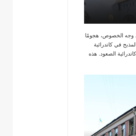
تُ 13 هدفًا. كان هذا، على وجه الخصوص، هجومًا
مذبح في كاتدرائية
والآن، تضرّر 80% من سقف كاتدرائية الصعود. هذه