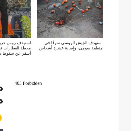
استهدف الجيش الروسي سوقًا في
استهدف روس عربة
منطقة سومي، وإصابة عشرة أشخاص
محطة القطارات في 
أسفر عن سقوط ق
م
م