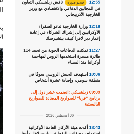
12:55
ناقش زيلينسكي التعاون
فيديو صورة
رياضة
في المجالين الدفاعي والاقتصادي مع وزير
ال
الخارجية الأذربيجاني
12:18
وزارة الخارجية تدعو السفراء
بح
الأوكرانيين إلى إشراك الشركاء في إعادة
ال
إعمار دير لافرا كييف بيتشيرسك
11:27
تمكنت الدفاعات الجوية من تحييد 114
طائرة مسيرة استخدمها الروس لمهاجمة
أوكرانيا منذ المساء
10:06
استهدف الجيش الروسي سوقًا في
منطقة سومي، وإصابة عشرة أشخاص
09:09
زيلينسكي :انضمت عشر دول إلى
برنامج "فريا" للصواريخ المضادة للصواريخ
الباليستية
06 أغسطس 2026
18:43
أكدت هيئة الأركان العامة الأوكرانية
استهداف مصفاتين للنفط في ياروسلافل وأوفا