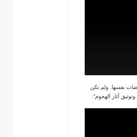
روضات نفسها. ولم تكن
توثيق آثار الهجوم".