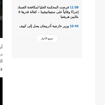
11:08
فرضت المحكمة العليا لمكافحة الفساد
إجراءً وقائياً على ستيفانيشينا – كفالة قدرها 6
ملايين هريفنيا
10:44
وزير خارجية أذربيجان يصل إلى كييف
جميع الأخبار
أش
دي
ال
وا