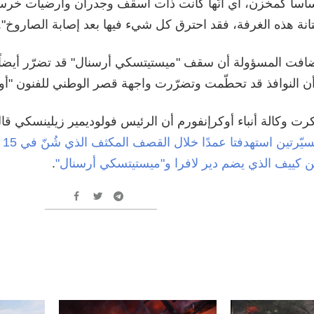
اساً كمخزن، أي أنّها كانت ذات أسقف وجدران وأرضيات خرسا
انة هذه الغرفة، فقد احترق كل شيء فيها بعد إصابة الصاروخ".
افت المسؤولة أن سقف "ميستيتسكي أرسنال" قد تضرّر أيضاً
ن النوافذ قد تحطّمت وتضرّرت واجهة قصر الوطني للفنون "أوكر
رت وكالة أنباء أوكرإنفورم أن الرئيس فولوديمير زيلينسكي قا
مسي
 كييف الذي يضم دير لافرا و"ميستيتسكي أرسنال"
.