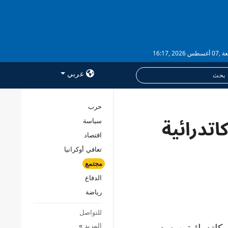
 2026 ,16:17
عربي
حرب
سقف كاتدرائية
سياسة
خدمات
اقتصاد
الاشتراك
تعافي أوكرانيا
بنك الصور
مجتمع
الدفاع
رياضة
للتواصل
المزيد
»
 تضرّر سقف كاتدرائية صعود