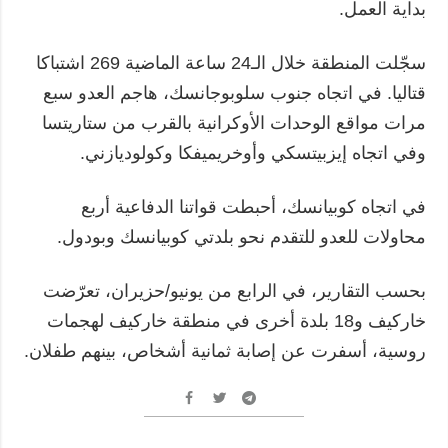
بداية العمل.
سجّلت المنطقة خلال الـ24 ساعة الماضية 269 اشتباكا
قتاليا. في اتجاه جنوب سلوبوجانسك، هاجم العدو سبع
مرات مواقع الوحدات الأوكرانية بالقرب من ستاريتسا
وفي اتجاه إيزبيتسكي وأوخريميفكا وكولوديازني.
في اتجاه كوبيانسك، أحبطت قواتنا الدفاعية أربع
محاولات للعدو للتقدم نحو بلدتي كوبيانسك وبودول.
بحسب التقارير، في الرابع من يونيو/حزيران، تعرّضت
خاركيف و18 بلدة أخرى في منطقة خاركيف لهجمات
روسية، أسفرت عن إصابة ثمانية أشخاص، بينهم طفلان.