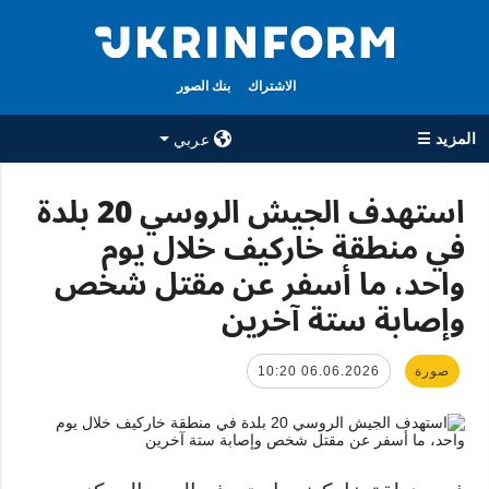
الاشتراك
بنك الصور
المزيد ☰
عربي
×
استهدف الجيش الروسي 20 بلدة
في منطقة خاركيف خلال يوم
جميع الأقسام
الوكالة
واحد، ما أسفر عن مقتل شخص
حرب
معلومات عن
الوكالة
وإصابة ستة آخرين
سياسة
جهات الاتصال
اقتصاد
سياسة الخصوصية
صورة
06.06.2026 10:20
تعافي أوكرانيا
وحماية البيانات
مجتمع
الشخصية
الدفاع
رياضة