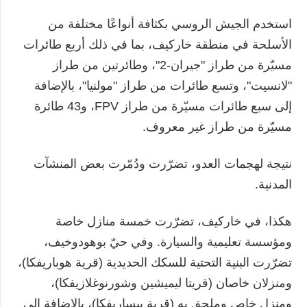
استخدم الجيش الروسي بكثافة أنواعًا مختلفة من
الأسلحة في منطقة خاركيف، بما في ذلك أربع طائرات
مسيّرة من طراز "جيران-2"، وطائرتين من طراز
"لانسيت"، وتسع طائرات من طراز "مولنيا"، بالإضافة
إلى سبع طائرات مسيّرة من طراز FPV، و43 طائرة
مسيّرة من طراز غير معروف.
نتيجة لهجمات العدو، تضرّرت ودُمّرت بعض المنشآت
المدنية.
هكذا، في خاركيف، تضرّرت خمسة منازل خاصة
ومؤسسة تعليمية والسيارة. وفي حيّ بوهودوخيف،
تضرّرت البنية التحتية للسكك الحديدية (قرية هوباريفكا)،
ومنزلان خاصان (قريتا ليميشين وشورنوغلازيفكا)،
ومنزل خاص وملحق به (قرية بيساريفكا)، بالإضافة إلى