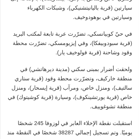
سيارتين (قرية باليانيتشنيكي)، وشبكات الكهرباء
وسيارتين في بوهودوخيف.
في حيّ كوبيانسكي، تضرّرت عربة تابعة لمكتب البريد
(قرية سبودوبيفكا)، وفي إيزيومسكي، تضرّرت محطة
وقود وشاحنة (قرية فولوخيف يار).
ولحقت أضرار بمبنى سكني (مدينة ديرهاتشي) في
منطقة خاركيف، وتضرّرت محطة وقود (قرية ستاري
سالتيف)، ومنزل خاص، ومرآب (قرية إيسحار)، ومنزل
خاص (قرية يورتشينكوف)، وسيارة (قرية كوشيتوك) في
منطقة تشوغوييف.
استقبلت نقطة الإخلاء العابر في لوزوفا 245 شخصًا
يوميًا. وتم تسجيل إجمالي 38287 شخصًا في النقطة منذ