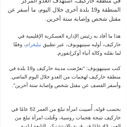
في منطقة خاركيف، استهدف العدو المركز
المنطقة و19 بلدة أخرى خلال اليوم، ما أسفر عن
المزيد
خدمات
مقتل شخص وإصابة ستة آخرين.
التقارير
الاشتراك
مقابلات
بنك الصور
هذا ما أفاد به رئيس الإدارة العسكرية الإقليمية في
الصور
خاركيف، أوليه سينيهوبوف، عبر تطبيق
تيليغرام
، وفقًا
الفيديوهات
لما نقلته وكالة أنباء أوكرإنفورم.
كتب سينيهوبوف: "تعرّضت مدينة خاركيف و19 بلدة في
منطقة خاركيف لهجمات من العدو خلال اليوم الماضي.
وأسفر القصف عن مقتل شخص وإصابة ستة آخرين".
بحسب قوله، أُصيبت امرأة تبلغ من العمر 52 عامًا في
خاركيف نتيجة هجمات روسية، وقُتلت امرأة تبلغ من
العمر 43 عامًا في قرية بالانيتشنيكي التابعة لبلدية