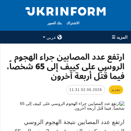
الاشتراك
بنك الصور
المزيد ☰
عربي
×
ارتفع عدد المصابين جراء الهجوم
الروسي على كييف إلى 65 شخصاً،
جميع الأقسام
الوكالة
فيما قُتل أربعة آخرون
حرب
معلومات عن
الوكالة
سياسة
جهات الاتصال
تجديد
02.06.2026 11:31
اقتصاد
سياسة الخصوصية
تعافي أوكرانيا
وحماية البيانات
مجتمع
الشخصية
الدفاع
ارتفع عدد المصابين نتيجة الهجوم الروسي
رياضة