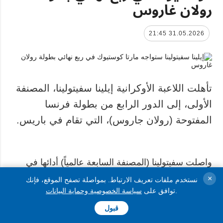
رولان غاروس
31.05.2026 21:45
تأهلت اللاعبة الأوكرانية إيلينا سفيتولينا، المصنفة
الأولى، إلى الدور الرابع من بطولة فرنسا
المفتوحة (رولان جاروس)، التي تقام في باريس.
واصلت سفيتولينا (المصنفة السابعة عالمياً) أدائها في
ثاني بطولات الجراند سلام لموسم 2026 بفوز قوي على
×
نستخدم ملفات تعريف الارتباط. بمواصلة تصفح الموقع، فإنك
.
توافق على
سياسة الخصوصية وحماية البيانات
السويسرية بليندا بنشيتش (المصنفة الحادية عشرة)
بنتيجة 4-6، 6-4، 6-0، حسبما أفادت وكالة أوكرإنفورم.
قبول