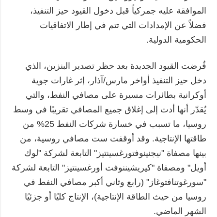
الموافقة عليه جمركياً قبل دخول القيود حيز التنفيذ،
فضلاً عن الإمدادات التي تتم في إطار الاتفاقيات
الحكومية الدولية.
فُرضت القيود الجديدة بعد حظر تصدير البنزين، الذي
دخل حيز التنفيذ أواخر مارس/آذار، إثر غارات جوية
أوكرانية بطائرات مسيرة على مصافي النفط، والتي
يُقدّر أنها أدت إلى إغلاق جميع المصافي تقريبًا في وسط
روسيا، ما تسبب في خسارة شركات النفط 25% من
طاقتها الإنتاجية. وقد أوقفت ست مصافي روسية، من
بينها مصفاة "نيجنينوفتورغسينتيز" التابعة لشركة "لوك
أويل" ومصفاة "كيريشيننوفت أورغسينتيز" التابعة لشركة
"سورغوتنافتوغاز" (رابع وثاني أكبر مصافي النفط في
روسيا من حيث الطاقة الإنتاجية)، الإنتاج كليًا أو جزئيًا
الشهر الماضي.