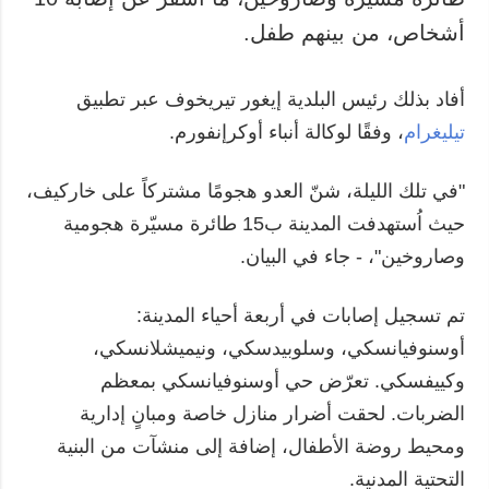
أشخاص، من بينهم طفل.
أفاد بذلك رئيس البلدية إيغور تيريخوف عبر تطبيق
تيليغرام
، وفقًا لوكالة أنباء أوكرإنفورم.
"في تلك الليلة، شنّ العدو هجومًا مشتركاً على خاركيف،
حيث اُستهدفت المدينة ب15 طائرة مسيّرة هجومية
وصاروخين"، - جاء في البيان.
تم تسجيل إصابات في أربعة أحياء المدينة:
أوسنوفيانسكي، وسلوبيدسكي، ونيميشلانسكي،
وكييفسكي. تعرّض حي أوسنوفيانسكي بمعظم
الضربات. لحقت أضرار منازل خاصة ومبانٍ إدارية
ومحيط روضة الأطفال، إضافة إلى منشآت من البنية
التحتية المدنية.