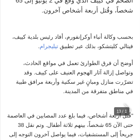
الضخم في كييف الذي وقع في 2 يونيو إلى 65
شخصاً، وقُتل أربعة أشخاص آخرون.
المزيد
خدمات
التقارير
الاشتراك
مقابلات
بنك الصور
بحسب وكالة أنباء أوكرإنفورم، أفاد رئيس بلدية كييف،
الصور
فيتالي كليتشكو، بذلك عبر تطبيق
تيليجرام
.
الفيديوهات
أوضح أن فرق الطوارئ تعمل في مواقع الحادث،
وتواصل إزالة آثار الهجوم العنيف على كييف. وقد
تضرّرت منازل ومبانٍ غير سكنية وأربعة مرافق طبية
في مناطق متفرقة من المدينة.
1 / 13
"قُتل أربعة أشخاص، فيما بلغ عدد المصابين في العاصمة
حتى الآن 65 شخصاً، بينهم ثلاثة أطفال. وتم نقل 38
جريحاً إلى المستشفيات، فيما يواصل آخرون التوجه إلى