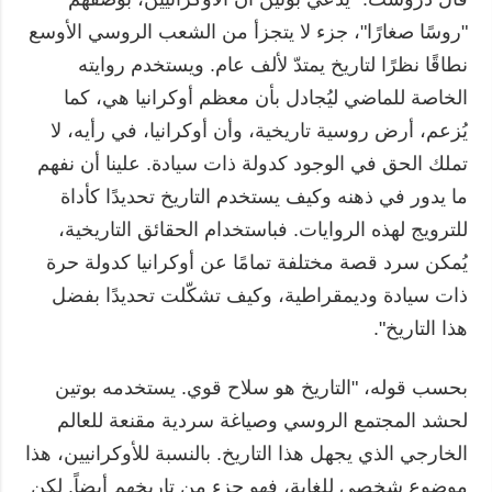
"روسًا صغارًا"، جزء لا يتجزأ من الشعب الروسي الأوسع
نطاقًا نظرًا لتاريخ يمتدّ لألف عام. ويستخدم روايته
الخاصة للماضي ليُجادل بأن معظم أوكرانيا هي، كما
يُزعم، أرض روسية تاريخية، وأن أوكرانيا، في رأيه، لا
تملك الحق في الوجود كدولة ذات سيادة. علينا أن نفهم
ما يدور في ذهنه وكيف يستخدم التاريخ تحديدًا كأداة
للترويج لهذه الروايات. فباستخدام الحقائق التاريخية،
يُمكن سرد قصة مختلفة تمامًا عن أوكرانيا كدولة حرة
ذات سيادة وديمقراطية، وكيف تشكّلت تحديدًا بفضل
هذا التاريخ".
بحسب قوله، "التاريخ هو سلاح قوي. يستخدمه بوتين
لحشد المجتمع الروسي وصياغة سردية مقنعة للعالم
الخارجي الذي يجهل هذا التاريخ. بالنسبة للأوكرانيين، هذا
موضوع شخصي للغاية، فهو جزء من تاريخهم أيضاً. لكن