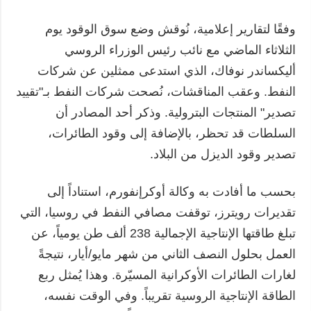
وفقًا لتقارير إعلامية، نُوقش وضع سوق الوقود يوم
الثلاثاء الماضي مع نائب رئيس الوزراء الروسي
أليكساندر نوفاك، الذي استدعى ممثلين عن شركات
النفط. وعقب المناقشات، نُصحت شركات النفط بـ"تقييد
تصدير" المنتجات البترولية. وذكر أحد المصادر أن
السلطات قد تحظر، بالإضافة إلى وقود الطائرات،
تصدير وقود الديزل من البلاد.
بحسب ما أفادت به وكالة أوكرإنفورم، استناداً إلى
تقديرات رويترز، توقفت مصافي النفط في روسيا، التي
تبلغ طاقتها الإنتاجية الإجمالية 238 ألف طن يومياً، عن
العمل بحلول النصف الثاني من شهر مايو/أيار، نتيجةً
لغارات الطائرات الأوكرانية المسيّرة. وهذا يُمثل ربع
الطاقة الإنتاجية الروسية تقريباً. وفي الوقت نفسه،