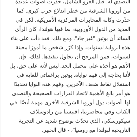
التصدي له. قبل الغزو الشامل، حذّرت أصوات عديدة
من أوروبا الشرقية من خطر اندلاع حرب كبرى. كما
حذّرت وكالة المخابرات المركزية الأمريكية. لكن في
العديد من الدول الأوروبية، بما فيها هولندا، كان الرأي
السائد أن بوتين "غير جاد". ومع ذلك، فقد دأب على بناء
هذه الرواية لسنوات. وإذا كرّر شخص ما أمورًا معينة
لسنوات، فمن المرجح أن يحاول تنفيذها. لذلك، فإن
الأهم هو أخذه على محمل الجد. ليس لأنه على حق، بل
لأننا بحاجة إلى فهم نواياه. بوتين براغماتي للغاية في
استغلال نقاط ضعف الآخرين. وفهم هذه النوايا تحديدًا
هو أمر بالغ الأهمية لاتخاذ القرارات الصحيحة والتصدي
لها. أصوات دول أوروبا الشرقية الأخرى مهمة أيضًا. في
الكتاب وفي محاضرتنا، اقتبسنا من رادوسلاف
سيكورسكي، الذي تحدّث بوضوح شديد عن التجربة
التاريخية لبولندا مع روسيا"، - قال الخبير.