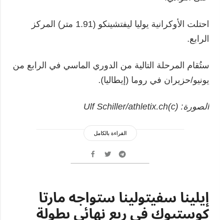
احتلت الأوكرانية يوليا ليفتشينكو (1.91 متر) المركز
الرابع.
ستُقام المرحلة التالية من الدوري الماسي في الرابع من
يونيو/حزيران في روما (إيطاليا).
الصورة: (с)Ulf Schiller/athletix.ch
القراءة بالكامل
إيلينا سفيتولينا ستواجه مارتا
كوستيوك في ربع نهائي بطولة