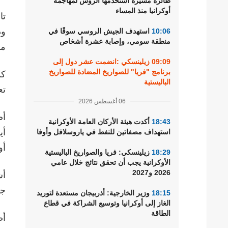
طائرة مسيرة استخدمها الروس لمهاجمة
أوكرانيا منذ المساء
تا
ود
10:06
استهدف الجيش الروسي سوقًا في
منطقة سومي، وإصابة عشرة أشخاص
من
09:09
زيلينسكي :انضمت عشر دول إلى
برنامج "فريا" للصواريخ المضادة للصواريخ
الباليستية
تع
06 أغسطس 2026
أض
18:43
أكدت هيئة الأركان العامة الأوكرانية
أي
استهداف مصفاتين للنفط في ياروسلافل وأوفا
أو
18:29
زيلينسكي: فريا والصواريخ الباليستية
الأوكرانية يجب أن تحقق نتائج خلال عامي
2026 و2027
أش
جني
18:15
وزير الخارجية: أذربيجان مستعدة لتوريد
الغاز إلى أوكرانيا وتوسيع الشراكة في قطاع
الطاقة
أض