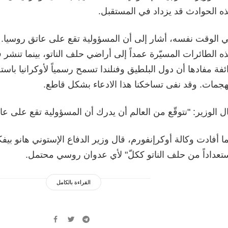
ه الحوادث قد يزداد في المستقبل.
 الوقت نفسه، أشار إلى أن المسؤولية تقع على عاتق روسيا. 
ه الطائرات المسيّرة عمداً إلى أراضي حلف الناتو، بينما تنشر
ئفة مفادها أن دول البلطيق وفنلندا تسمح رسمياً لأوكرانيا باست
هجمات. وقد نفى تساخكنا هذا الادعاء بشكل قاطع.
ل الوزير: "نتوقّع من العالم أن يدرك أن المسؤولية تقع على عا
ا أفادت وكالة أوكرإنفورم، قال وزير الدفاع الإستوني هانو بيفكو
تعداداً من حلف الناتو ككلّ" لأي عدوان روسي محتمل.
القراءة بالكامل