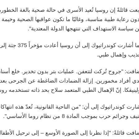
بعت قائلةً إن روسيا تُعيد الأسرى في حالة صحية بالغة الخطورة
ون رعاية طبية مناسبة، وغالبًا ما تكون عواقبها الصحية وخيمة ل
 سياسة الاستهداف التي تنتهجها الدولة المعتدية".
كما أشارت كوندراتيوك إل
ذيب وإهمال طبي.
افت: "جروح تُركت لتتعفن. عمليات بتر بدون تخدير. خلع أسنا
دي أفراد مخمورين. إزالة الضمادات الضاغطة عن الجرحى بعد 
لينيفكا. إنّ الإهمال الطبي المتعمد سلاح بحد ذاته تستخدمه روس
ارت كوندراتيوك إلى أن: "من الناحية القانونية، تُعدّ هذه انتها
ف وجرائم حرب بموجب المادة 8 من نظام روما الأساسي".
افت قائلةً: "إذا نظرنا إلى الصورة الأوسع – إلى ترحيل الأطفال