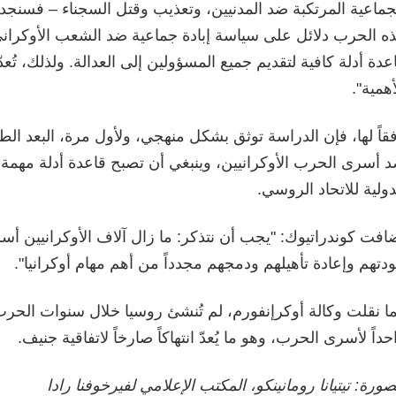
جماعية المرتكبة ضد المدنيين، وتعذيب وقتل السجناء – فسنج
ه الحرب دلائل على سياسة إبادة جماعية ضد الشعب الأوكراني
عدة أدلة كافية لتقديم جميع المسؤولين إلى العدالة. ولذلك، تُعد
أهمية".
قاً لها، فإن الدراسة توثق بشكل منهجي، ولأول مرة، البعد الط
 أسرى الحرب الأوكرانيين، وينبغي أن تصبح قاعدة أدلة مهمة لل
دولية للاتحاد الروسي.
افت كوندراتيوك: "يجب أن نتذكر: ما زال آلاف الأوكرانيين أس
دتهم وإعادة تأهيلهم ودمجهم مجدداً من أهم مهام أوكرانيا".
ا نقلت وكالة أوكرإنفورم، لم تُنشئ روسيا خلال سنوات الحرب
حداً لأسرى الحرب، وهو ما يُعدّ انتهاكاً صارخاً لاتفاقية جنيف.
صورة: تيتيانا رومانينكو، المكتب الإعلامي لفيرخوفنا رادا