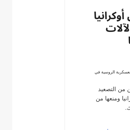
وكرانيا
آلات
 من التصعيد
نيا ومنعها من
.