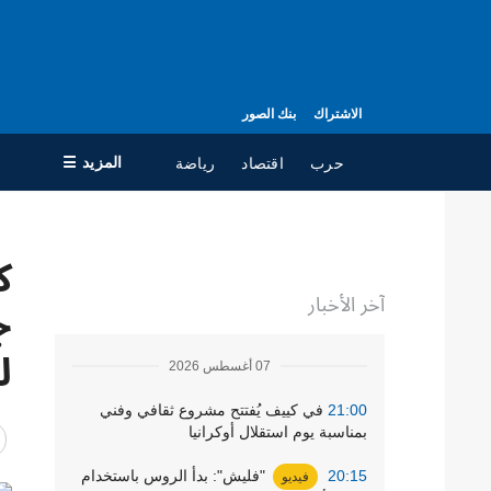
الاشتراك
بنك الصور
المزيد ☰
حرب
اقتصاد
رياضة
×
جميع الأقسام
ال
آخر الأخبار
حرب
مع
سياسة
جه
ل
07 أغسطس 2026
اقتصاد
سي
ال
تعافي أوكرانيا
21:00
في كييف يُفتتح مشروع ثقافي وفني
بمناسبة يوم استقلال أوكرانيا
مجتمع
20:15
"فليش": بدأ الروس باستخدام
فيديو
الدفاع