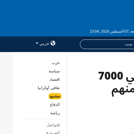
 2026 ,23:04
عربي
حرب
كوندراتيوك: تحتجز روسيا حوالي 7000
سياسة
خدمات
اقتصاد
الاشتراك
، ويتعرض 95% منهم
تعافي أوكرانيا
بنك الصور
مجتمع
الدفاع
رياضة
للتواصل
المزيد
»