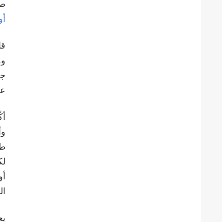
صر
أو
قا
وه
جا
عل
أك
وأ
طا
لك
أو
ال
يع