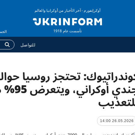
أوكرإنفورم - آخر الأخبار من أوكرانيا والعالم
تأسست عام 1918
الجمعة ,07 أغسطس
للتواصل
وكالة
المزيد
لومات عن الوكالة
التقارير
جندي أوكراني
ات الاتصال
مقابلات
لتعذيب
اسة الخصوصية وحماية
الصور
بيانات الشخصية
الفيديوهات
26.05.2026 14:00