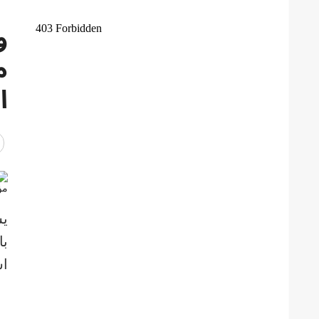
و
م
ا
يس
با
اس