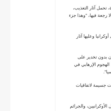
، تحمل آثار التعذيب،
ا رجعة فيها، "وهذا جزء
ى أن روسيا أعادت مؤخراً 375 جثة إلى أوكرانيا وعليها آثار
ن بدون تخدير على
الهجوم الإرهابي في
يا".
كات جسيمة لاتفاقيات
 الأوكرانيين، والجرائم