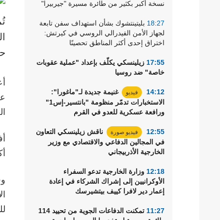
نسخة أكبر بكثير من طائرة مسيرة "جيربيرا"
رياضة
تُ
18:27
بليتينتشوك بشأن استهداف سفن تابعة
لجهاز الأمن الفيدرالي الروسي في كيرتش:
ال
اختراق إحدى أكثر المناطق تحصينًا
ح
17:55
زيلينسكي يكلّف بإعداد "عملية عقوبات
خاصة" ضد روسيا
أع
14:12
غنيمة جديدة لـ"ماغورا":
فيديو
عر
الاستخبارات تدمّر منظومة "بانتسير-إس1"
ال
ورافعة عسكرية للعدو في القرم
12:55
ناقش زيلينسكي التعاون
فيديو صورة
في المجالين الدفاعي والاقتصادي مع وزير
الخارجية الأذربيجاني
أكث
12:18
وزارة الخارجية تدعو السفراء
الأوكرانيين إلى إشراك الشركاء في إعادة
إعمار دير لافرا كييف بيتشيرسك
لل
11:27
تمكنت الدفاعات الجوية من تحييد 114