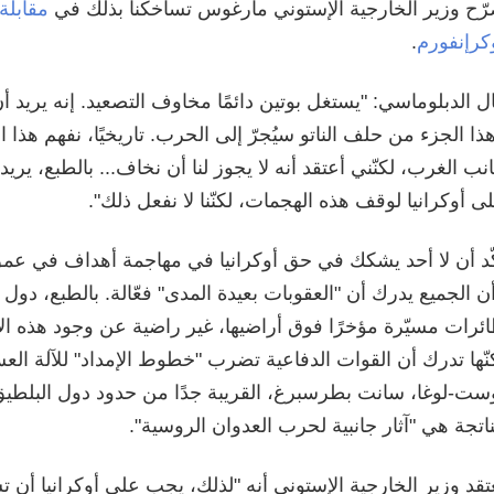
ّح وزير الخارجية الإستوني مارغوس تساخكنا بذلك في
مقابلة 
كرإنفورم
.
ل الدبلوماسي: "يستغل بوتين دائمًا مخاوف التصعيد. إنه يريد أ
ذا الجزء من حلف الناتو سيُجرّ إلى الحرب. تاريخيًا، نفهم هذ
نب الغرب، لكنّني أعتقد أنه لا يجوز لنا أن نخاف... بالطبع، يريد
ى أوكرانيا لوقف هذه الهجمات، لكنّنا لا نفعل ذلك".
ّد أن لا أحد يشكك في حق أوكرانيا في مهاجمة أهداف في عمق
ن الجميع يدرك أن "العقوبات بعيدة المدى" فعّالة. بالطبع، دول 
ئرات مسيّرة مؤخرًا فوق أراضيها، غير راضية عن وجود هذه ال
نّها تدرك أن القوات الدفاعية تضرب "خطوط الإمداد" للآلة ال
ست-لوغا، سانت بطرسبرغ، القريبة جدًا من حدود دول البلطيق
ناتجة هي "آثار جانبية لحرب العدوان الروسية".
تقد وزير الخارجية الإستوني أنه "لذلك، يجب على أوكرانيا أن تس