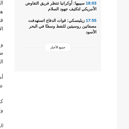
ال
18:03
سيبيها: أوكرانيا تنتظر فريق التفاوض
الأمريكي لتكثيف جهود السلام
هذ
قا
17:55
زيلينسكي: قوات الدفاع اتستهدفت
مصفاتين روسيتين للنفط وسفنًا في البحر
ال
الأسود
وف
جميع الأخبار
ضد
ال
أض
عو
كم
وا
ال