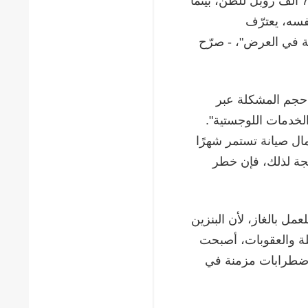
أسعار البورصة تواصل الارتفاع. فقد بلغ سعر بنزين AI-95 نحو 72 ألف روبل للطن، بينما
 10%. وفي الوقت نفسه، يعترّف
 في العرض"، - صرّح
 حجم المشكلة عبر
لخدمات اللوجستية".
ال صيانة تستمر شهرًا
يجة لذلك، فإن خطر
مل بالغاز، لأن البنزين
لة والعقوبات، أصبحت
ن اضطرابات مزمنة في