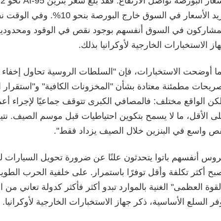
تزيد الأسعار في السوق خارج البورصة بنحو
مشاركون في السوق أنفسهم بوجود نقص في الوقود ومحدودية
از الاستخبارات الخارجية لأوكرانيا بذلك.
ا أوضحت الاستخبارات، فإن "السلطات الروسية تحاول إخفاء
ريحات مطمئنة معتادة بشأن "المخزونات الكافية" و"استقرار ا
كن الواقع مختلف: فالمصافي الكبرى تتوقف جماعيًا لإجراء أعم
ى الأقل، ما لا يسمح بتكوين احتياطيات قبل موسم الصيف. نت
ص واسع في البنزين خلال الصيف يزداد فقط".
روس أنفسهم باتوا يتحدثون علنًا عن ضرورة تحويل السيارات للع
بح أكثر تكلفة وأقل توفرًا باستمرار. على خلفية الحرب الطوي
لقوة العظمى" الغنية بالموارد تبدو أكثر فأكثر كدولة تعاني م
فر السلع الأساسية، ذكر جهاز الاستخبارات الخارجية لأوكرانيا.