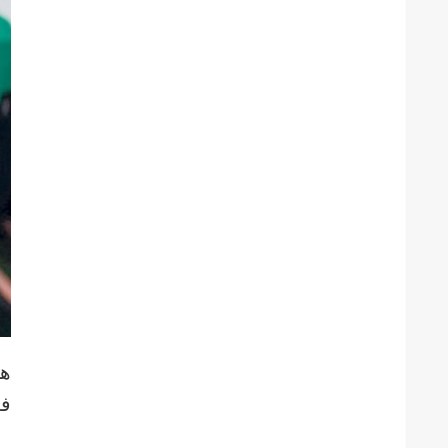
هن
في