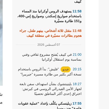
كييف
رياضة
11:58
يستهدف الروس أوكرانيا منذ المساء
باستخدام صواريخ إسكندر، وصواريخ إس-400،
و151 طائرة مسيّرة
11:48
مقتل ثلاثة أشخاص، بينهم طفل، جراء
هجوم بطائرات مسيّرة في منطقة كييف
07 أغسطس 2026
21:00
في كييف يُفتتح مشروع ثقافي وفني
بمناسبة يوم استقلال أوكرانيا
20:15
"فليش": بدأ الروس باستخدام
فيديو
نسخة أكبر بكثير من طائرة مسيرة "جيربيرا"
18:27
بليتينتشوك بشأن استهداف سفن تابعة
لجهاز الأمن الفيدرالي الروسي في كيرتش:
شن
اختراق إحدى أكثر المناطق تحصينًا
من
17:55
زيلينسكي يكلّف بإعداد "عملية عقوبات
خاصة" ضد روسيا