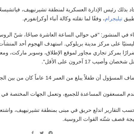
اد بذلك رئيس الإدارة العسكرية لمنطقة تشيرنيهيف، فياتشي
بيق
تيليجرام
، وفقًا لما نقلته وكالة أنباء أوكرإنفورم.
ء في المنشور: "في حوالي الساعة العاشرة صباحًا، شنّ الروس 
ليستيًا على مركز مدينة بريلوكي. استهدف الهجوم أحد المنشآت 
رارًا بمركز تجاري مجاور لموقع الإطلاق، وسوبر ماركت، ومع
ل شخصان وأصيب 17 آخرون على الأقل".
ف المسؤول أن طفلاً يبلغ من العمر 14 عاماً كان من بين الجرحى.
دم المسعفون المساعدة للجميع، وتعمل الجهات المختصة في م
سب التقارير اندلع حريق في مبنى بمنطقة تشيرنيهيف، واشتع
يجة قصف شنّته القوات الروسية.