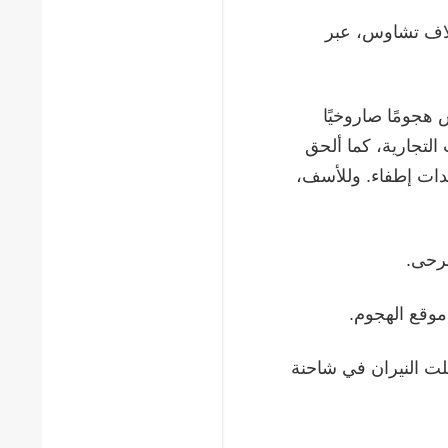
سلاف تشاوس، عبر
هجومًا صاروخيًا
التجارية، كما ألحق
دات إطفاء. وللأسف،
وقع الهجوم.
لت النيران في شاحنة