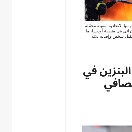
يا الاتحادية سفينة محمّلة
كراني في منطقة أوديسا، ما
تل شخص وإصابة ثلاثة
لبنزين في
صافي