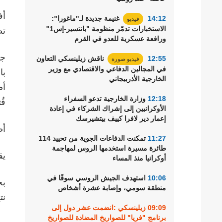
أف
14:12
غنيمة جديدة لـ"ماغورا":
فيديو
الاستخبارات تدمّر منظومة "بانتسير-إس1"
تط
ورافعة عسكرية للعدو في القرم
جا
12:55
ناقش زيلينسكي التعاون
فيديو صورة
في المجالين الدفاعي والاقتصادي مع وزير
با
الخارجية الأذربيجاني
أض
12:18
وزارة الخارجية تدعو السفراء
قُت
الأوكرانيين إلى إشراك الشركاء في إعادة
إعمار دير لافرا كييف بيتشيرسك
أضا
11:27
تمكنت الدفاعات الجوية من تحييد 114
طائرة مسيرة استخدمها الروس لمهاجمة
يق
أوكرانيا منذ المساء
10:06
استهدف الجيش الروسي سوقًا في
بح
منطقة سومي، وإصابة عشرة أشخاص
نت
09:09
زيلينسكي :انضمت عشر دول إلى
برنامج "فريا" للصواريخ المضادة للصواريخ