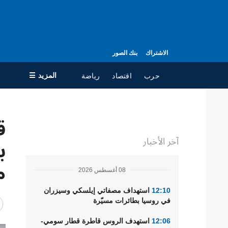
الاشتراك
بنك الصور
المزيد ☰
حرب
اقتصاد
رياضة
×
ق
جميع الأقسام
ال
آخر الأخبار
حرب
مع
ب
سياسة
جه
م
08 أغسطس 2026
اقتصاد
سي
ال
تعافي أوكرانيا
12:10
استهداف مصفاتي إيلسكي وسيزران
في روسيا بطائرات مسيّرة
مجتمع
12:06
استهدف الروس قاطرة قطار سومي-
الدفاع