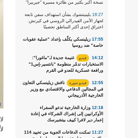
نسخة أكبر بكثير من طائرة مسيرة "جيربيرا"
رياضة
18:27
بليتينتشوك بشأن استهداف سفن تابعة
لجهاز الأمن الفيدرالي الروسي في كيرتش:
اختراق إحدى أكثر المناطق تحصينًا
17:55
زيلينسكي يكلّف بإعداد "عملية عقوبات
خاصة" ضد روسيا
14:12
غنيمة جديدة لـ"ماغورا":
فيديو
الاستخبارات تدمّر منظومة "بانتسير-إس1"
ورافعة عسكرية للعدو في القرم
12:55
ناقش زيلينسكي التعاون
فيديو صورة
في المجالين الدفاعي والاقتصادي مع وزير
الخارجية الأذربيجاني
12:18
وزارة الخارجية تدعو السفراء
الأوكرانيين إلى إشراك الشركاء في إعادة
لا
إعمار دير لافرا كييف بيتشيرسك
لأ
11:27
تمكنت الدفاعات الجوية من تحييد 114