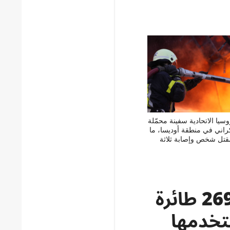
يا الاتحادية سفينة محمّلة
كراني في منطقة أوديسا، ما
تل شخص وإصابة ثلاثة
تمكن الدفاع الجوي من تحييد 269 طائرة
ائرة استخدمها