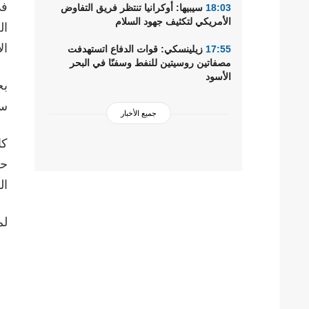
في
18:03
سيبيها: أوكرانيا تنتظر فريق التفاوض
الأمريكي لتكثيف جهود السلام
ال
ال
17:55
زيلينسكي: قوات الدفاع اتستهدفت
مصفاتين روسيتين للنفط وسفنًا في البحر
الأسود
سي
جميع الأخبار
ال
لم