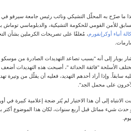
ا ما صرّح به المحلّل التشيكي ونائب رئيس جامعة سيرفو في 
سابق للأمن القومي للحكومة التشيكية، والدبلوماسي توماش ب
الة أنباء أوكرإنفورم
، مُعلقًا على تصريحات الكرملين بشأن الت
رمات.
ار بويار إلى أنه "بسبب تصاعد التهديدات الصادرة من موسكو
تلف الأسلحة "فائقة الحداثة "، أصبحت هذه التهديدات أضعف تأث
يه سابقاً. وإذا أراد أحدهم التهديد، فعليه أن يقلّل من وتيرة تهد
آخرون على محمل الجد".
ت الانتباه إلى أن هذا الاختبار لم يُثر ضجة إعلامية كبيرة في أو
 حدث شيء مماثل قبل أربع سنوات، لكان هذا الموضوع أكثر بروز
يوم.