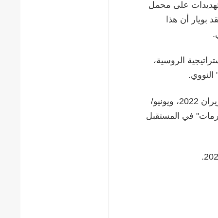
تهديدات على محمل
د بويار أن هذا
.
ية الاستراتيجية الروسية،
النووي.
كان الكرملين قد أعلن في ديسمبر/كانون الأول 2021، ويونيو/حزيران 2022، ويونيو/
"سارمات" في المستقبل