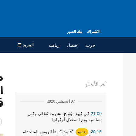
الاشتراك
بنك الصور
المزيد ☰
حرب
اقتصاد
رياضة
×
م
جميع الأقسام
ال
آخر الأخبار
حرب
مع
ا
سياسة
جه
ف
07 أغسطس 2026
اقتصاد
سي
ال
تعافي أوكرانيا
21:00
في كييف يُفتتح مشروع ثقافي وفني
بمناسبة يوم استقلال أوكرانيا
مجتمع
20:15
"فليش": بدأ الروس باستخدام
فيديو
الدفاع