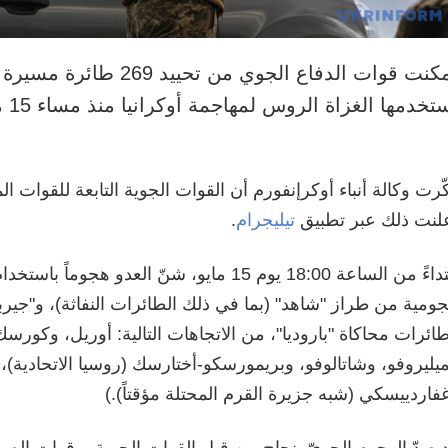
تخدمها الغزاة الروس لمهاجمة أوكرانيا منذ مساء 15 مايو/أيار.
ّرت وكالة أنباء أوكرإنفورم أن القوات الجوية التابعة للقوات ال
لنت ذلك عبر تطبيق
تيليجرام
.
ومية من طراز "شاهد" (بما في ذلك الطائرات النفاثة)، و"جيربي
ائرات محاكاة "باروديا"، من الاتجاهات التالية: أوريل، وكورس
يليروفو، وشاتالوفو، وبريمورسكو-أختارسك (روسيا الاتحادية)، 
فاردييسكي (شبه جزيرة القرم المحتلة مؤقتاً).)
 صدّ الهجوم الجويّ بنجاح من قبل القوات الجوية، وقوات الصو