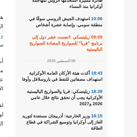
طائرة مسيرة استخدمها الروس لمهاجمة
أوكرانيا منذ المساء
هذ
10:06
استهدف الجيش الروسي سوقًا في
منطقة سومي، وإصابة عشرة أشخاص
ال
وك
09:09
زيلينسكي :انضمت عشر دول إلى
برنامج "فريا" للصواريخ المضادة للصواريخ
سا
الباليستية
أش
06 أغسطس 2026
مخ
18:43
أكدت هيئة الأركان العامة الأوكرانية
عل
استهداف مصفاتين للنفط في ياروسلافل وأوفا
ال
18:29
زيلينسكي: فريا والصواريخ الباليستية
الأوكرانية يجب أن تحقق نتائج خلال عامي
2026 و2027
لف
لو
18:15
وزير الخارجية: أذربيجان مستعدة لتوريد
الغاز إلى أوكرانيا وتوسيع الشراكة في قطاع
ال
الطاقة