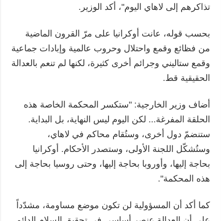
تذاكرهم إلى لاهاي اليوم"، أكد الوزير.
بحسب قوله، عانت أوكرانيا على مرّ القرون الماضية
من فظائع وقمع واحتلال وحروب عالمية وإبادات جماعية
وقمع ستاليني وجرائم أخرى كثيرة، لكنها لم تنعم بالعدالة
الحقيقية قط.
أضاف وزير الخارجية: "ستكسر المحكمة الخاصة هذه
الحلقة المفرغة... لكن اليوم ليس النهاية، بل البداية.
ستنضمّ دول أخرى، وستُقام محاكم في لاهاي،
وستُشكّل اللجنة الأولى، وستصدر الأحكام. أوكرانيا
بحاجة إليها، وأوروبا بحاجة إليها، وحتى روسيا بحاجة إلى
هذه المحكمة".
كما أكد أن المسؤولية لن تكون موضع مساومة، مشدّداً
على أن العدالة عنصر أساسي في تحقيق السلام الدائم.