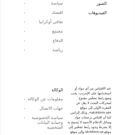
سياسة
الصور
اقتصاد
الفيديوهات
تعافي أوكرانيا
مجتمع
الدفاع
رياضة
عند الاقتباس من أي مواد أو
الوكالة
استخدامها على الإنترنت، يجب
وضع رابط تشعّبي مفتوح
معلومات عن الوكالة
لمحركات البحث لا يقل عن
الفقرة الأولى إلى موقع
جهات الاتصال
«ukrinform.ua»، وذلك إلزامي.
سياسة الخصوصية
كما أن اقتباس ترجمات مواد
وحماية البيانات
وسائل الإعلام الأجنبية لا يُسمح به
الشخصية
إلا بشرط وجود رابط تشعّبي إلى
موقع ukrinform.ua وإلى موقع