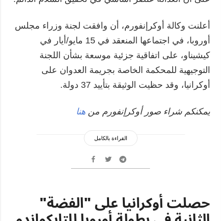
أعلنت وكالة أوكرإنفورم، أن وافقت لجنة وزراء مجلس
أوروبا، في اجتماعها المنعقد في 15 مايو/أيار في
كيشيناو، على اتفاقية جزئية موسعة بشأن اللجنة
التوجيهية للمحكمة الخاصة بجريمة العدوان على
أوكرانيا، وقد حظيت الوثيقة بتأييد 37 دولة.
يمكنكم شراء صور أوكرإنفورم من
هنا
القراءة بالكامل
حصلت أوكرانيا على "الفضة"
الثانية في بطولة أوروبا للتايكواندو