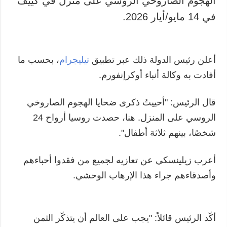
الهجوم الصاروخي الروسي على منزل في كييف
في 14 مايو/أيار 2026.
المزيد
خدمات
التقارير
الاشتراك
مقابلات
بنك الصور
أعلن رئيس الدولة ذلك عبر تطبيق
تيليجرام
، بحسب ما
الصور
أفادت به وكالة أنباء أوكرإنفورم.
الفيديوهات
قال الرئيس: "أحييتُ ذكرى ضحايا الهجوم الصاروخي
الروسي على المنزل. هنا، حصدت روسيا أرواح 24
شخصًا، بينهم ثلاثة أطفال".
أعرب زيلينسكي عن تعازيه لجميع من فقدوا أحباءهم
وأصدقاءهم جراء هذا الإرهاب الوحشي.
أكّد الرئيس قائلاً: "يجب على العالم أن يتذكّر الثمن