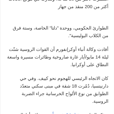
أكثر من 200 منقذ من جهاز
الطوارئ الحكومي، ووحدة "دلتا" الخاصة، وستة فرق
من الكلاب البوليسية".
أفادت وكالة أنباء أوكرإنفورم أن القوات الروسية شنّت
ليلة 14 مايو/أيار غارة صاروخية وطائرات مسيرة واسعة
النطاق على أوكرانيا.
كان الاتجاه الرئيسي للهجوم نحو كييف. وفي حي
دارنيتسيا، دُمّرت 18 شقة في مبنى سكني متعدّد
الطوابق من نوع الألواح الخرسانية جراء الضربة
الروسية.