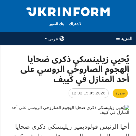
الاشتراك
بنك الصور
المزيد ☰
عربي
×
يُحيي زيلينسكي ذكرى ضحايا
الهجوم الصاروخي الروسي على
جميع الأقسام
الوكالة
أحد المنازل في كييف
حرب
معلومات عن
الوكالة
سياسة
جهات الاتصال
صورة
15.05.2026 12:32
اقتصاد
سياسة الخصوصية
تعافي أوكرانيا
وحماية البيانات
مجتمع
الشخصية
الدفاع
أحيا الرئيس فولوديمير زيلينسكي ذكرى ضحايا
رياضة