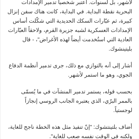
لأشهر، بل لسنوات. أعتبر شخصياً تدمير الإمدادات
البحرية نقطة البداية. في البداية، كانت هناك سفن إنزال
كبيرة، ثم عبّارات السكك الحديدية التي شكّلت أساس
الإمدادات العسكرية لشبه جزيرة القرم، ولاحقاً العبّارات
العادية التي استُخدمت أيضاً لهذه الأغراض"، - قال
بليتينشوك.
أشار إلى أنه بالتوازي مع ذلك، جرى تدمير أنظمة الدفاع
الجوي، وهو ما استمر لأشهر.
بحسب قوله، يستمر تدمير المنشآت في ما يُسمّى
بالممر البرّي، الذي يعتبره الجانب الروسي إنجازاً
لوجستياً.
أضاف بلتينتشوك: "إنّ تنفيذ مثل هذه الخطة ناجح للغاية،
ولكنه في الوقت نفسه صعب للغاية".