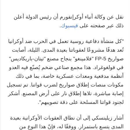
نقل عن وكالة أنباء أوكرإنفورم أن رئيس الدولة أعلن
ذلك عبر صفحته على
فيسبوك
.
"كل منشأة دفاعية روسية تعمل في الحرب ضد أوكرانيا
تُعد هدفًا مشروعًا لعقوباتنا بعيدة المدى. الليلة، أصابت
صواريخ FP-5 "فلامينغو" بنجاح مصنع "تيتان-باريكاديس"
في فولغوغراد. هذا مجمع صناعي ضخم يُصنّع فيه العدو
أنظمة مدفعية ومعدات عسكرية خاصة، بما في ذلك
مكونات منصات إطلاق صواريخ لضرب قواتنا. تم تسجيل
إصابة مباشرة، تلاها إطلاق نار على أرض المصنع. أشكر
لجنود قواتنا المسلحة على دقة تصويبهم".
أشار زيلينسكي إلى أن نطاق العقوبات الأوكرانية بعيدة
المدى يتسع باستمرار. ووفقًا له، فإنّ هذا النوع من