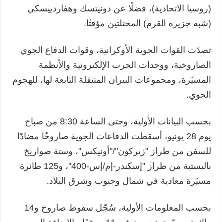
(روسيا الاتحادية)، فضلًا عن دونيتسك وهفاردييسكي
(شبه جزيرة القرم) المحتلتين مؤقتًا.
تصدّت القوات الجوية الأوكرانية، وقوات الدفاع الجوي
الصاروخية، ووحدات الحرب الإلكترونية والأنظمة
المسيّرة، ومجموعات النيران المتنقلة التابعة لها، للهجوم
الجوي.
بحسب البيانات الأولية، وحتى الساعة 8:30 من صباح
يوم 28 يونيو، أسقطت الدفاعات الجوية صاروخًا مضادًا
للسفن من طراز "زيركون"/"أونيكس"، وستة صواريخ
باليستية من طراز "إسكندر-إم/إس-400"، و125 طائرة
مسيّرة معادية في شمال وجنوب وشرق البلاد.
بحسب المعلومات الأولية، سُجّل سقوط صاروخ و14