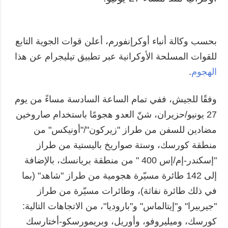
بحسب وكالة أنباء أوكرإنفورم، أعلن قوات الجوية التابع
للقوات المسلحة الأوكرانية عبر تطبيق تيليجرام عن هذا
الهجوم
.
وفقًا للجيش، ففي تمام الساعة السادسة مساءً من يوم
27 يونيو/حزيران، شنّ العدو هجومًا باستخدام صاروخين
مضادين للسفن من طراز "زيركون"/"أونيكس" من
منطقة كورسك، وستة صواريخ باليستية من طراز
"إسكندر-إم/إس 400 " من منطقة بريانسك، بالإضافة
إلى 142 طائرة مسيّرة هجومية من طراز "شاهد" (بما
في ذلك طائرة نفاثة)، وطائرات مسيّرة من طراز
"جيربيرا" و"إيتالماس" و"باروديا"، من الاتجاهات التالية:
كورسك، وميليروفو، وأوريل، وبريمورسكو-أختارسك