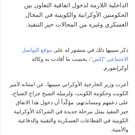
الداخلية اللازمة لدخول اتفاقية التعاون بين
المزيد
خدمات
الحكومتين الأوكرانية والكويتية في المجال
التقارير
الاشتراك
العسكري وغيره من المجالات حيز التنفيذ.
مقابلات
بنك الصور
الصور
الفيديوهات
ذكر سيبيها ذلك في منشور له على
موقع التواصل
الاجتماعي "إكس"
، بحسب ما أفادت به وكالة
أوكرإنفورم.
أعرب وزير الخارجية الأوكراني سيبيها، عن امتنانه لأمير
الكويت وحكومة الكويت، ولزميله الشيخ جراح الصباح،
على دعمهم ومساندتهم، مؤكّداً أن دخول هذا الاتفاق
حيز التنفيذ يمثل مرحلة جديدة في الشراكة الأوكرانية
الكويتية في القطاعات العسكرية والتقنية والدفاعية
والأمنية.