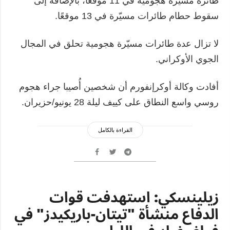
طائرة مسيّرة هجومية في 11 موقعًا، بالإضافة إلى
سقوط حطام طائرات مسيّرة في 13 موقعًا.
لا تزال عدة طائرات مسيّرة هجومية تحلق في المجال
الجوي الأوكراني.
أفادت وكالة أوكرإنفورم أن شخصين أُصيبا جراء هجوم
روسي واسع النطاق على كييف ليلة 28 يونيو/حزيران.
القراءة بالكامل
زيلينسكي: استهدفت قوات
الدفاع منشأة "تيتان-باريكيدز" في