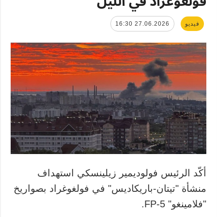
فولغوغراد في الليل
فيديو
27.06.2026 16:30
أكّد الرئيس فولوديمير زيلينسكي استهداف
منشأة "تيتان-باريكاديس" في فولغوغراد بصواريخ
"فلامينغو" FP-5.