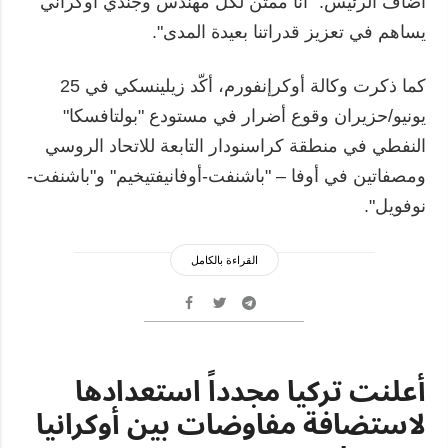
أضاف الرئيس: "أنا ممتن لكل مهندس وجندي أوكراني
يساهم في تعزيز قدراتنا بعيدة المدى".
كما ذكرت وكالة أوكرإنفورم، أكّد زيلينسكي في 25
يونيو/حزيران وقوع أضرار في مستودع "بولتافسكا"
النفطي في منطقة كراسنودار التابعة للاتحاد الروسي
ومصفاتين في أوفا – "باشنفت-أوفانيفتيخيم" و"باشنفت-
نوفويل".
القراءة بالكامل
أعلنت تركيا مجدداً استعدادها
لاستضافة مفاوضات بين أوكرانيا