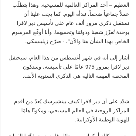
العظيم – أحد المراكز العالمية للمسيحية. وهذا يتطلّب
عملاً جماعياً ضخماً، نبدأه اليوم. كما يجب علينا أن
نستقبل ذكرى مرور ألف عام على تأسيس دير لافرا
بوحدة تُعزّز شعبنا ودولتنا وتحميهما. وأنا أوقّع المرسوم
الخاص بهذا الشأن هنا والآن"، - صرّح زيلينسكي.
أشار إلى أنه في شهر أغسطس من هذا العام، سيحتفل
دير لافرا بمرور 975 عامًا على تأسيسه، وستكون
المحطة المهمة التالية هي الذكرى السنوية الألف.
شدّد على أن دير لافرا كييف-بيتشيرسك يُعدّ من أقدم
المراكز الروحية في العالم المسيحي، ومكونًا هامًا
للهوية الوطنية الأوكرانية.
بحسب وكالة أوكرإنفورم، خلال غارة جوية شنّتها القوات