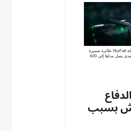
طوّرت شركة SkyFall طائرة مسيرة
متوسطة المدى يصل مداها إلى 600
لدفاع
تش بسبب