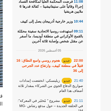
11:08
فرضت المحكمة العليا لمكافحة الفساد
رياضة
إجراءً وقائياً على ستيفانيشينا – كفالة قدرها 6
ملايين هريفنيا
10:44
وزير خارجية أذربيجان يصل إلى كييف
09:11
استهدفت روسيا الاتحادية سفينة محمّلة
بالقمح الأوكراني في منطقة أوديسا، ما أسفر
عن مقتل شخص وإصابة ثلاثة آخرين
05 أغسطس 2026
22:00
هجوم روسي واسع النطاق: 16
فيديو
قتيلاً في منطقة كييف، وارتفاع عدد الجرحى
إلى 36
21:40
زيلينسكي: انخفضت إمدادات
فيديو
صواريخ الدفاع الجوي من الشركاء بمقدار ثلاثة
أضعاف هذا العام
قر
21:11
مشروع " مُختَبَر في المعركة":
فيديو
في الحلقة الجديدة – حول مدفع رشاش MG-
1M