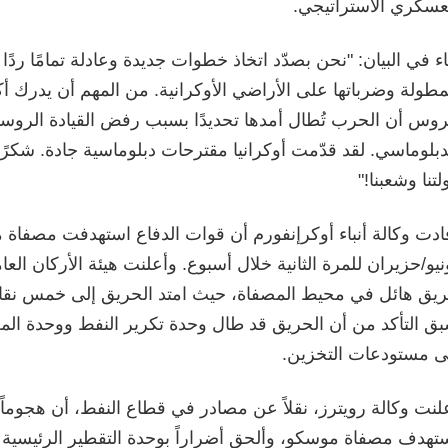
عسكري الاستراتيجي.
ء في البيان: "نحن بصدّد اتخاذ خطوات جديدة وعادلة تمامًا ردً
مطولة وضرباتها على الأراضي الأوكرانية. من المهم أن يدرك 
روس أن الحرب تُطال أمدها تحديدًا بسبب رفض القيادة الروسي
دبلوماسي. لقد قدّمت أوكرانيا مقترحات دبلوماسية جادة. شكرً
لتنا وشعبنا!"
نيو/حزيران للمرة الثانية خلال أسبوع. وأعلنت هيئة الأركان ا
يق هائل في محيط المصفاة، حيث امتد الحريق إلى خمس نقاط
ق التأكد من أن الحريق قد طال وحدة تكرير النفط ووحدة المعال
ى مستودعات التخزين.
لنت وكالة رويترز، نقلاً عن مصادر في قطاع النفط، أن هجوماً 
تهدف مصفاة موسكو، وألحق أضراراً بوحدة التقطير الرئيسية ال