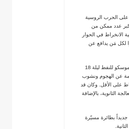
ا على الحرب الروسية
أكبر عدد ممكن من
ة الانخراط في الحوار
ا لكل مَن يدافع عن
أفادت وكالة أنباء أوكرإنفورم أن قوات الدفاع استهدفت مصفاة موسكو للنفط ليلة 18
لعامة عن الهجوم ونشوب
 على الأقل. وكان قد
جة الثانوية، بالإضافة
جديداً بطائرة مسيّرة
ثانية.