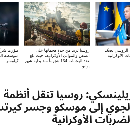
الروسي يصعّد
روسيا تزيد من حدة هجماتها على
ت الأوكرانية
السفن والموانئ الأوكرانية، حيث بلغ
عدد الهجمات 134 هجوماً منذ بداية شهر
كيلومتر
يوليو
يلينسكي: روسيا تنقل أنظمة ا
لجوي إلى موسكو وجسر كير
لضربات الأوكرانية