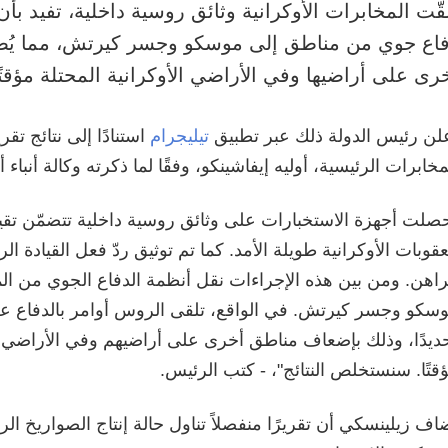
قّت المخابرات الأوكرانية وثائق روسية داخلية، تفيد بأ
اع جوي من مناطق إلى موسكو وجسر كيرتش، مما يُ
رى على أراضيها وفي الأراضي الأوكرانية المحتلة مؤقتًا
لن رئيس الدولة ذلك عبر تطبيق
تيليجرام
استنادًا إلى نتائج تق
مخابرات الرئيسية، أوليه إيفاشينكو، وفقًا لما ذكرته وكالة أنباء 
صلت أجهزة الاستخبارات على وثائق روسية داخلية تتضمّن تقييمً
عقوبات الأوكرانية طويلة الأمد. كما تم توثيق ردّ فعل القيادة 
راهن. ومن بين هذه الإجراءات نقل أنظمة الدفاع الجوي من ال
سكو وجسر كيرتش. في الواقع، تلقى الروس أوامر بالدفاع ع
ديدًا، وذلك بإضعاف مناطق أخرى على أراضيهم وفي الأراضي ال
قتًا. سنستخلص النتائج"، - كتب الرئيس.
اف زيلينسكي أن تقريرًا منفصلاً تناول حالة إنتاج الصواريخ ال