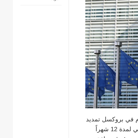
يوم في بروكسل تمديد
القيود الاقتصادية القطاعية المفروضة على الاتحاد الروسي لمدة 12 شهراً