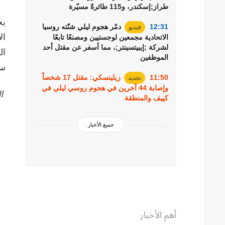
طراز;إسكندر، و115 طائرةً مسيّرة
بح
12:31
دمّر هجوم ليلي شنّته روسيا
فيديو
الاتحادية مجمعين لوجستيين ومصنعًا تابعًا
لشركة ;إيبيتسينتر;، مما أسفر عن مقتل أحد
الموظفين
سي
11:50
زيلينسكي: مقتل 17 شخصاً
تجديد
وإصابة 44 آخرين في هجوم روسي ليلي في
الص
كييف والمنطقة
جميع الأخبار
أهم الأخبار