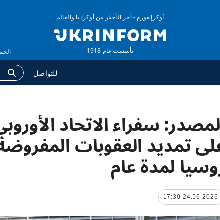
أوكرإنفورم - آخر الأخبار من أوكرانيا والعالم
تأسست عام 1918
الخميس ,06 أغس
للتواصل
لمصدر: سفراء الاتحاد الأوروب
وكالة
المزيد
لومات عن الوكالة
التقارير
لى تمديد العقوبات المفروضة
ات الاتصال
مقابلات
وسيا لمدة عام
اسة الخصوصية وحماية
الصور
بيانات الشخصية
الفيديوهات
24.06.2026 17:30