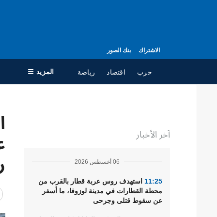
الاشتراك
بنك الصور
المزيد ☰
حرب
اقتصاد
رياضة
×
ا
جميع الأقسام
ال
آخر الأخبار
حرب
مع
ع
سياسة
جه
ر
06 أغسطس 2026
اقتصاد
سي
ال
تعافي أوكرانيا
11:25
استهدف روس عربة قطار بالقرب من
محطة القطارات في مدينة لوزوفا، ما أسفر
مجتمع
عن سقوط قتلى وجرحى
الدفاع