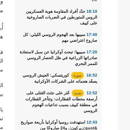
مج
18:10
حدّد أفراد المقاومة هوية العسكريين
الروس المتورطين في الضربات الصاروخية
على كييف
أُ
17:40
سيبيها بعد الهجوم الروسي الليلي: كل
هو
صاروخ اعتراضي مهم
17:20
سيبيها: تبحث أوكرانيا عن سبل لاستعادة
صادراتها الزراعية في ظل الحصار الروسي
ال
للممر البحري
مم
16:52
كوريتسكي: الجيش الروسي
صورة
يصعّد هجماته على الشركات الأوكرانية
12:52
عُثر على جثث القتلى على
تجديد
بر
أرصفة محطات القطارات: وتتأخر القطارات
في منطقة كييف بسبب تداعيات الهجوم
با
الروسي
12:43
استهدفت روسيا أوكرانيا بأربعة صواريخ
مم
&quot;زيركون;، و24 صاروخًا من