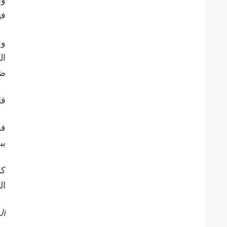
فه
وف
ال
ضر
قا
في
بب
كم
ال
ال