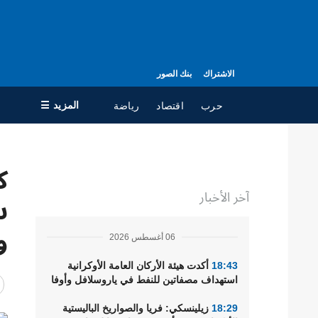
الاشتراك
بنك الصور
المزيد ☰
حرب
اقتصاد
رياضة
×
جميع الأقسام
ال
آخر الأخبار
حرب
مع
س
سياسة
جه
و
06 أغسطس 2026
اقتصاد
سي
ال
تعافي أوكرانيا
18:43
أكدت هيئة الأركان العامة الأوكرانية
استهداف مصفاتين للنفط في ياروسلافل وأوفا
مجتمع
18:29
زيلينسكي: فريا والصواريخ الباليستية
الدفاع