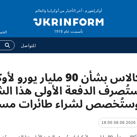
أوكرإنفورم - آخر الأخبار من أوكرانيا والعالم
تأسست عام 1918
الخميس ,06 أغس
للتواصل
كالاس بشأن 90 مليار يورو ل
وكالة
المزيد
لومات عن الوكالة
التقارير
تُصرف الدفعة الأولى هذا ال
ات الاتصال
مقابلات
ستُخصص لشراء طائرات مسي
اسة الخصوصية وحماية
الصور
بيانات الشخصية
الفيديوهات
08.06.2026 18:00