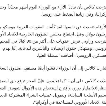
ّحت كالاس بأن تبادل الآراء مع الوزراء اليوم أظهر مجدّداً وحد
كرانيا، وفي زيادة الضغط على روسيا.
يليون دولار. وقبل اجتماع مجلس الشؤون الخارجية للاتحاد الأو
اقترحت وزارتي فرض عقوبات على أك
روسي، ومنتهكي حقوق الإنسان، والناشرين للدعاية. إنّنا نهدم، ل
عسكري الروسي"، أضافت الممثلة العليا.
ارت كالاس إلى أن الوزراء ناقشوا أيضًا مستقبل صندوق السلام
ّدت كالاس على أن : "كما تعلمون، فإنّ المجر ترفع حق النق
لحظر 6.6 مليار يورو، وأقترح استخدام هذه الأموال لتعويض 
ليم الأسلحة السابقة، ولتمويل عمليات الشراء المشتركة الجد
ثة الاتحاد الأوروبي للمساعدة في أوكرانيا".