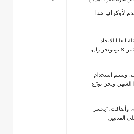
 5.9 مليار يورو مُقدم لأوكرانيا هذا
 العليا للاتحاد
الأوروبي للشؤون الخارجية والسياسة الأمنية، كايا كالاس، يوم الاثنين 8 يونيو/حزيران،
ار يورو جاهز للصرف، وسيتم استخدام
سيّرة هذا الشهر. ونحن نوزّع
ة. وأضافت: "يخسر
لى المدنيين