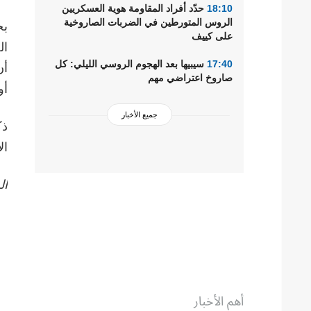
18:10
حدّد أفراد المقاومة هوية العسكريين
الروس المتورطين في الضربات الصاروخية
بح
على كييف
ال
17:40
سيبيها بعد الهجوم الروسي الليلي: كل
أن
صاروخ اعتراضي مهم
أو
جميع الأخبار
ذك
ال
ال
أهم الأخبار