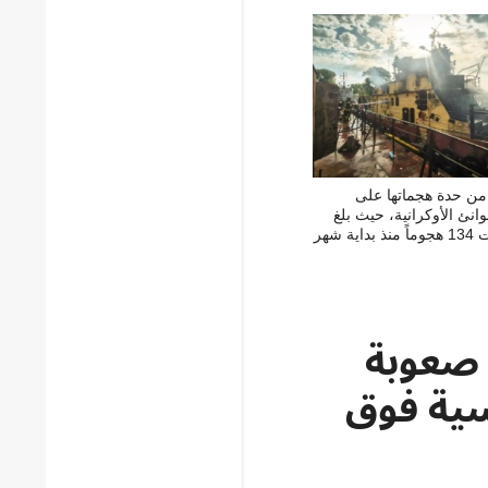
 من حدة هجماتها على
انئ الأوكرانية، حيث بلغ
عدد الهجمات 134 هجوماً منذ بداية شهر
صعوبة
سية فوق