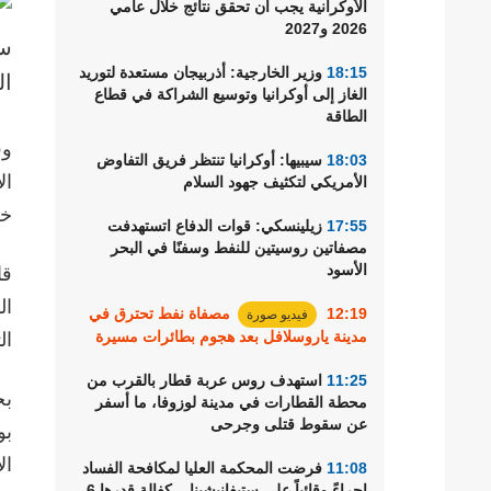
الأوكرانية يجب أن تحقق نتائج خلال عامي
رياضة
2026 و2027
18:15
وزير الخارجية: أذربيجان مستعدة لتوريد
ال
الغاز إلى أوكرانيا وتوسيع الشراكة في قطاع
الطاقة
وف
18:03
سيبيها: أوكرانيا تنتظر فريق التفاوض
الأمريكي لتكثيف جهود السلام
خل
17:55
زيلينسكي: قوات الدفاع اتستهدفت
مصفاتين روسيتين للنفط وسفنًا في البحر
الأسود
12:19
مصفاة نفط تحترق في
فيديو صورة
مدينة ياروسلافل بعد هجوم بطائرات مسيرة
ال
11:25
استهدف روس عربة قطار بالقرب من
بح
محطة القطارات في مدينة لوزوفا، ما أسفر
عن سقوط قتلى وجرحى
بو
ال
11:08
فرضت المحكمة العليا لمكافحة الفساد
إجراءً وقائياً على ستيفانيشينا – كفالة قدرها 6