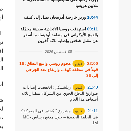
ملايين هريفنيا
صر
أو
10:44
وزير خارجية أذربيجان يصل إلى كييف
09:11
استهدفت روسيا الاتحادية سفينة محمّلة
بالقمح الأوكراني في منطقة أوديسا، ما أسفر
عن مقتل شخص وإصابة ثلاثة آخرين
تر
05 أغسطس 2026
ال
22:00
هجوم روسي واسع النطاق: 16
فيديو
ال
قتيلاً في منطقة كييف، وارتفاع عدد الجرحى
إلى 36
أش
21:40
زيلينسكي: انخفضت إمدادات
فيديو
صواريخ الدفاع الجوي من الشركاء بمقدار ثلاثة
أضعاف هذا العام
شد
21:11
مشروع " مُختَبَر في المعركة":
فيديو
في الحلقة الجديدة – حول مدفع رشاش MG-
تس
1M
بع