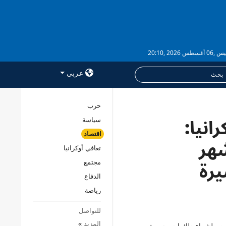
طس 2026 ,20:10
عربي
حرب
أوكرانيا:
سياسة
خدمات
اقتصاد
الاشتراك
شهر
تعافي أوكرانيا
بنك الصور
رة
مجتمع
الدفاع
رياضة
للتواصل
المزيد
»