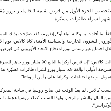
سيُخصص الجزء الأول من قرض بقيمة
شهر لشراء طائرات مسيّرة.
قاً لما أفادت به وكالة أنباء أوكرإنفورم، فقد صرّحت بذلك الممثلة
ال اجتماع غير رسمي لوزراء دفاع الاتحاد الأوروبي في قبرص.
قالت كالاس: "إن قرض أوكرانيا البالغ 90 ملي
الشريحة الأولى البالغة 5.9 مليار يورو لشراء طائرات مُ
تمويل، ونضع احتياجات أوكرانيا على رأس أولوياتنا".
سب كالاس، لم يعدّ الوقت في صالح روسيا في ساحة المعرك
تين المال والبشر والزخم، ولهذا السبب تُصعّد روسيا هجماتها ع
أوكرانيين".