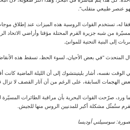
و عنصر طبيعي متقلب".
قا له، تستخدم القوات الروسية هذه الميزات عند إطلاق موجا
مسيّرة من شبه جزيرة القرم المحتلة مؤقتا وأراضي الاتحاد الر
بات إلى البنية التحتية للموانئ.
ل المتحدث "في بعض الأحيان، لسوء الحظ، تسقط هذه الأنقاض 
 الوقت نفسه، أشار بليتينتشوك إلى أن الليلة الماضية كانت أقل
عض الهجمات السابقة، على الرغم من أن آثار القصف لا تزال ق
ا ورد، صرّحت القوات البحرية بأن مراقبة الطائرات المسيّرة
قرم ستُمثّل مشكلة أكبر للمدنيين الروس منها للجيش.
صورة: سوسبيلني أوديسا