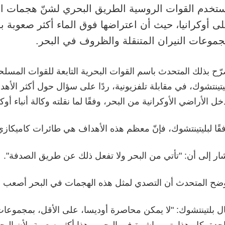
تخدم القوات الروسية الطريق البحري لشنّ هجمات ال
ى أوكرانيا، حيث أن اعتراضها فوق الماء أكثر صعوب
موعات النيران المتنقلة والظروف في البحر.
ّح بذلك المتحدث باسم القوات البحرية التابعة للقوات المسلحة 
يتينتشوك، في مقابلة تلفزيونية، ردًا على سؤال حول أكثر الأهدا
خل الأراضي الأوكرانية من البحر، وفقًا لما نقلته وكالة أنباء أوك
قًا لبليتينتشوك، فإنّ معظم هذه الأهداف هي طائرات كاميكازي
ار إلى أن: "تأتي من البحر ولا تفعل ذلك عن طريق الصدفة".
ضح المتحدث أن التصدي لمثل هذه الهجمات في البحر أصعب منه
ل بلتينتشوك: "لا يمكن محاصرة أوديسا، على الأقل، بمجموعات
حدة. كل هذا يتم مباشرة في البحر، وهذا أكثر صعوبة، لأن البحر