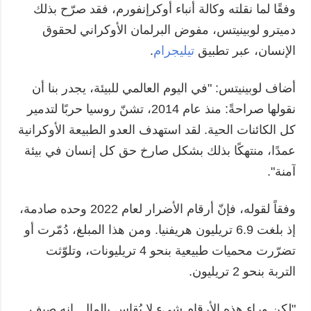
وفقًا لما نقلته وكالة أنباء أوكرإنفورم، فقد صرّح بذلك
المزيد
خدمات
دميترو لوبينيتس، مفوض البرلمان الأوكراني لحقوق
التقارير
الاشتراك
الإنسان، عبر تطبيق
تيليجرام
.
مقابلات
بنك الصور
أضاف لوبينيتس: "في اليوم العالمي للبيئة، يجدر بنا أن
الصور
نقولها صراحةً: منذ عام 2014، تشنّ روسيا حربًا لتدمير
الفيديوهات
كل الكائنات الحية. لقد استهدف العدو الطبيعة الأوكرانية
عمدًا، منتهكًا بذلك بشكل صارخ حق كل إنسان في بيئة
آمنة".
وفقاً لقوله، فإنّ أرقام الأضرار لعام 2022 وحده صادمة،
إذ بلغت 6.9 تريليون هريفنيا. ومن هذا المبلغ، دُمّرت أو
تضرّرت محميات طبيعية بنحو 4 تريليونات، وتلوّثت
التربة بنحو 2 تريليون.
"لكن وراء هذه الأرقام شيء لا يُقاس بالمال. إنه صيف