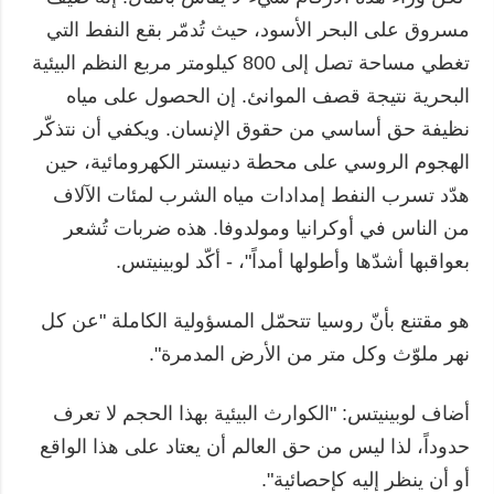
مسروق على البحر الأسود، حيث تُدمّر بقع النفط التي
تغطي مساحة تصل إلى 800 كيلومتر مربع النظم البيئية
البحرية نتيجة قصف الموانئ. إن الحصول على مياه
نظيفة حق أساسي من حقوق الإنسان. ويكفي أن نتذكّر
الهجوم الروسي على محطة دنيستر الكهرومائية، حين
هدّد تسرب النفط إمدادات مياه الشرب لمئات الآلاف
من الناس في أوكرانيا ومولدوفا. هذه ضربات تُشعر
بعواقبها أشدّها وأطولها أمداً"، - أكّد لوبينيتس.
هو مقتنع بأنّ روسيا تتحمّل المسؤولية الكاملة "عن كل
نهر ملوّث وكل متر من الأرض المدمرة".
أضاف لوبينيتس: "الكوارث البيئية بهذا الحجم لا تعرف
حدوداً، لذا ليس من حق العالم أن يعتاد على هذا الواقع
أو أن ينظر إليه كإحصائية".