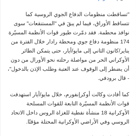
"تساقطت منظومات الدفاع الجوي الروسية كما
تتساقط الأوراق، فيما لم يبقَ في "المستنقعات" سوى
نوافذ محطمة. فقد دمّرت طيور قوات الأنظمة المسيّرة
174 منظومة دفاع جوي ومحطة رادار خلال الفترة من
يناير/كانون الثاني إلى مايو/أيار، حتى يتمكن الطائر
الأوكراني الحر من مواصلة رحلته نحو الأورال من دون
أن يضطر إلى الوقوف عند العتبة وطلب الإذن بالدخول"،
- قال برودفي.
كما أفادت وكالت أوكرإنفورم، خلال مايو/أيار استهدفت
قوات الأنظمة المسيّرة التابعة للقوات المسلحة
الأوكرانية 18 منشأة نفطية للغزاة الروس داخل الاتحاد
الروسي وفي الأراضي الأوكرانية المحتلة مؤقتًا.