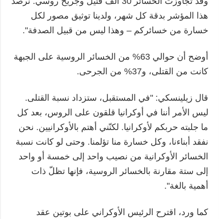
وقد تجاوزت الخسائر 30 ألف قتيل وجريح روسي. نرصد
هذا المؤشر بدقة كل شهر، ولدينا توثيق مصور لكل
خسارة من خسائركم – وهذا ليس من قبيل الصدفة".
أوضح أن حوالي 63% من الخسائر الروسية على الجبهة
كانت من القتلى، و37% من الجرحى.
قال زيلينسكي: "في المستقبل، ستزداد نسبة القتلى.
ليس الأمر أننا في أوكرانيا قلقون على الروس، بعد كل
ما جلبته حربكم لأوكرانيا. لكنّني أهتم بالأوكرانيين. نحن
نفقد أبناءنا، وكل خسارة منا تؤلمنا. وحتى لو كانت نسبة
الخسائر الأوكرانية من نصيب واحد إلى خمسة أو واحد
إلى ستة مقارنة بالخسائر الروسية، فإنها تظلّ ذات
أهمية بالغة".
كما ورد، اقترح الرئيس الأوكراني على بوتين عقد