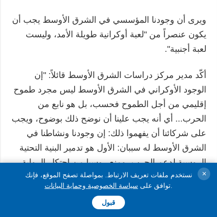
ويرى أن وجودنا المؤسسي في الشرق الأوسط يجب أن
يكون عنصراً من "لعبة أوكرانية طويلة الأمد، وليست
لعبة أجنبية".
أكّد مدير مركز دراسات الشرق الأوسط قائلاً: "إن
الوجود الأوكراني في الشرق الأوسط ليس مجرد طموح
إقليمي من أجل الطموح فحسب، بل هو نابع من
الحرب... أي أنه يجب علينا أن نوضح ذلك بوضوح، ويجب
على شركائنا أن يفهموا ذلك: إن وجودنا ونشاطنا في
الشرق الأوسط له سببان: الأول هو تدمير البنية التحتية
الروسية لدعم الحرب، ومنع روسيا من احتكار الرواية
×
نستخدم ملفات تعريف الارتباط. بمواصلة تصفح الموقع، فإنك
الإقليمية حول هذه الحرب".
.
توافق على
سياسة الخصوصية وحماية البيانات
يرى أن السياسة الأوكرانية الحالية في المنطقة "تعاني
قبول