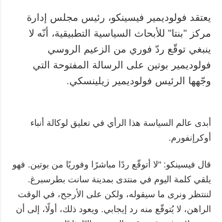
يعتقد فولوديمير فيسينكو، رئيس مجلس إدارة
مركز "بنتا" للأبحاث السياسية التطبيقية، أنّه لا
ينبغي توقّع ردّ فوري من الزعيم الروسي
فولوديمير بوتين على الرسالة المفتوحة التي
وجّهها الرئيس فولوديمير زيلينسكي.
أبدى عالم السياسة هذا الرأي في تعليق لوكالة أنباء
أوكرإنفورم.
قال فيسينكو: "لا أتوقّع ردًا مباشرًا وفوريًا من بوتين. فهو
يلقي كلمة اليوم في منتدى بمدينة سانت بطرسبرغ.
لننتظر ونرى ما سيقوله، ولكن على الأرجح، في الوقت
الراهن، لا يُتوقّع منه رد إيجابي. ويعود ذلك، أولًا، إلى أن