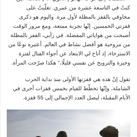
كنتُ في التاسعة عشرة من عمري. تغلّبتُ على
مخاوفي بالقفز بالمظلة لأول مرة. واليوم هو ذكرى
قفزتي الخمسين. إنّها تجربة ممتعة، ومع مرور الوقت
أصبحت من هواياتي المفضلة. في رأيي، القفز بالمظلة
من مروحية هو أفضل نشاط في العالم. أعتبره نوعًا من
الاسترخاء، إذ أتاح لي الابتعاد عن أجواء القتال لفترة
وجيزة والترويح عن نفسي قليلًا،" هكذا صرّحت المرأة.
تقول إنّ هذه هي قفزتها الأولى منذ بداية الحرب
الشاملة، وإنّها تخطّط للقيام بخمس قفزات أخرى في
الأيام المقبلة، ليصل العدد الإجمالي إلى 55 قفزة.