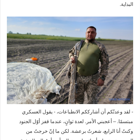
البداية.
- لقد وعدتُكم أن أشارككم الانطباعات، - يقول العسكري
مبتسمًا. – أعجبني الأمر. لعدة ثوانٍ، عندما قفز أوّل الجنود
وكنتُ أنا الرابع، شعرتُ برعشة. لكن ما إنّ خرجتُ من