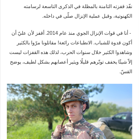
نفّذ قفزته الثامنة بالمظلة في الذكرى التاسعة لرسامته
الكهنوتية، وقبل عملية الإنزال صلّى في داخله.
- أنا في قوات الإنزال الجوي منذ عام 2014. أقفز لأن عليّ أن
أكون قدوة للشباب. الانطباعات رائعة! مقاتلونا مرّوا بالكثير
وشاهدوا الكثير خلال سنوات الحرب، لذلك هذه القفزات ليست
إلاّ شيئًا يخفف توتّرهم قليلًا ويثير أعصابهم بشكل لطيف، يوضح
القسّ.