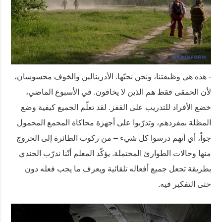
- هذه هي وظيفتنا، ونحن نحبّها. الأدرينالين والخوف محسوسان،
لأن الحمقى فقط هم الذين لا يخافون. في الأسبوع الماضي،
خضع الأفراد للتدريب على القفز. لقد تعلّم الجميع كيفية وضع
المظلة بمفردهم، وتدرّبوا على أجهزة محاكاة المجمع المحمول
جواً، أي أنهم درسوا كل شيء – من ركوب الطائرة إلى الخروج
منها وحالات الطوارئ المحتملة. يؤكّد المعلم أنّنا ندرّب الجندي
بطريقة تجعل جميع أفعاله تلقائية ويعرف ما يجب فعله دون
حتى التفكير فيه.