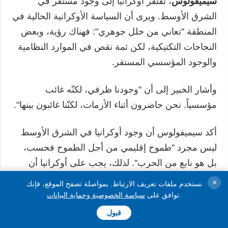
سيميفولوس
، تفتقر أوكرانيا إلى وجود مستقر في
الشرق الأوسط. ويرى أن السياسة الأوكرانية الحالية في
المنطقة "تعاني من خلل جوهري": فهناك رؤية، وبعض
النجاحات التكتيكية، لكن ثمة نقص في الموارد النظامية
والوجود المؤسسي المستقر.
وأشار الخبير إلى أن "وجودنا ظرفي، لكنّه غائب
مؤسسياً. نحن حاضرون أثناء الأزمات، لكنّنا غائبون بينها".
أكد سيميفولوس أن وجود أوكرانيا في الشرق الأوسط
ليس مجرد "طموح إقليمي من أجل الطموح فحسب،
بل هو نابع من الحرب". لذلك، يجب على أوكرانيا أن
توضح ذلك بوضوح، ويجب على شركائها أن يفهموا ذلك:
×
نستخدم ملفات تعريف الارتباط. بمواصلة تصفح الموقع، فإنك
فالنشاط في المنطقة مدفوع بعاملين رئيسيين – الحاجة
.
توافق على
سياسة الخصوصية وحماية البيانات
إلى تدمير البنية التحتية الروسية التي تدعم الحرب، ومنع
قبول
الكرملين من احتكار الرواية الإقليمية حولها.