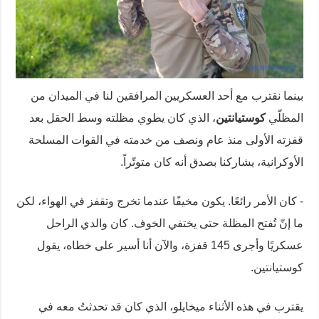
بينما نقترب مع أحد العسكريين المرافقين لنا في الميدان من
المظلّي
كوستيانتين
، الذي كان يطوي مظلته وسط الحقل بعد
قفزته الأولى منذ عام ونصف من خدمته في القوات المسلحة
الأوكرانية، يشاركنا بصدق أنه كان متوتّراً.
- كان الأمر رائعًا. يكون مخيفًا عندما تخرج وتقفز في الهواء، لكن
ما إنّ تُفتح المظلة حتى يختفي الخوف. كان والدي الراحل
عسكريًا وأجرى 145 قفزة، والآن أنا أسير على خطاه، يقول
كوستيانتين.
يقترب في هذه الأثناء ميخايلو، الذي كان قد تحدثتُ معه في