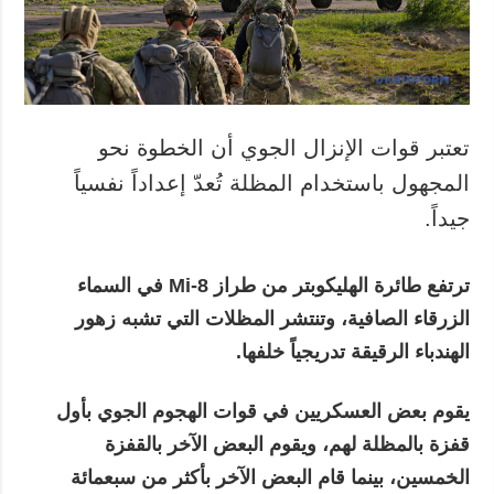
المزيد
خدمات
التقارير
الاشتراك
مقابلات
بنك الصور
الصور
تعتبر قوات الإنزال الجوي أن الخطوة نحو
الفيديوهات
المجهول باستخدام المظلة تُعدّ إعداداً نفسياً
جيداً.
ترتفع طائرة الهليكوبتر من طراز
Mi-8 في السماء
الزرقاء الصافية، وتنتشر المظلات التي تشبه زهور
الهندباء الرقيقة تدريجياً خلفها.
يقوم بعض العسكريين في قوات الهجوم الجوي بأول
قفزة بالمظلة لهم، ويقوم البعض الآخر بالقفزة
الخمسين، بينما قام البعض الآخر بأكثر من سبعمائة