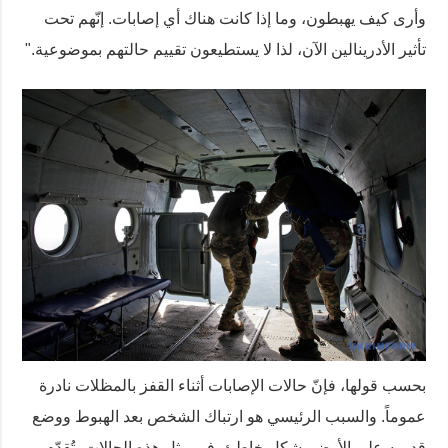
وأرى كيف يهبطون، وما إذا كانت هناك أي إصابات. إنّهم تحت
تأثير الأدرينالين الآن، لذا لا يستطيعون تقييم حالتهم بموضوعية."
بحسب قولها، فإنّ حالات الإصابات أثناء القفز بالمظلات نادرة
عموماً. والسبب الرئيسي هو ارتباك الشخص بعد الهبوط ووضع
قدميه على الأرض بشكل خاطئ. في مثل هذه الحالات، تُقدّم