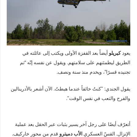
يعود
كيريلو
أيضاً بعد القفزة الأولى ويكتب إلى عائلته في
الطريق ليطمئنهم على سلامتهم. ويقول عن نفسه إنّه “تم
تجنيده قسرًا”، ويخدم منذ سنة ونصف.
يقول الجندي: "كنتُ خائفاً عندما هبطتُ. الآن أشعر بالأدرينالين
والفرح والتعب في نفس الوقت".
أتعرّف أيضًا على رجل آخر يسير بثبات عبر الحقل بعد عملية
الإنزال. القسّ العسكري
الأب دميترو
قدم من محور خاركيف.