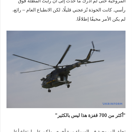
المروحية حتى لم أدرك ما حدث إلى أن رأيتُ المظلة فوق
رأسي. كانت الخوذة تُزعجني قليلًا، لكن الانطباع العام – رائع،
لم يكن الأمر مخيفًا إطلاقًا.
"أكثر من 700 قفزة هذا ليس بالكثير"
تحلق المروحية في السماء مرة أخرى، ولكن على ارتفاع أعلى.