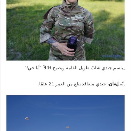
يبتسم جندي شابّ طويل القامة ويصيح قائلاً: "أنا حي!"
إنّه
إيفان
، جندي متعاقد يبلغ من العمر 21 عامًا.