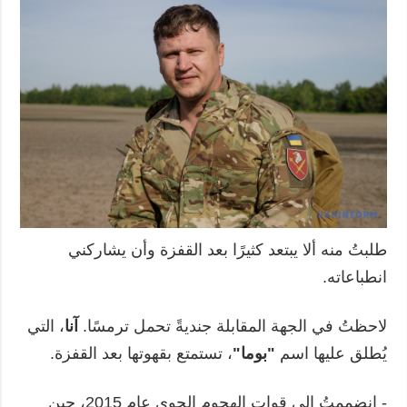
طلبتُ منه ألا يبتعد كثيرًا بعد القفزة وأن يشاركني
انطباعاته.
لاحظتُ في الجهة المقابلة جنديةً تحمل ترمسًا.
آنا
، التي
يُطلق عليها اسم
"بوما"
، تستمتع بقهوتها بعد القفزة.
- انضممتُ إلى قوات الهجوم الجوي عام 2015، حين