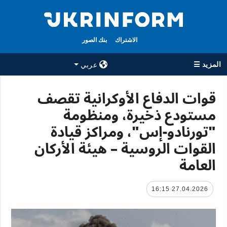
الاشتراك
بنك الصور
المزيد ☰
عربي
×
قوات الدفاع الأوكرانية تقصف
مستودع ذخيرة، ومنظومة
جميع الأقسام
الوكالة
"تورنادو-إس"، ومراكز قيادة
حرب
معلومات عن
الوكالة
القوات الروسية – هيئة الأركان
سياسة
جهات الاتصال
العامة
اقتصاد
سياسة الخصوصية
تعافي أوكرانيا
وحماية البيانات
27.04.2026 16:15
مجتمع
الشخصية
الدفاع
رياضة