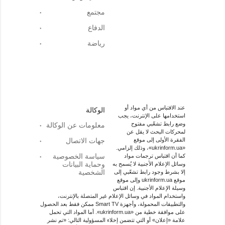
مجتمع
الدفاع
رياضة
عند الاقتباس من أي مواد أو
الوكالة
استخدامها على الإنترنت، يجب
وضع رابط تشعّبي مفتوح
معلومات عن الوكالة
لمحركات البحث لا يقل عن
الفقرة الأولى إلى موقع
جهات الاتصال
«ukrinform.ua»، وذلك إلزامي.
سياسة الخصوصية
كما أن اقتباس ترجمات مواد
وحماية البيانات
وسائل الإعلام الأجنبية لا يُسمح به
الشخصية
إلا بشرط وجود رابط تشعّبي إلى
موقع ukrinform.ua وإلى موقع
وسيلة الإعلام الأجنبية. إن اقتباس
واستخدام المواد في وسائل الإعلام غير المتصلة بالإنترنت،
والتطبيقات المحمولة، وأجهزة Smart TV ممكن فقط بعد الحصول
على موافقة خطية من «ukrinform.ua». أما المواد التي تحمل
علامة «إعلان» أو التي تتضمن إخلاء المسؤولية التالي: «تم نشر