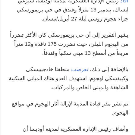
أفاد
رئيس الإدارة العسكرية لمدينة أوديسا، سيرغي
ليساك، بتدمير 13 منزلاً وفندق في حي بريمورسكي
جراء هجوم روسي ليلة 27 أبريل/نيسان.
يشير التقرير إلى أن حي بريمورسكي كان الأكثر تضرراً
من الهجوم الليلي، حيث تضررت 175 نافذة و12 متراً
مربعاً من أسطح 13 مبنى سكنياً وفندقاً.
بالإضافة إلى ذلك،
تعرضت
منطقتا خادجيبيسكي
وكييفسكي لهجوم. استهدف العدو هناك المباني السكنية
الشاهقة والمبنى الخاص والمركبات.
تم نشر مقر قيادة المدينة لإزالة آثار الهجوم في مواقع
الهجوم.
وأضاف رئيس الإدارة العسكرية لمدينة أوديسا أن