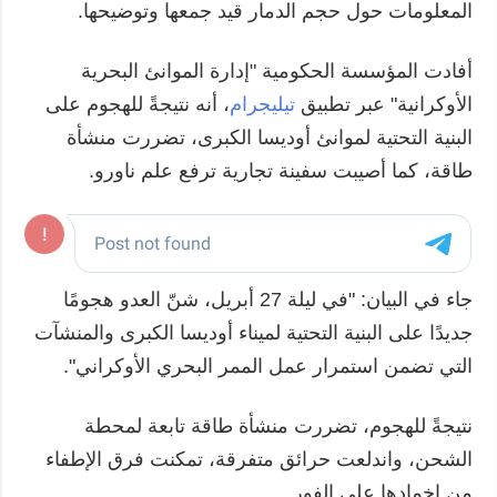
المعلومات حول حجم الدمار قيد جمعها وتوضيحها.
أفادت المؤسسة الحكومية "إدارة الموانئ البحرية
الأوكرانية" عبر تطبيق
تيليجرام
، أنه نتيجةً للهجوم على
البنية التحتية لموانئ أوديسا الكبرى، تضررت منشأة
طاقة، كما أصيبت سفينة تجارية ترفع علم ناورو.
جاء في البيان: "في ليلة 27 أبريل، شنّ العدو هجومًا
جديدًا على البنية التحتية لميناء أوديسا الكبرى والمنشآت
التي تضمن استمرار عمل الممر البحري الأوكراني".
نتيجةً للهجوم، تضررت منشأة طاقة تابعة لمحطة
الشحن، واندلعت حرائق متفرقة، تمكنت فرق الإطفاء
من إخمادها على الفور.