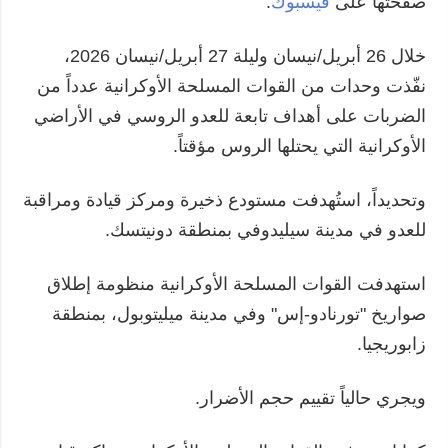
صفحتها على
فيسبوك
.
خلال 26 أبريل/نيسان وليلة 27 أبريل/نيسان 2026،
نفّذت وحدات من القوات المسلحة الأوكرانية عدداً من
الضربات على أهداف تابعة للعدو الروسي في الأراضي
الأوكرانية التي يحتلها الروس مؤقتاً.
وتحديداً، استُهدفت مستودع ذخيرة ومركز قيادة ومراقبة
للعدو في مدينة سيليدوفي بمنطقة دونيتسك.
استهدفت القوات المسلحة الأوكرانية منظومة إطلاق
صواريخ "تورنادو-إس" وفي مدينة ميليتوبول، بمنطقة
زابوريجيا.
ويجري حالياً تقييم حجم الأضرار.