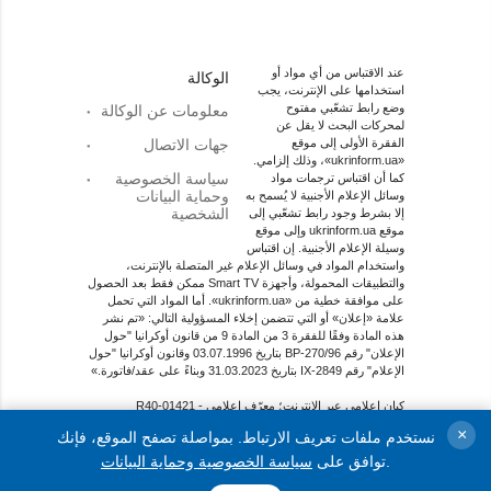
عند الاقتباس من أي مواد أو
الوكالة
استخدامها على الإنترنت، يجب
وضع رابط تشعّبي مفتوح
معلومات عن الوكالة
لمحركات البحث لا يقل عن
الفقرة الأولى إلى موقع
جهات الاتصال
«ukrinform.ua»، وذلك إلزامي.
سياسة الخصوصية
كما أن اقتباس ترجمات مواد
وحماية البيانات
وسائل الإعلام الأجنبية لا يُسمح به
الشخصية
إلا بشرط وجود رابط تشعّبي إلى
موقع ukrinform.ua وإلى موقع
وسيلة الإعلام الأجنبية. إن اقتباس
واستخدام المواد في وسائل الإعلام غير المتصلة بالإنترنت،
والتطبيقات المحمولة، وأجهزة Smart TV ممكن فقط بعد الحصول
على موافقة خطية من «ukrinform.ua». أما المواد التي تحمل
علامة «إعلان» أو التي تتضمن إخلاء المسؤولية التالي: «تم نشر
هذه المادة وفقًا للفقرة 3 من المادة 9 من قانون أوكرانيا "حول
الإعلان" رقم 270/96-ВР بتاريخ 03.07.1996 وقانون أوكرانيا "حول
الإعلام" رقم 2849-IX بتاريخ 31.03.2023 وبناءً على عقد/فاتورة.»
كيان إعلامي عبر الإنترنت؛ معرّف اعلامي - R40-01421
×
نستخدم ملفات تعريف الارتباط. بمواصلة تصفح الموقع، فإنك
© 2015-2026جميع الحقوق محفوظة لوكالة الأنباء الأوكرانية
الوطنية "أوكرإنفورم"
.
توافق على
سياسة الخصوصية وحماية البيانات