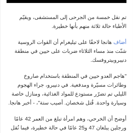
تم نقل خمسة من الجرحى إلى المستشفى، ويقيّم
الأطباء حالة ثلاثة منهم بأنها خطيرة.
أضاف
هانجا لاحقًا على تيليغرام أن القوات الروسية
شنّت منذ مساء الثلاثاء ضربات على حيين في منطقة
دنيبروبيتروفسك.
"هاجم العدو حيين في المنطقة باستخدام صاروخ
وطائرات مسيّرة ومدفعية. في دنيبرو، جراء الهجوم
الليلي تم تضرّر مستودع للمواد الغذائية، ومنازل خاصة
وسيارة واحدة. قُتل شخصان. أصيب ستة"، - أخبر هانجا.
أوضح أن الخرحي، وهم امرأة تبلغ من العمر 42 عامًا
ورجلين يبلغان 47 و25 عامًا في حالة خطيرة، فيما نُقل