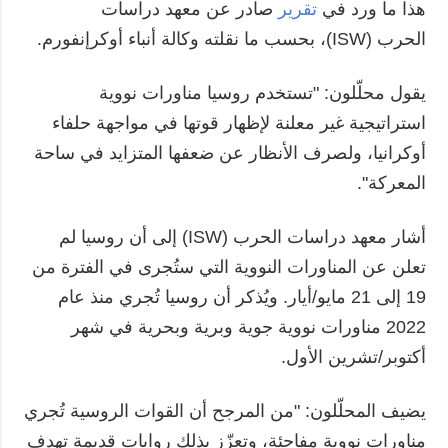
هذا ما ورد في
تقرير
صادر عن معهد دراسات
الحرب (ISW)، بحسب ما نقلته وكالة أنباء أوكرإنفورم.
يقول محلّلون: "تستخدم روسيا مناورات نووية
استراتيجية غير معلنة لإظهار قوتها في مواجهة حلفاء
أوكرانيا، ولصرف الأنظار عن ضعفها المتزايد في ساحة
المعركة".
أشار معهد دراسات الحرب (ISW) إلى أن روسيا لم
تعلن عن المناورات النووية التي ستُجرى في الفترة من
19 إلى 21 مايو/أيار. ويُذكر أن روسيا تُجري منذ عام
2022 مناورات نووية جوية وبرية وبحرية في شهر
أكتوبر/تشرين الأول.
يضيف المحلّلون: "من المرجح أن القوات الروسية تُجري
مناورات نووية مفاجئة، وتعزّز بذلك روايات قديمة تهدف