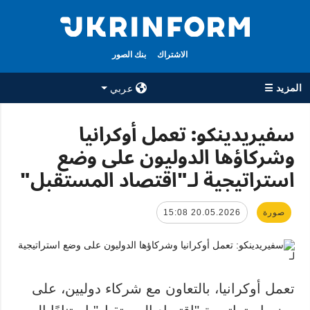
الاشتراك
بنك الصور
المزيد ☰
عربي
×
سفيريدينكو: تعمل أوكرانيا
وشركاؤها الدوليون على وضع
جميع الأقسام
الوكالة
استراتيجية لـ"اقتصاد المستقبل"
حرب
معلومات عن
الوكالة
سياسة
جهات الاتصال
صورة
20.05.2026 15:08
اقتصاد
سياسة الخصوصية
تعافي أوكرانيا
وحماية البيانات
مجتمع
الشخصية
الدفاع
تعمل أوكرانيا، بالتعاون مع شركاء دوليين، على
رياضة