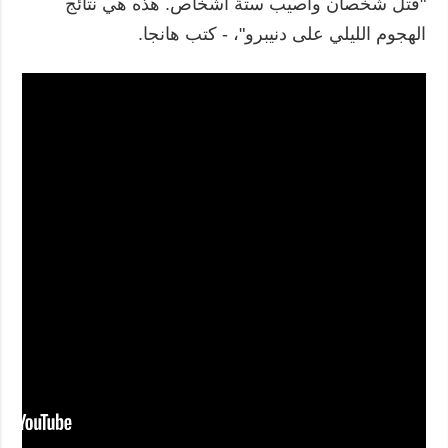
"قُتل شخصان وأصيب ستة أشخاص. هذه هي نتائج
الهجوم الليلي على دنيبرو"، - كتب هانجا.