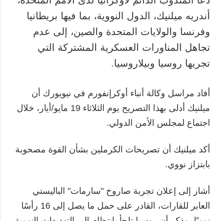
أندريه ميلنيك، الدول النووية، بما فيها بريطانيا
وفرنسا والولايات المتحدة والصين، إلى عدم
تجاهل المناورات العسكرية المشتركة التي
تجريها روسيا وبيلاروسيا.
أفاد مراسل وكالة أنباء أوكرإنفورم في نيويورك أن
ميلنيك أدلى بهذا التصريح يوم الثلاثاء 19 مايو/أيار، خلال
اجتماع لمجلس الأمن الدولي.
أكد ميلنيك أن تصريحات الكرملين بشأن القوة مصحوبة
بابتزاز نووي.
أشار إلى إعلان تجربة صاروخ "سارمات" الباليستي
العابر للقارات، القادر على حمل ما يصل إلى 16 رأسًا
نوويًا، وذكر أن روسيا تلجأ بانتظام إلى التهديدات النووية