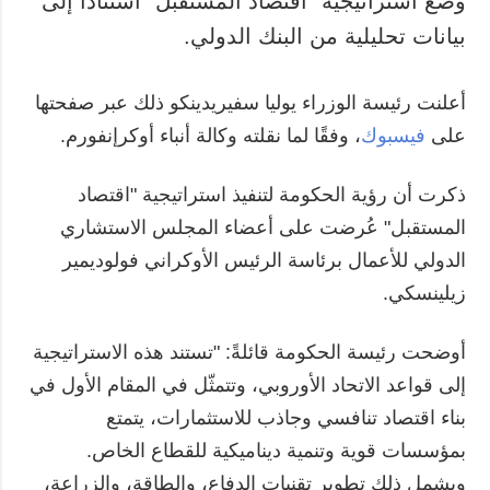
وضع استراتيجية "اقتصاد المستقبل" استنادًا إلى
بيانات تحليلية من البنك الدولي.
المزيد
خدمات
التقارير
الاشتراك
أعلنت رئيسة الوزراء يوليا سفيريدينكو ذلك عبر صفحتها
مقابلات
بنك الصور
على
فيسبوك
، وفقًا لما نقلته وكالة أنباء أوكرإنفورم.
الصور
الفيديوهات
ذكرت أن رؤية الحكومة لتنفيذ استراتيجية "اقتصاد
المستقبل" عُرضت على أعضاء المجلس الاستشاري
الدولي للأعمال برئاسة الرئيس الأوكراني فولوديمير
زيلينسكي.
أوضحت رئيسة الحكومة قائلةً: "تستند هذه الاستراتيجية
إلى قواعد الاتحاد الأوروبي، وتتمثّل في المقام الأول في
بناء اقتصاد تنافسي وجاذب للاستثمارات، يتمتع
بمؤسسات قوية وتنمية ديناميكية للقطاع الخاص.
ويشمل ذلك تطوير تقنيات الدفاع، والطاقة، والزراعة،