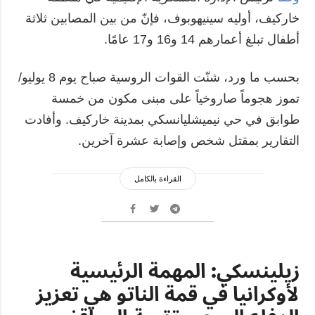
خاركيف، أوليه سينيهوبوف، فإنّ من بين المصابين ثلاثة
أطفال تبلغ أعمارهم 14 و16 و17 عامًا.
بحسب ما ورد، شنّت القوات الروسية صباح يوم 8 يوليو/
تموز هجوماً صاروخياً على مبنى مكون من خمسة
طوابق في حي نيميشليانسكي بمدينة خاركيف. وأفادت
التقارير بمقتل شخص وإصابة عشرة آخرين.
القراءة بالكامل
زيلينسكي: المهمة الرئيسية
لأوكرانيا في قمة الناتو هي تعزيز