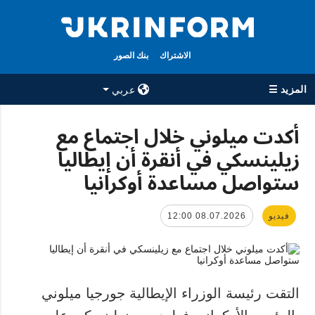
الاشتراك
بنك الصور
المزيد ☰
عربي
×
أكدت ميلوني خلال اجتماع مع
زيلينسكي في أنقرة أن إيطاليا
جميع الأقسام
الوكالة
ستواصل مساعدة أوكرانيا
حرب
معلومات عن
الوكالة
سياسة
جهات الاتصال
فيديو
08.07.2026 12:00
اقتصاد
سياسة الخصوصية
تعافي أوكرانيا
وحماية البيانات
مجتمع
الشخصية
الدفاع
التقت رئيسة الوزراء الإيطالية جورجيا ميلوني
رياضة