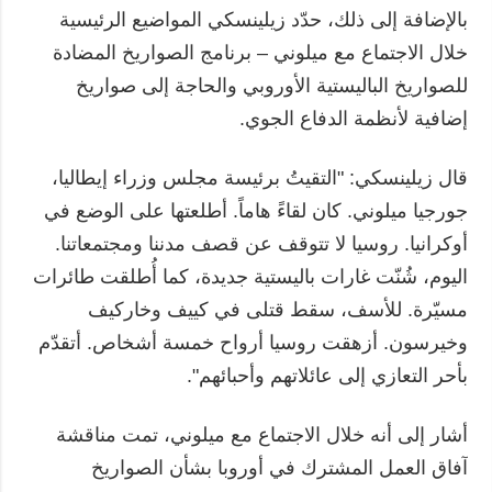
بالإضافة إلى ذلك، حدّد زيلينسكي المواضيع الرئيسية
خلال الاجتماع مع ميلوني – برنامج الصواريخ المضادة
للصواريخ الباليستية الأوروبي والحاجة إلى صواريخ
إضافية لأنظمة الدفاع الجوي.
قال زيلينسكي: "التقيتُ برئيسة مجلس وزراء إيطاليا،
جورجيا ميلوني. كان لقاءً هاماً. أطلعتها على الوضع في
أوكرانيا. روسيا لا تتوقف عن قصف مدننا ومجتمعاتنا.
اليوم، شُنّت غارات باليستية جديدة، كما أُطلقت طائرات
مسيّرة. للأسف، سقط قتلى في كييف وخاركيف
وخيرسون. أزهقت روسيا أرواح خمسة أشخاص. أتقدّم
بأحر التعازي إلى عائلاتهم وأحبائهم".
أشار إلى أنه خلال الاجتماع مع ميلوني، تمت مناقشة
آفاق العمل المشترك في أوروبا بشأن الصواريخ