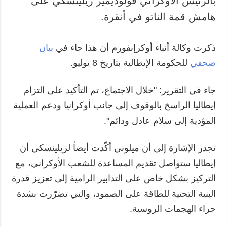
بالرئيس الأوكراني فولوديمير زيلينسكي على
هامش قمة الناتو في أنقرة.
المزيد
خدمات
التقارير
الاشتراك
ذكرت وكالة أنباء أوكرإنفورم أن هذا جاء في
بيان
مقابلات
بنك الصور
صحفي
للحكومة الإيطالية بتاريخ 8 يوليو.
الصور
الفيديوهات
جاء في التقرير: "خلال الاجتماع، تم التأكيد على التزام
إيطاليا الراسخ بالوقوف إلى جانب أوكرانيا ودعم العملية
المؤدية إلى سلام عادل ودائم".
تجدر الإشارة إلى أن ميلوني أكّدت أيضاً لزيلينسكي أن
إيطاليا ستواصل تقديم المساعدة للشعب الأوكراني، مع
التركيز بشكل خاص على التدابير الرامية إلى تعزيز قدرة
البنية التحتية للطاقة على الصمود، والتي تضرّرت بشدة
جراء الهجمات الروسية.