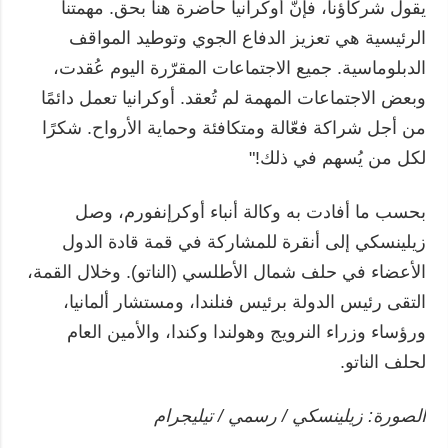
يقول شركاؤنا، فإنّ أوكرانيا حاضرة هنا بحق. مهمتنا
الرئيسية هي تعزيز الدفاع الجوي وتوطيد المواقف
الدبلوماسية. جميع الاجتماعات المقرّرة اليوم عُقدت،
وبعض الاجتماعات المهمة لم تُعقد. أوكرانيا تعمل دائمًا
من أجل شراكة فعّالة ومتكافئة وحماية الأرواح. شكرًا
لكل من يُسهم في ذلك!"
بحسب ما أفادت به وكالة أنباء أوكرإنفورم، وصل
زيلينسكي إلى أنقرة للمشاركة في قمة قادة الدول
الأعضاء في حلف شمال الأطلسي (الناتو). وخلال القمة،
التقى رئيس الدولة برئيس فنلندا، ومستشار ألمانيا،
ورؤساء وزراء النرويج وهولندا وكندا، والأمين العام
لحلف الناتو.
الصورة: زيلينسكي / رسمي / تيليجرام