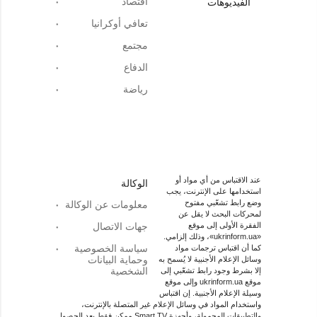
اقتصاد
الفيديوهات
تعافي أوكرانيا
مجتمع
الدفاع
رياضة
عند الاقتباس من أي مواد أو
الوكالة
استخدامها على الإنترنت، يجب
وضع رابط تشعّبي مفتوح
معلومات عن الوكالة
لمحركات البحث لا يقل عن
الفقرة الأولى إلى موقع
جهات الاتصال
«ukrinform.ua»، وذلك إلزامي.
سياسة الخصوصية
كما أن اقتباس ترجمات مواد
وحماية البيانات
وسائل الإعلام الأجنبية لا يُسمح به
الشخصية
إلا بشرط وجود رابط تشعّبي إلى
موقع ukrinform.ua وإلى موقع
وسيلة الإعلام الأجنبية. إن اقتباس
واستخدام المواد في وسائل الإعلام غير المتصلة بالإنترنت،
والتطبيقات المحمولة، وأجهزة Smart TV ممكن فقط بعد الحصول