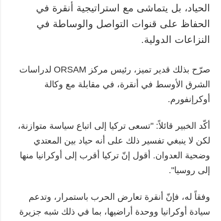
الحياد، بل يتماشى مع استراتيجية أنقرة في
المزيد
خدمات
الحفاظ على قنوات التواصل والوساطة في
التقارير
الاشتراك
النزاعات الدولية.
مقابلات
بنك الصور
الصور
صرّح بذلك قدير تميز، رئيس مركز ORSAM لدراسات
الفيديوهات
الشرق الأوسط في أنقرة، في مقابلة مع وكالة
أوكرإنفورم.
أكّد الخبير قائلاً: "تسعى تركيا إلى اتباع سياسة متوازنة،
لكن لا ينبغي تفسير ذلك على أنه حياد بين المعتدي
وضحية العدوان. أقول إنّ تركيا أقرب إلى أوكرانيا منها
إلى روسيا".
وفقاً له، فإنّ أنقرة تعارض الحرب باستمرار، وتدعم
سيادة أوكرانيا ووحدة أراضيها، بما في ذلك شبه جزيرة