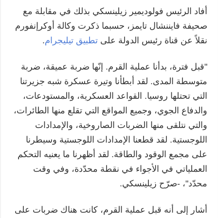
أفاد الرئيس فولوديمير زيلينسكي بذلك في مقابلة مع
صحيفة فايننشال تايمز، حسبما ذكرت وكالة أوكرإنفورم
نقلاً عن قناة رئيس الدولة على
تطبيق تيليجرام
.
"قبل فترة، بدأنا عملية القرم. إنّها ضربة عميقة، ضربة
متوسطة المدى. لقد أبطأنا وتيرة عسكرة شبه جزيرتنا
التي تحتلها روسيا. القواعد العسكرية، والمستودعات،
والدفاع الجوي، وجميع المواقع التي تقلع منها الطائرات،
والتي نتلقى منها الضربات الصاروخية، والإمدادات
اللوجستية. لقد قطعنا الإمدادات اللوجستية وسيطرنا
على مجمع الوقود والطاقة. لقد أظهرنا ما يعنيه التحكم
العملياتي في الأجواء في نقطة محدّدة، وفي وقت
محدّد"، -صرّح زيلينسكي.
أشار إلى أنه قبل عملية القرم، كانت هناك ضربات على