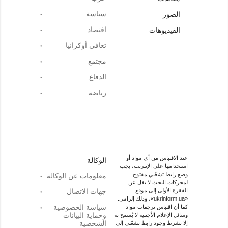
سياسة
الصور
اقتصاد
الفيديوهات
تعافي أوكرانيا
مجتمع
الدفاع
رياضة
عند الاقتباس من أي مواد أو
الوكالة
استخدامها على الإنترنت، يجب
وضع رابط تشعّبي مفتوح
معلومات عن الوكالة
لمحركات البحث لا يقل عن
الفقرة الأولى إلى موقع
جهات الاتصال
«ukrinform.ua»، وذلك إلزامي.
سياسة الخصوصية
كما أن اقتباس ترجمات مواد
وحماية البيانات
وسائل الإعلام الأجنبية لا يُسمح به
الشخصية
إلا بشرط وجود رابط تشعّبي إلى