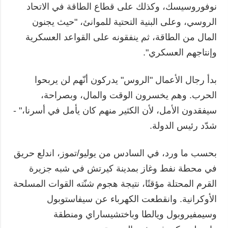
نوفوروسيسك، وكذلك على قطاع الطاقة في الاتحاد
الروسي، وعلى البنية التحتية للموانئ، "حيث يجنون
المال من الطاقة، ثم ينفقونه على القواعد العسكرية
وإنتاجهم العسكري".
بدأ رجال الأعمال "الروس" يدركون أنّهم لن يربحوا
الحرب. وهم يخسرون الوقت والمال، وبصراحة،
سيفقدون الأمل، لأن الكثير منهم كان يأمل في أسرنا،" -
شدّد رئيس الدولة.
بحسب ما ورد، في السادس من يوليو/تموز، اندلع حريق
في محطة نفط وغاز بمدينة كيرتش في شبه جزيرة
القرم المحتلة مؤقتًا، نتيجة هجوم شنّته القوات المسلحة
الأوكرانية. وانقطعت الكهرباء عن سيفاستوبول
وسيمفيروبول ويالطا وباختشيساراي ومنطقة