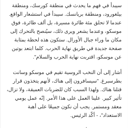
سيبدأ في فهم ما يحدث في منطقة كورسك، ومنطقة
بيلغورود، ومنطقة بريانسك. سيبدأ في استشعار الواقع.
عندما لا تحلق مئة طائرة مسيرة، بل ألف طائرة، فوق
موسكو، وعندما يشعر ويرى ذلك، سيُنصح بالتحرك إلى
مكان ما وراء جبال الأورال. ستكون هذه لحظة بمثابة
صفحة جديدة في طريق نهاية الحرب. كلما ابتعد بوتين
عن موسكو، اقتربت نهاية الحرب والسلام".
أشار إلى أن النخب الروسية تقيم في موسكو وسانت
بطرسبرغ. "سيسافرون إلى هناك، لأنهم يتخذون قرار
قتلنا هناك. ولهذا السبب كان للضربات العميقة، ولا تزال،
تأثير كبير. علينا العمل على هذا الأمر. إنّه عمل يومي
معقد ومستمر. يجب أن نكون جميعًا على أهبة
الاستعداد"، - أكّد الرئيس.