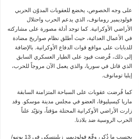
على وجه الخصوص، يخضع للعقوبات المدوّن الحربي
فولوديمير رومانوف، الذي يدعم الحرب واحتلال
الأراضي الأوكرانية. كما توجد أدلة مصورة على مشاركته
في الأعمال العدائية، حيث أطلق نظام صواريخ مضادة
للدبابات على مواقع قوات الدفاع الأوكرانية. بالإضافة
إلى ذلك، فُرضت قيود على الطيار العسكري السابق
الذي قاتل في سوريا، والذي يعمل الآن مروجاً للحرب،
إيليا تومانوف.
كما فُرضت عقوبات على السباحة المتزامنة السابقة
ماريا كيسيليوفا، العضو في مجلس مدينة موسكو. وقد
زارت الأراضي الأوكرانية المحتلة مؤقتاً، وتؤيّد علناً
الحرب الروسية ضد بلادنا.
بحسب ما ذُكر، وقّع فولوديمير زيلينسكي في 13 يونيو/