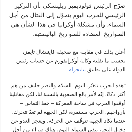
صرّح الرئيس فولوديمير زيلينسكي بأن التركيز
الرئيسي للحرب اليوم يتحوّل إلى القتال من أجل
السماء، وأن مشكلة أوكرانيا في هذا الشأن هي
الصواريخ المضادة للصواريخ الباليستية.
أعلن بذلك في مقابلة مع صحيفة فايننشال تايمز،
بحسب ما نقلته وكالة أوكرإنفورم عن حساب رئيس
الدولة على تطبيق
تيليجرام
.
"هذه الحرب تتغيّر. اليوم، السلام والنصر حليف من هم
أكثر ذكاءً. إنّه لأمر بالغ الصعوبة بالنسبة لنا، لكن مقاتلينا
أوقفوا الحرب في ساحة المعركة – خط التماس –
بأرواحهم. الحرب مستمرة، لكن الجبهة لم تعدّ تتحرك.
عندما تكاد الجبهة تتوقّف عن الحركة، ويعجز العدو عن
دخول البحر، تبقى السماء. اليوم، هناك صراع من أجل