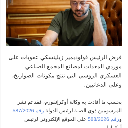
المزيد
خدمات
التقارير
الاشتراك
مقابلات
بنك الصور
الصور
الفيديوهات
فرض الرئيس فولوديمير زيلينسكي عقوبات على
موردي المعدات لمصانع المجمع الصناعي
العسكري الروسي التي تنتج مكونات الصواريخ،
وعلى الدعائيين.
بحسب ما أفادت به وكالة أوكرإنفورم، فقد تم نشر
المرسومين ذوي الصلة لرئيس الدولة
رقم 587/2026
و
رقم 588/2026
على الموقع الإلكتروني لرئيس
أوكرانيا.