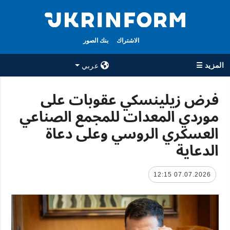
الاشتراك
بنك الصور
المزيد ☰
عربي
×
فرض زيلينسكي عقوبات على
موردي المعدات للمجمع الصناعي
جميع الأقسام
الوكالة
العسكري الروسي وعلى دعاة
حرب
معلومات عن
الوكالة
الدعاية
سياسة
جهات الاتصال
اقتصاد
سياسة الخصوصية
07.07.2026 12:15
تعافي أوكرانيا
وحماية البيانات
مجتمع
الشخصية
الدفاع
رياضة