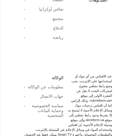
الفيديوهات
تعافي أوكرانيا
مجتمع
الدفاع
رياضة
عند الاقتباس من أي مواد أو
الوكالة
استخدامها على الإنترنت، يجب
وضع رابط تشعّبي مفتوح
معلومات عن الوكالة
لمحركات البحث لا يقل عن
الفقرة الأولى إلى موقع
جهات الاتصال
«ukrinform.ua»، وذلك إلزامي.
سياسة الخصوصية
كما أن اقتباس ترجمات مواد
وحماية البيانات
وسائل الإعلام الأجنبية لا يُسمح به
الشخصية
إلا بشرط وجود رابط تشعّبي إلى
موقع ukrinform.ua وإلى موقع
وسيلة الإعلام الأجنبية. إن اقتباس
واستخدام المواد في وسائل الإعلام غير المتصلة بالإنترنت،
والتطبيقات المحمولة، وأجهزة Smart TV ممكن فقط بعد الحصول