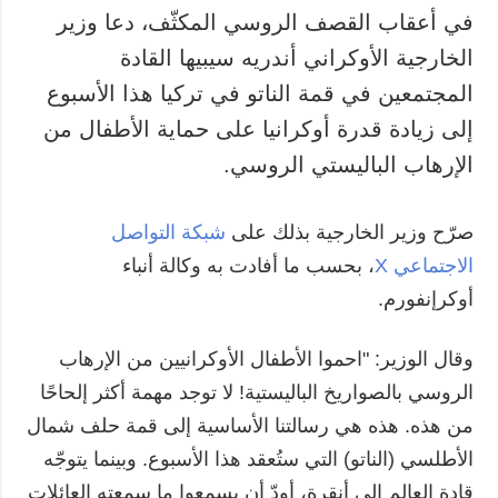
في أعقاب القصف الروسي المكثّف، دعا وزير
الخارجية الأوكراني أندريه سيبيها القادة
المجتمعين في قمة الناتو في تركيا هذا الأسبوع
إلى زيادة قدرة أوكرانيا على حماية الأطفال من
الإرهاب الباليستي الروسي.
صرّح وزير الخارجية بذلك على
شبكة التواصل
الاجتماعي X
، بحسب ما أفادت به وكالة أنباء
أوكرإنفورم.
وقال الوزير: "احموا الأطفال الأوكرانيين من الإرهاب
الروسي بالصواريخ الباليستية! لا توجد مهمة أكثر إلحاحًا
من هذه. هذه هي رسالتنا الأساسية إلى قمة حلف شمال
الأطلسي (الناتو) التي ستُعقد هذا الأسبوع. وبينما يتوجّه
قادة العالم إلى أنقرة، أودّ أن يسمعوا ما سمعته العائلات