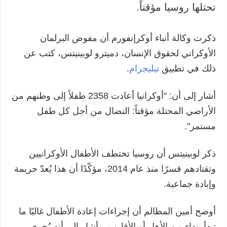
تحتلها روسيا مؤقتاً.
ذكرت وكالة أنباء أوكرإنفورم أن مفوض البرلمان
الأوكراني لحقوق الإنسان، دميترو لوبينيتس، كتب عن
ذلك في تطبيق
تيليجرام
.
أشار إلى أن: "أوكرانيا أعادت 2358 طفلاً إلى وطنهم من
الأراضي المحتلة مؤقتاً: النضال من أجل كل طفل
مستمر".
ذكر لوبينيتس أن روسيا تختطف الأطفال الأوكرانيين
وتقتادهم قسرًا منذ عام 2014، مؤكّدًا أن هذا يُعدّ جريمة
وإبادة جماعية.
أوضح أمين المظالم أن إجراءات إعادة الأطفال غالبًا ما
تبدأ بنداء من الأهل أو الأقارب. وأشار إلى أنه يُجري