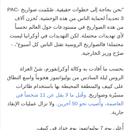
"نحن بحاجة إلى خطوات حقيقية. صُمّمت صواريخ PAC-
3 تحديداً لحماية الناس من هذه الوحشية. تُخزن آلاف
من هذه الصواريخ في مستودعات حول العالم تحسباً
لأي تهديدات محتملة. لكن التهديدات في أوكرانيا ليست
محتملة! فالصواريخ الروسية تقتل الناس كل أسبوع"، -
صرّح وزير الخارجية.
بحسب ما أفادت به وكالة أوكرإنفورم، شنّ الغزاة
الروس ليلة السادس من يوليو/تموز هجوماً واسع النطاق
على كييف والمنطقة المحيطة بها باستخدام طائرات
مسيّرة وصواريخ.
وقُتل ما لا يقل عن 11 شخصاً في
العاصمة، وأُصيب نحو 50 آخرين.
ولا تزال عمليات الإنقاذ
جارية.
أُعلن يوم 7 يوليو/تموز يوم حداد في كييف.