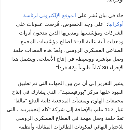
جاء في بيان نُشر على
الموقع الإلكتروني لرئاسة
أوكرانيا
: "على وجه الخصوص، فُرضت عقوبات على
الشركات ومؤسّسيها ومديريها الذين ينتجون أدوات
ومعدات آلية عالية الدقة لصالح مؤسّسات المجمع
الصناعي العسكري الروسي. وتُعدّ هذه المعدات حلقة
وصل مباشرة ووسيطة في إنتاج الأسلحة. ويشمل هذا
الإجراء 30 كياناً قانونياً و42 فرداً".
يشير التقرير إلى أن من بين الجهات التي تم تطبيق
القيود عليها مركز "بورفيسنيك"، الذي يشارك في إنتاج
مجمعات الهاون ومنشآت المدفعية ذاتية الدفع "مالفا"
عيار 152 ملم، بالإضافة إلى شركة "كام-إنجينيرينه"، التي
تعدّ حلقة وصل مهمة في القطاع العسكري الروسي
للاختبار النهائي لمكونات الطائرات المقاتلة وأنظمة