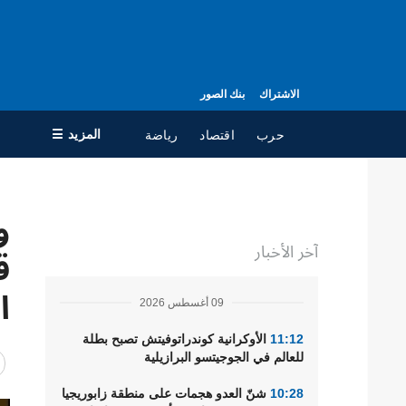
الاشتراك
بنك الصور
المزيد ☰
حرب
اقتصاد
رياضة
×
و
جميع الأقسام
ال
آخر الأخبار
حرب
مع
ق
سياسة
جه
ا
09 أغسطس 2026
اقتصاد
سي
ال
تعافي أوكرانيا
11:12
الأوكرانية كوندراتوفيتش تصبح بطلة
للعالم في الجوجيتسو البرازيلية
مجتمع
10:28
شنّ العدو هجمات على منطقة زابوريجيا
الدفاع