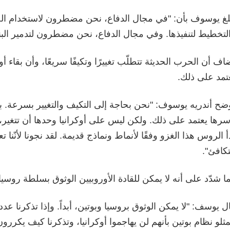
لغ يوسوف بأن: "في مجال الدفاع، نحن مضطرون لاستخدام الض
لتخطيط لتنفيذها. وفي مجال الدفاع، نحن مضطرون لتدمير البني
اف أن الحرب الحديثة تتطلّب تغييرًا وتكيفًا سريعًا، وأن بقاء أو
تمد على ذلك.
ضح أندريه يوسوف: "نحن بحاجة إلى التكيف والتغيير بسرعة. بقاء
سرها يعتمد على ذلك. ولكن ليس على أوكرانيا وحدها أن تتغير، ب
أ الروس هذا الغزو وفقًا لأنماط ونماذج قديمة. لقد نجونا لأنّنا تع
كافئ".
ا شدّد على أنه لا يمكن للقادة الأوروبيين الوثوق بسلطة روسيا
ل يوسف: "لا يمكن الوثوق بروسيا وبوتين، أبداً. وإذا تذكرنا عدد
ثلو نظام بوتين بأنهم لن يهاجموا أوكرانيا، وتذكرنا كيف يكررون