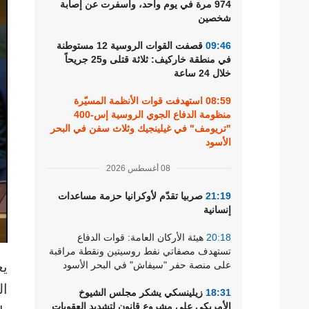
974 مرة في يوم واحد، وأسفرت عن إصابة
رياضة
شخصين
09:46
قصفت القوات الروسية 12 مستوطنة
في منطقة خاركيف: ثلاثة قتلى و25 جريحاً
خلال 24 ساعة
08:59
استهدفت قوات الأنظمة المسيّرة
منظومة الدفاع الجوي الروسية إس-400
"تريومف" في غيلينجيك وثلاث سفن في البحر
الأسود
08 أغسطس 2026
21:19
صربيا تقدّم لأوكرانيا حزمة مساعدات
إنسانية
20:18
هيئة الأركان العامة: قوات الدفاع
تستهدف مصفاتي نفط روسيتين ونقطة مراقبة
على منصة حفر "سيفاش" في البحر الأسود
يع
ال
18:31
زيلينسكي يشكر مجلس الشيوخ
الأمريكي على مشروع قانون لتشديد العقوبات