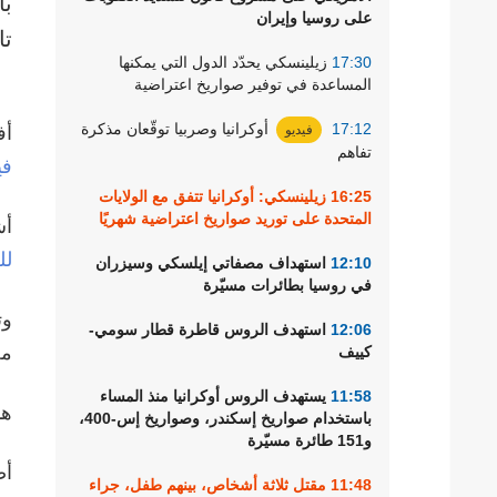
با
على روسيا وإيران
تا
17:30
زيلينسكي يحدّد الدول التي يمكنها
المساعدة في توفير صواريخ اعتراضية
17:12
أوكرانيا وصربيا توقّعان مذكرة
فيديو
أف
تفاهم
في
16:25
زيلينسكي: أوكرانيا تتفق مع الولايات
المتحدة على توريد صواريخ اعتراضية شهريًا
أش
لل
12:10
استهداف مصفاتي إيلسكي وسيزران
في روسيا بطائرات مسيّرة
وت
12:06
استهدف الروس قاطرة قطار سومي-
مح
كييف
11:58
يستهدف الروس أوكرانيا منذ المساء
هذ
باستخدام صواريخ إسكندر، وصواريخ إس-400،
و151 طائرة مسيّرة
أض
11:48
مقتل ثلاثة أشخاص، بينهم طفل، جراء