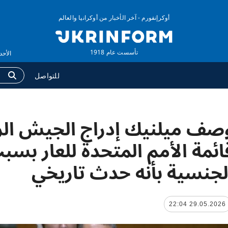
أوكرإنفورم - آخر الأخبار من أوكرانيا والعالم
تأسست عام 1918
الأحد ,09 أغسطس 2026 
للتواصل
صف ميلنيك إدراج الجيش ال
وكالة
المزيد
لومات عن الوكالة
التقارير
ائمة الأمم المتحدة للعار بسب
ات الاتصال
مقابلات
لجنسية بأنه حدث تاريخي
اسة الخصوصية وحماية
الصور
بيانات الشخصية
الفيديوهات
29.05.2026 22:04