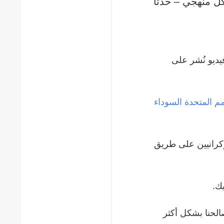
ل منهجي – حدثاً
يديو نُشر على
مم المتحدة السوداء
لأوكرانيين على طريق
يك.
الحنا بشكل أكثر