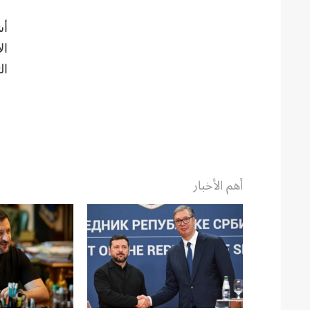
أش
ال
ال
أهم الأخبار