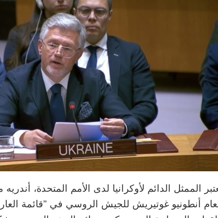
تبر الممثل الدائم لأوكرانيا لدى الأمم المتحدة، أندريه م
عام أنطونيو غوتيريش للجيش الروسي في "قائمة العار"