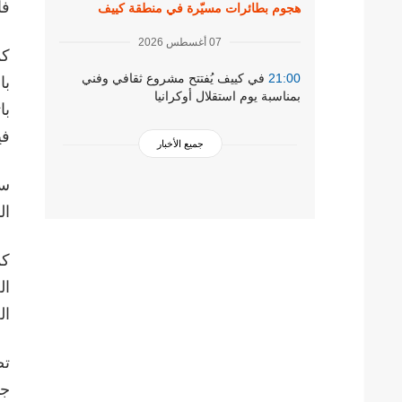
فا
هجوم بطائرات مسيّرة في منطقة كييف
07 أغسطس 2026
كم
21:00
في كييف يُفتتح مشروع ثقافي وفني
با
بمناسبة يوم استقلال أوكرانيا
با
في
جميع الأخبار
ست
ال
كم
ال
ال
تض
جن