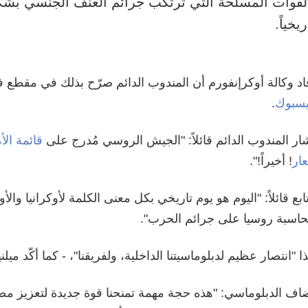
لقوات المسلحة التي ترتكب جرائم العنف الجنسي بشك
ريخياً.
اد وكالة أوكرإنفورم أن المندوب الدائم صرّح بذلك في مقطع ف
سبوك
.
ار المندوب الدائم قائلاً: "الجيش الروسي مُدرج على
قائمة الأ
عار
! أخيراً!".
ابع قائلاً: "اليوم هو يوم تاريخي بكل معنى الكلمة لأوكرانيا وا
اسبة روسيا على جرائم الحرب".
ا "انتصار عظيم لدبلوماسيتنا الداخلية، ولفريقنا"، - كما أكّد ميلن
اف الدبلوماسي: "هذه حجة مهمة تمنحنا قوة جديدة لتعزيز مص