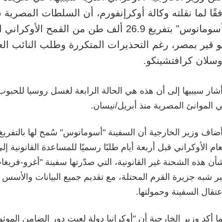
قًا لما نقلته وكالة أوكرإنفورم، أن السلطات المصري
"أسوماتوس" بتفريغ 26.9 ألف طن من القمح ال
و قير بمصر، رغم التحذيرات المتكررة وطلب النائب العا
سلان كرافتشينكو.
شار سيبيها إلى أن هذه هي الحالة الرابعة لغسل روسيا للحبوب
 الموانئ المصرية منذ أبريل/نيسان.
ضاف وزير الخارجية أن السفينة "أسوماتوس" سُمح لها بالتفريغ،
عام الأوكراني قبل أربعة أيام طلبًا رسميًا للمساعدة القانونية إ
أن هذه الشحنة غير القانونية، التي صدّرتها سفينة "أغرو-فريغ
ر شبه جزيرة القرم المحتلة، مع تقديم جميع البيانات والأسس ال
عتقال السفينة وحمولتها.
ا أكد وزير الخارجية أن "أوكرانيا دولة لعبت دور الضامن الموث