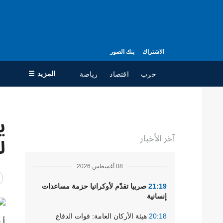
الاشتراك
بنك الصور
المزيد ☰
حرب
اقتصاد
رياضة
×
ي
جميع الأقسام
ال
آخر الأخبار
حرب
مع
ل
سياسة
جه
08 أغسطس 2026
اقتصاد
سي
ال
تعافي أوكرانيا
21:19
صربيا تقدّم لأوكرانيا حزمة مساعدات
إنسانية
مجتمع
20:18
هيئة الأركان العامة: قوات الدفاع
الدفاع
أع