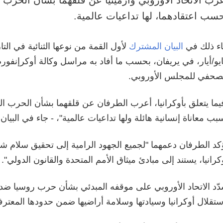
سب اعتقادهما، لها تداعيات عالمية.
ء ذلك في
البيان المشترك
يو/أيار، في يريفان، بحسب ما أفاد به مراسل وكالة أوكرإنفورم
صحفي للمجلس الأوروبي.
يما يتعلق بأوكرانيا، أعرب الطرفان عن قلقهما بشأن الحرب الم
سبب معاناة إنسانية هائلة ولها تداعيات عالمية"، - جاء في البيان.
كد الطرفان دعمهما "لجميع الجهود الرامية إلى تحقيق سلام 
كرانيا، يستند إلى مبادئ ميثاق الأمم المتحدة والقانون الدولي".
ّد الاتحاد الأوروبي على موقفه المبدئي بشأن حرب روسيا ضد 
ستقلال أوكرانيا وسيادتها وسلامة أراضيها ضمن حدودها المعترف ب