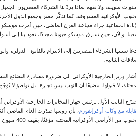
نوات طويلة، ولا نفهم لماذا يردّ لنا الشركاء المصريون الجميل
حبوب الأوكرانية المسروقة. كما نذكّر مصر وجميع الدول الأخرى
إبادة الجماعية جراء مجاعة القرن الماضي، حين أمرت موسكو
بنا. والآن، حين تسرق موسكو حبوبنا مجددًا، تعود بنا إلى أسوأ 
عا سيبيها الشركاء المصريين إلى الالتزام بالقانون الدولي، وال
علاقات الثنائية.
شار وزير الخارجية الأوكراني إلى ضرورة مصادرة البضائع ال
محتلة، لا قبولها، مضيفًا أن النهب ليس تجارة، بل تواطؤ لا يُؤجّج
رّح النائب الأول لرئيس جهاز المخابرات الخارجية الأوكراني 
ابلة مع وكالة أوكرإنفورم
، بأن روسيا صدّرت العام الماضي أ
حبوب من الأراضي الأوكرانية المحتلة مؤقتًا، بقيمة 400 مليون دولار.