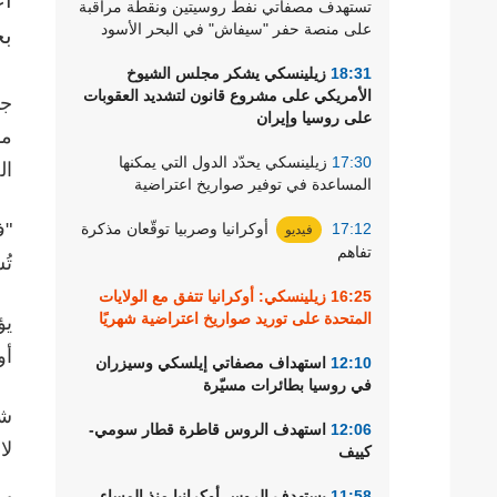
تستهدف مصفاتي نفط روسيتين ونقطة مراقبة
رياضة
على منصة حفر "سيفاش" في البحر الأسود
بح
18:31
زيلينسكي يشكر مجلس الشيوخ
الأمريكي على مشروع قانون لتشديد العقوبات
جا
على روسيا وإيران
ما
17:30
زيلينسكي يحدّد الدول التي يمكنها
ال
المساعدة في توفير صواريخ اعتراضية
"ف
17:12
أوكرانيا وصربيا توقّعان مذكرة
فيديو
تفاهم
تُ
16:25
زيلينسكي: أوكرانيا تتفق مع الولايات
المتحدة على توريد صواريخ اعتراضية شهريًا
يؤ
أو
12:10
استهداف مصفاتي إيلسكي وسيزران
في روسيا بطائرات مسيّرة
شد
12:06
استهدف الروس قاطرة قطار سومي-
لا
كييف
11:58
يستهدف الروس أوكرانيا منذ المساء