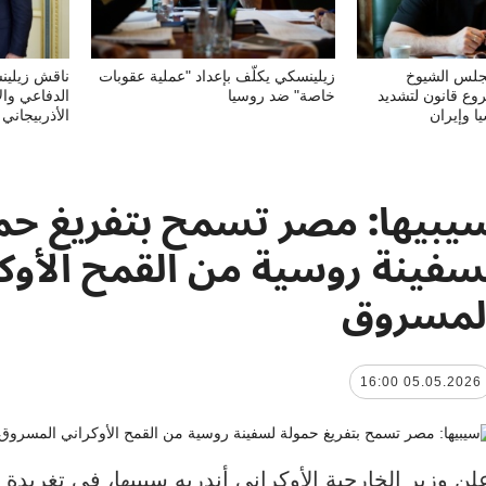
جلس الشيوخ
زيلينسكي يكلّف بإعداد "عملية عقوبات
ناقش زيلين
وع قانون لتشديد
خاصة" ضد روسيا
الدفاعي وال
ا وإيران
الأذربيجاني
يبيها: مصر تسمح بتفريغ حم
سفينة روسية من القمح الأوكر
لمسروق
05.05.2026 16:00
لن وزير الخارجية الأوكراني أندريه سيبيها، في تغريد