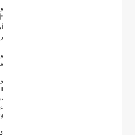
وف
أب
رو
وأ
في
وأ
ال
بش
عب
لا
كم