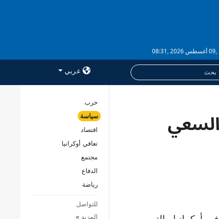
,08:31
عربي
حرب
 السعي
سياسة
خدمات
اقتصاد
الاشتراك
تعافي أوكرانيا
بنك الصور
مجتمع
الدفاع
رياضة
للتواصل
المزيد
»
ي أوكرانيا والتي