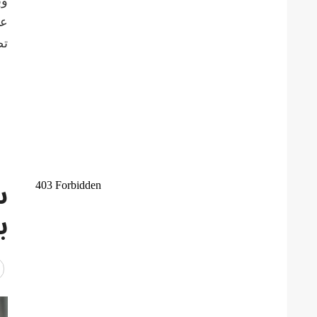
وب
عب
تص
س
ب