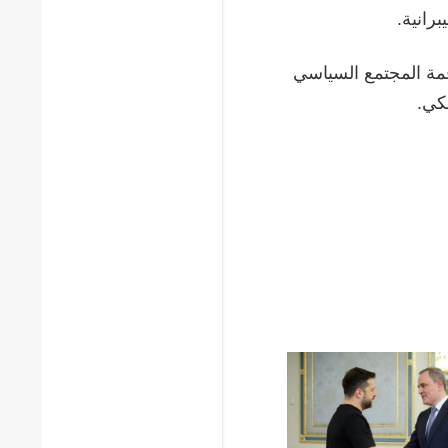
برانية.
ايو/أيار في يريفان قمة المجتمع السياسي
سكي.