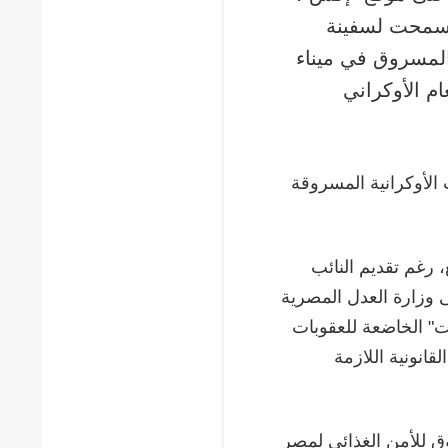
ة سمحت لسفينة
أوكراني المسروق في ميناء
م الأوكراني
 الأوكرانية المسروقة
 رغم تقديم النائب
لى وزارة العدل المصرية
ات" الخاضعة للعقوبات
قانونية اللازمة
وق للأمن الغذائي لمصر