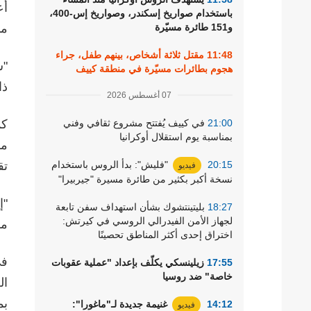
أع
باستخدام صواريخ إسكندر، وصواريخ إس-400،
و151 طائرة مسيّرة
من
11:48
مقتل ثلاثة أشخاص، بينهم طفل، جراء
"س
هجوم بطائرات مسيّرة في منطقة كييف
ذا
07 أغسطس 2026
21:00
في كييف يُفتتح مشروع ثقافي وفني
كم
بمناسبة يوم استقلال أوكرانيا
مو
20:15
"فليش": بدأ الروس باستخدام
تق
فيديو
نسخة أكبر بكثير من طائرة مسيرة "جيربيرا"
"إ
18:27
بليتينتشوك بشأن استهداف سفن تابعة
لجهاز الأمن الفيدرالي الروسي في كيرتش:
مه
اختراق إحدى أكثر المناطق تحصينًا
في
17:55
زيلينسكي يكلّف بإعداد "عملية عقوبات
خاصة" ضد روسيا
ال
بم
14:12
غنيمة جديدة لـ"ماغورا":
فيديو