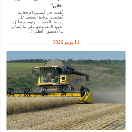
الظلي"
عُقدت في أمستردام فعالية
خُصّصت لزيادة الضغط على
روسيا بالعقوبات وتوسيع نطاق
القيود المفروضة على ما يُسمّى
بـ"الأسطول الظلّي".
11 يونيو 2026