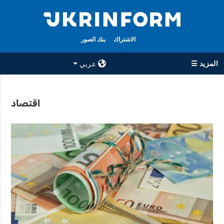
الاشتراك
بنك الصور
المزيد ☰
عربي
×
اقتصاد
جميع الأقسام
الوكالة
حرب
معلومات عن
الوكالة
سياسة
جهات الاتصال
اقتصاد
سياسة الخصوصية
تعافي أوكرانيا
وحماية البيانات
مجتمع
الشخصية
الدفاع
رياضة