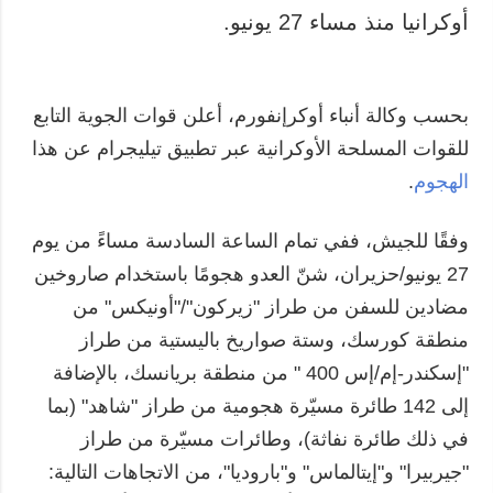
أوكرانيا منذ مساء 27 يونيو.
بحسب وكالة أنباء أوكرإنفورم، أعلن قوات الجوية التابع
للقوات المسلحة الأوكرانية عبر تطبيق تيليجرام عن هذا
الهجوم
.
وفقًا للجيش، ففي تمام الساعة السادسة مساءً من يوم
27 يونيو/حزيران، شنّ العدو هجومًا باستخدام صاروخين
مضادين للسفن من طراز "زيركون"/"أونيكس" من
منطقة كورسك، وستة صواريخ باليستية من طراز
"إسكندر-إم/إس 400 " من منطقة بريانسك، بالإضافة
إلى 142 طائرة مسيّرة هجومية من طراز "شاهد" (بما
في ذلك طائرة نفاثة)، وطائرات مسيّرة من طراز
"جيربيرا" و"إيتالماس" و"باروديا"، من الاتجاهات التالية: