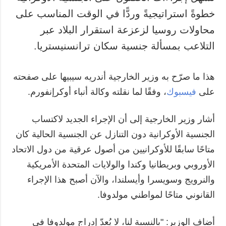
خطوةً استراتيجيةً وردًّا في الوقت المناسب على
محاولات روسيا لزعزعة استقرار البلاد عبر
التلاعب بمسألة جنسية سكان ترانسنيستريا.
هذا ما صرّح به وزير الخارجية أندريه سيبيها على صفحته
على
فيسبوك
، وفقًا لما نقلته وكالة أنباء أوكرإنفورم.
أشار وزير الخارجية إلى أن الإجراء الجديد لاكتساب
الجنسية الأوكرانية دون التنازل عن الجنسية الحالية كان
متاحًا سابقًا للأوكرانيين من أصول عرقية من دول الاتحاد
الأوروبي وبريطانيا وكندا والولايات المتحدة الأمريكية
والنرويج وسويسرا وأيسلندا، والآن أصبح هذا الإجراء
القانوني متاحًا لمواطني مولدوفا.
أضاف الوزير: "بالنسبة لنا، لا يُعدّ إدراج مولدوفا في