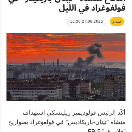
فولغوغراد في الليل
فيديو
27.06.2026 16:30
أكّد الرئيس فولوديمير زيلينسكي استهداف
منشأة "تيتان-باريكاديس" في فولغوغراد بصواريخ
"فلامينغو" FP-5.