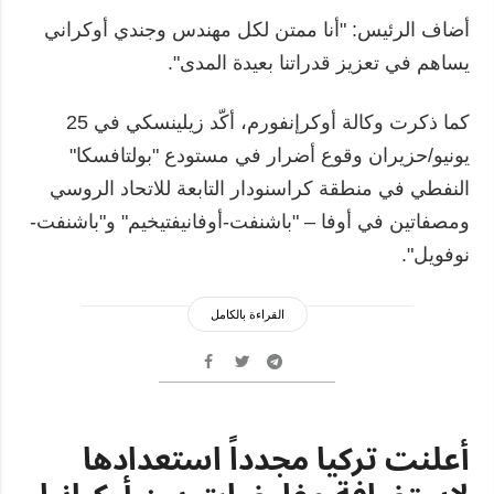
أضاف الرئيس: "أنا ممتن لكل مهندس وجندي أوكراني
يساهم في تعزيز قدراتنا بعيدة المدى".
كما ذكرت وكالة أوكرإنفورم، أكّد زيلينسكي في 25
يونيو/حزيران وقوع أضرار في مستودع "بولتافسكا"
النفطي في منطقة كراسنودار التابعة للاتحاد الروسي
ومصفاتين في أوفا – "باشنفت-أوفانيفتيخيم" و"باشنفت-
نوفويل".
القراءة بالكامل
أعلنت تركيا مجدداً استعدادها
لاستضافة مفاوضات بين أوكرانيا