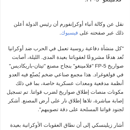
نقل عن وكالة أنباء أوكرإنفورم أن رئيس الدولة أعلن
ذلك عبر صفحته على
فيسبوك
.
"كل منشأة دفاعية روسية تعمل في الحرب ضد أوكرانيا
تُعد هدفًا مشروعًا لعقوباتنا بعيدة المدى. الليلة، أصابت
صواريخ FP-5 "فلامينغو" بنجاح مصنع "تيتان-باريكاديس"
في فولغوغراد. هذا مجمع صناعي ضخم يُصنّع فيه العدو
أنظمة مدفعية ومعدات عسكرية خاصة، بما في ذلك
مكونات منصات إطلاق صواريخ لضرب قواتنا. تم تسجيل
إصابة مباشرة، تلاها إطلاق نار على أرض المصنع. أشكر
لجنود قواتنا المسلحة على دقة تصويبهم".
أشار زيلينسكي إلى أن نطاق العقوبات الأوكرانية بعيدة