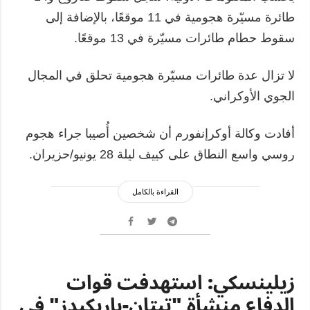
طائرة مسيّرة هجومية في 11 موقعًا، بالإضافة إلى
سقوط حطام طائرات مسيّرة في 13 موقعًا.
لا تزال عدة طائرات مسيّرة هجومية تحلق في المجال
الجوي الأوكراني.
أفادت وكالة أوكرإنفورم أن شخصين أُصيبا جراء هجوم
روسي واسع النطاق على كييف ليلة 28 يونيو/حزيران.
القراءة بالكامل
زيلينسكي: استهدفت قوات
الدفاع منشأة "تيتان-باريكيدز" في