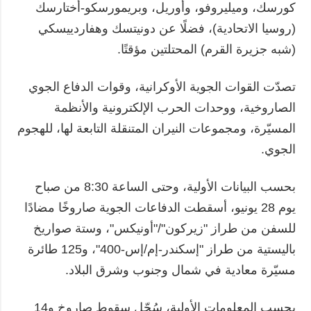
كورسك، وميليروفو، وأوريل، وبريمورسكو-أختارسك
(روسيا الاتحادية)، فضلًا عن دونيتسك وهفاردييسكي
(شبه جزيرة القرم) المحتلتين مؤقتًا.
تصدّت القوات الجوية الأوكرانية، وقوات الدفاع الجوي
الصاروخية، ووحدات الحرب الإلكترونية والأنظمة
المسيّرة، ومجموعات النيران المتنقلة التابعة لها، للهجوم
الجوي.
بحسب البيانات الأولية، وحتى الساعة 8:30 من صباح
يوم 28 يونيو، أسقطت الدفاعات الجوية صاروخًا مضادًا
للسفن من طراز "زيركون"/"أونيكس"، وستة صواريخ
باليستية من طراز "إسكندر-إم/إس-400"، و125 طائرة
مسيّرة معادية في شمال وجنوب وشرق البلاد.
بحسب المعلومات الأولية، سُجّل سقوط صاروخ و14