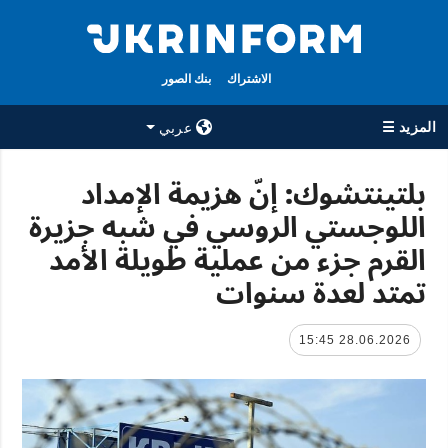
الاشتراك
بنك الصور
المزيد ☰
عربي
×
بلتينتشوك: إنّ هزيمة الإمداد
اللوجستي الروسي في شبه جزيرة
جميع الأقسام
الوكالة
القرم جزء من عملية طويلة الأمد
حرب
معلومات عن
الوكالة
تمتد لعدة سنوات
سياسة
جهات الاتصال
اقتصاد
سياسة الخصوصية
28.06.2026 15:45
تعافي أوكرانيا
وحماية البيانات
مجتمع
الشخصية
الدفاع
رياضة