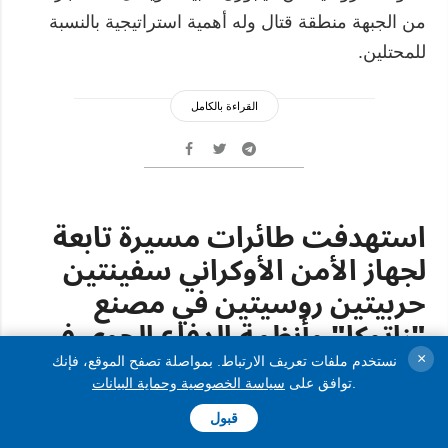
من الجبهة منطقة قتال وله أهمية استراتيجية بالنسبة
للمحتلين.
القراءة بالكامل
استهدفت طائرات مسيرة تابعة
لجهاز الأمن الأوكراني سفينتين
حربيتين روسيتين في مصنع
"زاتوكا" وأنظمة الدفاع الجوي في
كيرتش
×
نستخدم ملفات تعريف الارتباط. بمواصلة تصفح الموقع، فإنك
.
توافق على
سياسة الخصوصية وحماية البيانات
26.06.2026 14:50
قبول