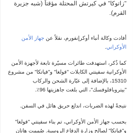
"زاتوكا" في كيرتش المحتلة مؤقتاً (شبه جزيرة
القرم).
أفادت وكالة أنباء أوكرإنفورم، نقلاً عن
جهاز الأمن
الأوكراني
.
كما ذُكر، استهدفت طائرات مسيّرة تابعة لأجهزة الأمن
الأوكرانية سفينتي الكابلات "فولغا" و"فياتكا" من مشروع
15310، بالإضافة إلى عبّارة الشحن والركاب
"بيتروبافلوفسك"، التي بلغت جاهزيتها 96٪.
نتيجةً لهذه الضربات، اندلع حريق هائل في السفن.
بحسب جهاز الأمن الأوكراني، تم بناء سفينتي "فولغا"
و"فياتكا" لصالح وزارة الدفاع الروسية. صُممت هاتان