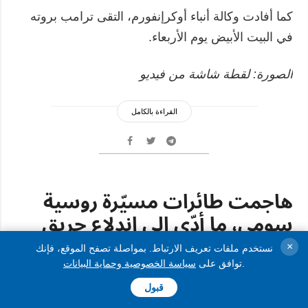
كما أفادت وكالة أنباء أوكرإنفورم، التقى ترامب بروته
في البيت الأبيض يوم الأربعاء.
الصورة: لقطة شاشة من فيديو
القراءة بالكامل
هاجمت طائرات مسيّرة روسية
سومي، ما أدّى إلى اندلاع حريق
في محطة للوقود ووقعت إصابات
×
نستخدم ملفات تعريف الارتباط. بمواصلة تصفح الموقع، فإنك
.
توافق على
سياسة الخصوصية وحماية البيانات
تجديد
25.06.2026 13:56
قبول