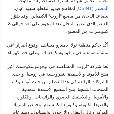
بحسب تحليل شركة "أسترا" للاستخبارات مفتوحة
المصدر (OSINT)
لمقاطع فيديو التقطها شهود عيان،
يتصاعد الدخان من مصنع "آزوت" الكيميائي. وقد صُوّر
الفيديو الذي يُظهر الدخان بعد الهجوم على بُعد حوالي 8
كيلومترات من المصنع.
أكّد حاكم منطقة تولا، دميترو ميليايف، وقوع أضرار "في
منشأة صناعية في نوفوموسكوفسك" وعلى خط كهرباء.
تُعدّ شركة "آزوت" المساهمة في نوفوموسكوفسك أكبر
منتج للأمونيا والأسمدة النيتروجينية في روسيا، وإحدى
الشركات الرائدة في هذا القطاع من حيث أنواع وكمية
المنتجات المُنتجة. ينتج المصنع الأسمدة المعدنية،
والأمونيا، والبلاستيك العضوي والراتنجات، والكلور،
والصودا الكاوية، وكلوريد الكالسيوم، وحمض النيتريك
المركز وعالي النقاء، والأرجون، والميثانول. ومنذ عام