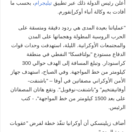
أعلن رئيس الدولة ذلك عبر تطبيق
تيليجرام
، بحسب ما
أفادت به وكالة أنباء أوكرإنفورم.
"عملياتنا بعيدة المدى هي ردود دقيقة ومتسقة على
الحرب الروسية المطولة وهجماتها على المدن
والمجتمعات الأوكرانية. الليلة، استهدفت وحدات قوات
الدفاع مستودع "بولتافسكا" النفطي في منطقة
كراسنودار. وتبلغ المسافة إلى الهدف حوالي 300
كيلومتر من خط المواجهة. وفي الصباح، استهدف جهاز
الأمن الأوكراني مصفاتين في أوفا – "باشنفت-
أوفانيفتخيم" و"باشنفت-نوفويل". وتقع هاتان المصفاتان
على بعد 1500 كيلومتر من خط المواجهة"، - كتب
الرئيس.
أضاف زيلينسكي أن أوكرانيا تنفّذ خطة لفرض "عقوبات