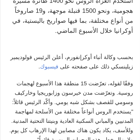
استخدم الغزاة الروس نحو 1400 طائرة مسيّرة
هجومية، ونحو 1500 قنبلة موجهة، و19 صاروخاً
المزيد
خدمات
من أنواع مختلفة، بما فيها صواريخ باليستية، في
التقارير
الاشتراك
أوكرانيا خلال الأسبوع الماضي.
مقابلات
بنك الصور
الصور
الفيديوهات
بحسب وكالة أنباء أوكرإنفورم، أعلن الرئيس فولوديمير
زيلينسكي ذلك على صفحته على
فيسبوك
.
وفقًا لقوله، تعرّضت 15 منطقة هذا الأسبوع لهجمات
روسية. وتعرّضت مدن خيرسون وزابوريجيا وخاركيف
وسومي للقصف بشكل شبه يومي. وأكّد الرئيس قائلاً:
"يستخدم الروس أنواعاً مختلفة من الأسلحة لمهاجمة
المدنيين والمباني السكنية العادية وبنيتنا التحتية المدنية.
وللأسف، يكاد يكون هناك مصابين لهذا الإرهاب كل يوم.
ولا يزال خطر هذه الهجمات الروسية قائماً".