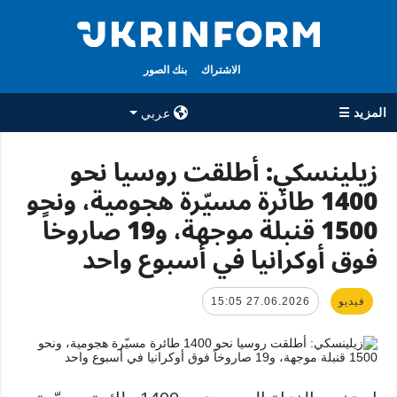
الاشتراك
بنك الصور
المزيد ☰
عربي
×
زيلينسكي: أطلقت روسيا نحو
1400 طائرة مسيّرة هجومية، ونحو
جميع الأقسام
الوكالة
1500 قنبلة موجهة، و19 صاروخاً
حرب
معلومات عن
الوكالة
فوق أوكرانيا في أسبوع واحد
سياسة
جهات الاتصال
اقتصاد
سياسة الخصوصية
فيديو
27.06.2026 15:05
تعافي أوكرانيا
وحماية البيانات
مجتمع
الشخصية
الدفاع
رياضة