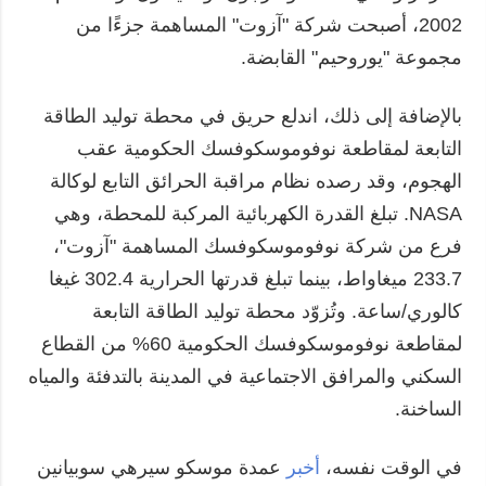
2002، أصبحت شركة "آزوت" المساهمة جزءًا من
مجموعة "يوروحيم" القابضة.
بالإضافة إلى ذلك، اندلع حريق في محطة توليد الطاقة
التابعة لمقاطعة نوفوموسكوفسك الحكومية عقب
الهجوم، وقد رصده نظام مراقبة الحرائق التابع لوكالة
NASA. تبلغ القدرة الكهربائية المركبة للمحطة، وهي
فرع من شركة نوفوموسكوفسك المساهمة "آزوت"،
233.7 ميغاواط، بينما تبلغ قدرتها الحرارية 302.4 غيغا
كالوري/ساعة. وتُزوّد محطة توليد الطاقة التابعة
لمقاطعة نوفوموسكوفسك الحكومية 60% من القطاع
السكني والمرافق الاجتماعية في المدينة بالتدفئة والمياه
الساخنة.
في الوقت نفسه،
أخبر
عمدة موسكو سيرهي سوبيانين