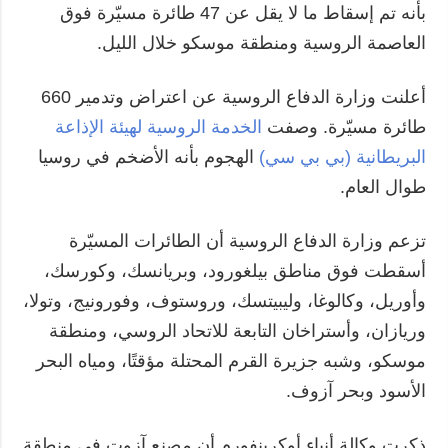
بأنه تم إسقاط ما لا يقل عن 47 طائرة مسيّرة فوق
العاصمة الروسية ومنطقة موسكو خلال الليل.
أعلنت وزارة الدفاع الروسية عن اعتراض وتدمير 660
طائرة مسيّرة. وصفت
الخدمة الروسية لهيئة الإذاعة
البريطانية (بي بي سي)
الهجوم بأنه الأضخم في روسيا
طوال العام.
تزعم وزارة الدفاع الروسية أن الطائرات المسيّرة
أسقطت فوق مناطق بيلغورود، وبريانسك، وكورسك،
وأوريل، وكالوغا، وليبيتسك، وروستوف، وفورونيج، وتولا،
وريازان، وأستراخان التابعة للاتحاد الروسي، ومنطقة
موسكو، وشبه جزيرة القرم المحتلة مؤقتًا، ومياه البحر
الأسود وبحر آزوف.
ذكرت وكالة أنباء أوكرينفورم أن مصنع آزوت في منطقة