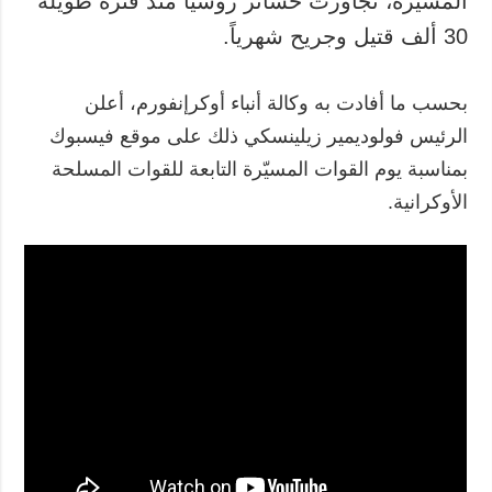
المسيّرة، تجاوزت خسائر روسيا منذ فترة طويلة
30 ألف قتيل وجريح شهرياً.
المزيد
خدمات
التقارير
الاشتراك
بحسب ما أفادت به وكالة أنباء أوكرإنفورم، أعلن
مقابلات
بنك الصور
الرئيس فولوديمير زيلينسكي ذلك على موقع فيسبوك
الصور
بمناسبة يوم القوات المسيّرة التابعة للقوات المسلحة
الفيديوهات
الأوكرانية.