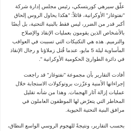
علّق سيرهي كوريتسكي، رئيس مجلس إدارة شركة
"نفتوغاز" الأوكرانية، قائلاً: "هكذا يحاول الروس إلحاق
أكبر قدر من الضرر، ليس فقط بالبنية التحتية، بل أيضًا
بالأشخاص الذين يقومون بعمليات الإنقاذ والإصلاح
والترميم. هذه هي التكتيكات التي تسببت في العواقب
المأساوية ليلة 5 مايو، عندما قُتل زملاؤنا و رجال الإنقاذ
في دائرة الطوارئ الحكومية الأوكرانية ".
أفادت التقارير بأن مجموعة "نفتوغاز" قد راجعت
إجراءاتها الأمنية وعزّزت بروتوكولات الاستجابة خلال
عمليات إزالة آثار الهجمات. وهذا من شأنه تقليل
المخاطر التي يتعرّض لها الموظفون العاملون في
مرافق البنية التحتية الحيوية.
بحسب التقارير، ونتيجةً للهجوم الروسي الواسع النطاق،