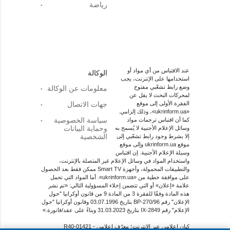
رياضة
عند الاقتباس من أي مواد أو
الوكالة
استخدامها على الإنترنت، يجب
وضع رابط تشعّبي مفتوح
معلومات عن الوكالة
لمحركات البحث لا يقل عن
الفقرة الأولى إلى موقع
جهات الاتصال
«ukrinform.ua»، وذلك إلزامي.
سياسة الخصوصية
كما أن اقتباس ترجمات مواد
وحماية البيانات
وسائل الإعلام الأجنبية لا يُسمح به
الشخصية
إلا بشرط وجود رابط تشعّبي إلى
موقع ukrinform.ua وإلى موقع
وسيلة الإعلام الأجنبية. إن اقتباس
واستخدام المواد في وسائل الإعلام غير المتصلة بالإنترنت،
والتطبيقات المحمولة، وأجهزة Smart TV ممكن فقط بعد الحصول
على موافقة خطية من «ukrinform.ua». أما المواد التي تحمل
علامة «إعلان» أو التي تتضمن إخلاء المسؤولية التالي: «تم نشر
هذه المادة وفقًا للفقرة 3 من المادة 9 من قانون أوكرانيا "حول
الإعلان" رقم 270/96-ВР بتاريخ 03.07.1996 وقانون أوكرانيا "حول
الإعلام" رقم 2849-IX بتاريخ 31.03.2023 وبناءً على عقد/فاتورة.»
كيان إعلامي عبر الإنترنت؛ معرّف اعلامي - R40-01421