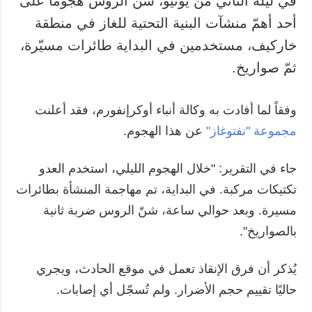
في ليلة الثاني من يونيو، شنّ الروس هجوماً على
أحد أهمّ منشآت البنية التحتية للغاز في منطقة
خاركيف، مستخدمين في البداية طائرات مسيّرة،
ثمّ صواريخ.
وفقاً لما أفادت به وكالة أنباء أوكرإنفورم، فقد أعلنت
مجموعة "نفتوغاز"
عن هذا الهجوم.
جاء في التقرير: "خلال الهجوم الليلي، استخدم العدو
تكتيكات مركبة. في البداية، تم مهاجمة المنشأة بطائرات
مسيرة. وبعد حوالي ساعة، شنّ الروس ضربة ثانية
بالصواريخ".
يُذكر أن فرق الإنقاذ تعمل في موقع الحادث، ويجري
حاليًا تقييم حجم الأضرار. ولم تُسجّل أي إصابات.