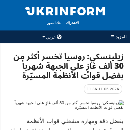
الاشتراك
بنك الصور
المزيد ☰
عربي
×
زيلينسكي: روسيا تخسر أكثر من
30 ألف غازٍ على الجبهة شهرياً
جميع الأقسام
الوكالة
بفضل قوات الأنظمة المسيّرة
حرب
معلومات عن
الوكالة
سياسة
جهات الاتصال
11.06.2026 11:36
اقتصاد
سياسة الخصوصية
تعافي أوكرانيا
وحماية البيانات
مجتمع
الشخصية
الدفاع
بفضل دقة ومهارة مشغلي قوات الأنظمة
رياضة