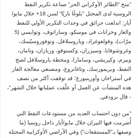
"منح "الطائر الأوكراني الحر" صناعة تكرير النفط
الروسية لدى المحتل "بلوغًا ناريًا" لسن 18+ خلال مايو/
أيار: اندلعت حرائق في وحدات التكرير الأولي للنفط
والغاز وخزانات في موسكو، وساراتوف، وتوابسي (5
مرّات)، وفولغوغراد، وياروسلافل، ونوفوروسيّسك،
وغروشوفايا، وسيزران، وكستوفو، وريازان، وتامان،
وبيرم، وكيريشي، وسامارا، ومحطة ياروسلافل لضخ
النفط، وبريمورسك، وتاغانروغ، ومصنعي معالجة الغاز
في أستراخان وأورينبورغ؛ قد توقفت أكثر من نصف
هذه المنشآت عن العمل أو علّقت عملياتها خلال الشهر"،
- قال برودفي.
"من دون احتساب العديد من مستودعات النفط التي
أُضرمت فيها النيران خلال مايو/أيار داخل روسيا (ما
وصفها بـ"المستنقعات") وفي الأراضي الأوكرانية المحتلة