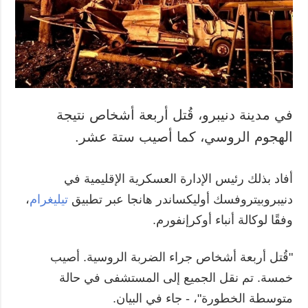
المزيد
خدمات
التقارير
الاشتراك
مقابلات
بنك الصور
الصور
الفيديوهات
في مدينة دنيبرو، قُتل أربعة أشخاص نتيجة
الهجوم الروسي، كما أصيب ستة عشر.
أفاد بذلك رئيس الإدارة العسكرية الإقليمية في
دنيبروبيتروفسك أوليكساندر هانجا عبر تطبيق
تيليغرام
،
وفقًا لوكالة أنباء أوكرإنفورم.
"قُتل أربعة أشخاص جراء الضربة الروسية. أصيب
خمسة. تم نقل الجميع إلى المستشفى في حالة
متوسطة الخطورة"، - جاء في البيان.