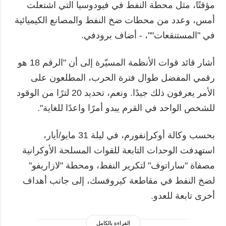
مؤقتًا، مثل محطة النفط في فيودوسيا التي اشتعلت
أمس، وعدد من محطات ضخ النفط والمصانع الكيميائية
في "المستنقعات""، - أضاف برودفي.
أشار قائد قوات الأنظمة المسيّرة إلى أن "الرقم 18 هو
رقمي المفضل طوال فترة الحرب، المطلعون على
الأمر يعرفون ذلك جيدًا. ونعم، تحديد 20 لترًا من الوقود
للشخص الواحد في القرم يبدو أمرًا واعدًا للغاية".
بحسب وكالة أوكرإنفورم، في ليلة 31 مايو/أيار،
استهدفت الوحدات التابعة للقوات المسلحة الأوكرانية
مصفاة "ساراتوف" لتكرير النفط، ومحطة "لازاريفو"
لضخ النفط في مقاطعة كيروفسك، إلى جانب أهداف
أخرى تابعة للعدو.
القراءة بالكامل