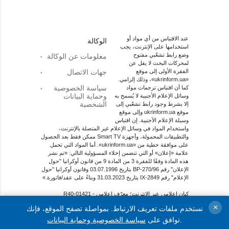
عند الاقتباس من أي مواد أو
الوكالة
استخدامها على الإنترنت، يجب
وضع رابط تشعّبي مفتوح
معلومات عن الوكالة
لمحركات البحث لا يقل عن
الفقرة الأولى إلى موقع
جهات الاتصال
«ukrinform.ua»، وذلك إلزامي.
سياسة الخصوصية
كما أن اقتباس ترجمات مواد
وحماية البيانات
وسائل الإعلام الأجنبية لا يُسمح به
الشخصية
إلا بشرط وجود رابط تشعّبي إلى
موقع ukrinform.ua وإلى موقع
وسيلة الإعلام الأجنبية. إن اقتباس
واستخدام المواد في وسائل الإعلام غير المتصلة بالإنترنت،
والتطبيقات المحمولة، وأجهزة Smart TV ممكن فقط بعد الحصول
على موافقة خطية من «ukrinform.ua». أما المواد التي تحمل
علامة «إعلان» أو التي تتضمن إخلاء المسؤولية التالي: «تم نشر
هذه المادة وفقًا للفقرة 3 من المادة 9 من قانون أوكرانيا "حول
الإعلان" رقم 270/96-ВР بتاريخ 03.07.1996 وقانون أوكرانيا "حول
الإعلام" رقم 2849-IX بتاريخ 31.03.2023 وبناءً على عقد/فاتورة.»
كيان إعلامي عبر الإنترنت؛ معرّف اعلامي - R40-01421
×
نستخدم ملفات تعريف الارتباط. بمواصلة تصفح الموقع، فإنك
© 2015-2026جميع الحقوق محفوظة لوكالة الأنباء الأوكرانية
الوطنية "أوكرإنفورم"
.
توافق على
سياسة الخصوصية وحماية البيانات