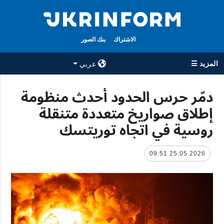
الاشتراك
بنك الصور
المزيد ☰
عربي
×
دمّر حرس الحدود أحدث منظومة
إطلاق صواريخ متعددة متنقلة
جميع الأقسام
الوكالة
روسية في اتجاه توريتسك
حرب
معلومات عن
الوكالة
سياسة
جهات الاتصال
25.05.2026 09:51
اقتصاد
سياسة الخصوصية
تعافي أوكرانيا
وحماية البيانات
مجتمع
الشخصية
الدفاع
رياضة