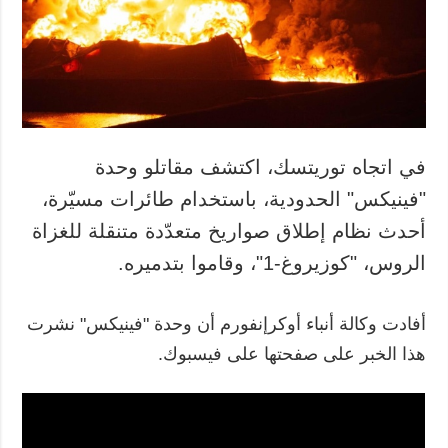
المزيد
خدمات
التقارير
الاشتراك
مقابلات
بنك الصور
الصور
الفيديوهات
في اتجاه توريتسك، اكتشف مقاتلو وحدة
"فينيكس" الحدودية، باستخدام طائرات مسيّرة،
أحدث نظام إطلاق صواريخ متعدّدة متنقلة للغزاة
الروس، "كوزيروغ-1"، وقاموا بتدميره.
أفادت وكالة أنباء أوكرإنفورم أن وحدة "فينيكس" نشرت
هذا الخبر على صفحتها على فيسبوك.