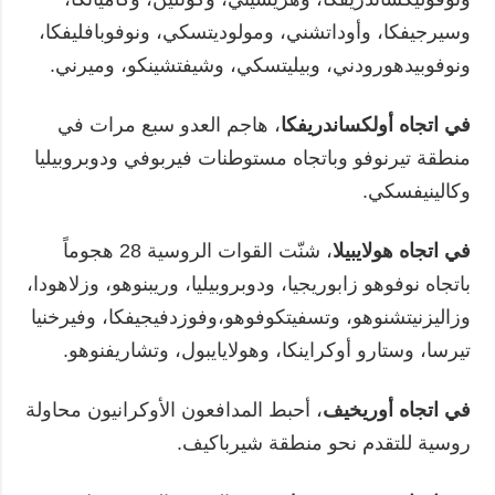
وسيرجيفكا، وأوداتشني، ومولوديتسكي، ونوفوبافليفكا،
ونوفوبيدهورودني، وبيليتسكي، وشيفتشينكو، وميرني.
في اتجاه أولكساندريفكا
، هاجم العدو سبع مرات في
منطقة تيرنوفو وباتجاه مستوطنات فيربوفي ودوبروبيليا
وكالينيفسكي.
في اتجاه هولايبيلا
، شنّت القوات الروسية 28 هجوماً
باتجاه نوفوهو زابوريجيا، ودوبروبيليا، وريبنوهو، وزلاهودا،
وزاليزنيتشنوهو، وتسفيتكوفوهو،وفوزدفيجيفكا، وفيرخنيا
تيرسا، وستارو أوكراينكا، وهولايايبول، وتشاريفنوهو.
في اتجاه أوريخيف
، أحبط المدافعون الأوكرانيون محاولة
روسية للتقدم نحو منطقة شيرباكيف.