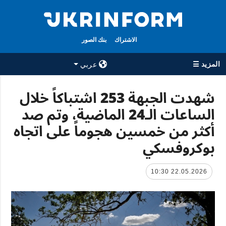
الاشتراك
بنك الصور
المزيد ☰
عربي
×
شهدت الجبهة 253 اشتباكاً خلال
الساعات الـ24 الماضية، وتم صد
جميع الأقسام
الوكالة
أكثر من خمسين هجوماً على اتجاه
حرب
معلومات عن
الوكالة
بوكروفسكي
سياسة
جهات الاتصال
اقتصاد
سياسة الخصوصية
22.05.2026 10:30
تعافي أوكرانيا
وحماية البيانات
مجتمع
الشخصية
الدفاع
رياضة