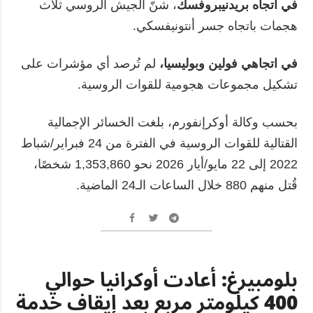
في اتجاه بريدنيبروفسك
، شنّ الجيش الروسي ثلاث
هجمات باتجاه جسر أنتونيفسكي.
في اتجاهي فولين وبوليسيا،
لم تُرصد أي مؤشرات على
تشكيل مجموعات هجومية للقوات الروسية.
بحسب وكالة أوكرإنفورم، بلغت الخسائر الإجمالية
القتالية للقوات الروسية في الفترة من 24 فبراير/شباط
2022 إلى 22 مايو/أيار 2026 نحو 1,353,860 شخصًا،
قُتل منهم 880 خلال الساعات الـ24 الماضية.
بلومبيرغ: أعادت أوكرانيا حوالي
400 كيلومتر مربع بعد إيقاف خدمة