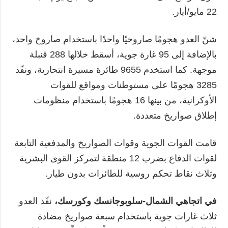
22 مايو/أيار.
شنّ العدو هجومًا صاروخيًا واحدًا باستخدام صاروخ واحد،
بالإضافة إلى 95 غارة جوية، أسقط خلالها 288 قنبلة
موجهة. كما استخدم 9655 طائرة مسيرة انتحارية، ونفّذ
3285 هجومًا على مستوطنات ومواقع للقوات
الأوكرانية، من بينها 16 هجومًا باستخدام منظومات
إطلاق صواريخ متعددة.
قامت القوات الجوية وقوات الصواريخ والمدفعية التابعة
لقوات الدفاع بضرب 12 منطقة لتمركز القوى البشرية
وثلاث نقاط تحكم روسية للطائرات بدون طيار.
في اتجاهي الشمال-سلوبوجانسك وكورسك،
نفّذ العدو
ثلاث غارات جوية باستخدام سبعة صواريخ مضادة