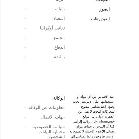
سياسة
الصور
اقتصاد
الفيديوهات
تعافي أوكرانيا
مجتمع
الدفاع
رياضة
عند الاقتباس من أي مواد أو
الوكالة
استخدامها على الإنترنت، يجب
وضع رابط تشعّبي مفتوح
معلومات عن الوكالة
لمحركات البحث لا يقل عن
الفقرة الأولى إلى موقع
جهات الاتصال
«ukrinform.ua»، وذلك إلزامي.
سياسة الخصوصية
كما أن اقتباس ترجمات مواد
وحماية البيانات
وسائل الإعلام الأجنبية لا يُسمح به
الشخصية
إلا بشرط وجود رابط تشعّبي إلى