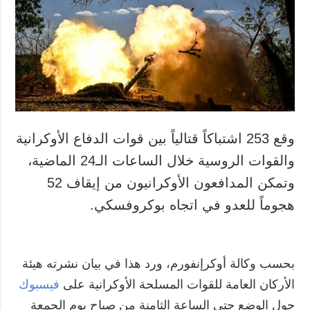
المزيد
خدمات
التقارير
الاشتراك
مقابلات
بنك الصور
الصور
الفيديوهات
وقع 253 اشتباكاً قتالياً بين قوات الدفاع الأوكرانية
والقوات الروسية خلال الساعات الـ24 الماضية،
وتمكن المدافعون الأوكرانيون من إيقاف 52
هجوماً للعدو في اتجاه بوكروفسكي.
بحسب وكالة أوكرإنفورم، ورد هذا في بيان نشرته هيئة
الأركان العامة للقوات المسلحة الأوكرانية على
فيسبوك
حول الوضع حتى الساعة الثامنة من صباح يوم الجمعة