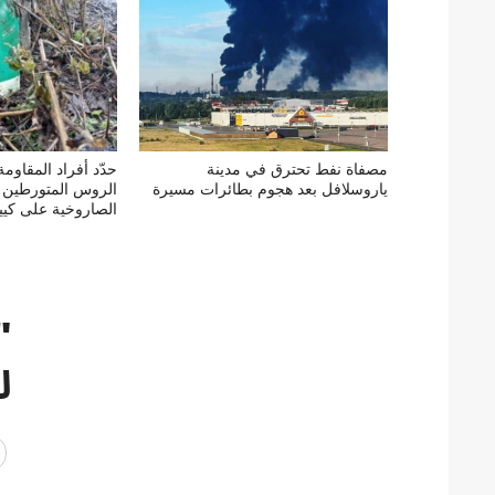
مصفاة نفط تحترق في مدينة
حدّد أفراد المقاوم
ياروسلافل بعد هجوم بطائرات مسيرة
الروس المتورطين 
الصاروخية على كي
"
ل