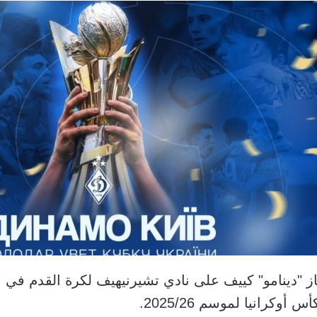
ز "دينامو" كييف على نادي تشيرنيهيف لكرة القدم في ا
أس أوكرانيا لموسم 2025/26.