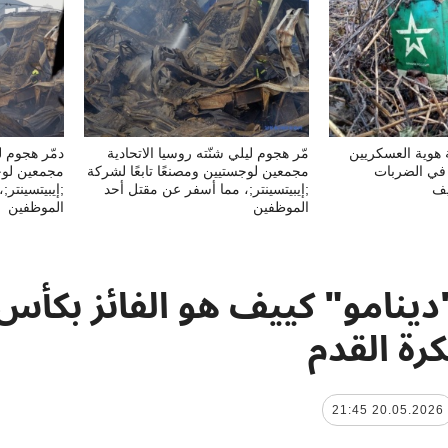
ة هوية العسكريين
مّر هجوم ليلي شنّته روسيا الاتحادية
دمّر هجوم لي
في الضربات
مجمعين لوجستيين ومصنعًا تابعًا لشركة
مجمعين لوجس
يف
;إيبيتسينتر;، مما أسفر عن مقتل أحد
;إيبيتسينتر
الموظفين
الموظفين
دينامو" كييف هو الفائز بكأس أ
كرة القدم
20.05.2026 21:45