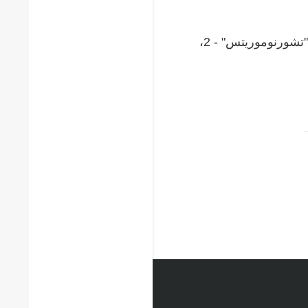
كأس أوكرانيا لكرة القدم، الألقاب: "شاختار" - 15، "دينامو" - 14، "تشورنوموريتس" - 2،