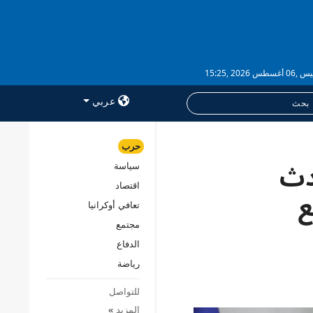
طس 2026 ,15:25
عربي
حرب
دث
سياسة
خدمات
اقتصاد
الاشتراك
ع
تعافي أوكرانيا
بنك الصور
مجتمع
الدفاع
رياضة
للتواصل
المزيد
»