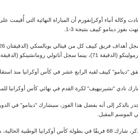
ادت وكالة أنباء أوكرإنفورم أن المباراة النهائية التي أُقيمت عل
تهت بفوز دينامو كييف بنتيجة 3-1.
نكو (الدقيقة 71)، بينما سجل أناتولي رومانشينكو (الدقيقة 34) هدفي المباراة.
ق "دينامو" كييف لقبه الرابع عشر في كأس أوكرانيا منذ استقلال
رك نادي "تشيرنيهيف" لكرة القدم في نهائي كأس أوكرانيا للمرة
در بالذكر إلى أنه بفضل هذا الفوز، سيشارك "دينامو" في الدور
 الموسم المقبل.