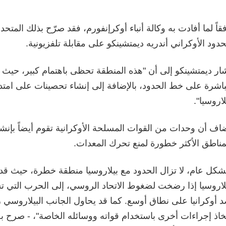
قاً لما أفادت به وكالة أنباء أوكرإنفورم، فقد صرّح بذلك الم
حدود الأوكراني أندريه ديمتشينكو على مقابلة تلفزيونية.
ار ديمتشينكو إلى أن "هذه المنطقة تحظى باهتمام كبير، حيث
اشرة على خط الحدود، بالإضافة إلى إنشاء تحصينات على امتدا
لاروسيا".
اف أن وحدات من القوات المسلحة الأوكرانية تقوم أيضاً بإنش
مناطق الأكثر خطورة لمنع تحرك المعدات.
شكل عام، لا تزال الحدود مع بيلاروسيا منطقة خطرة، حيث قد 
لاروسيا إذا رضخت لضغوط الاتحاد الروسي، إلى الحرب التي تشنّه
 أوكرانيا على نطاق أوسع. كما قد يحاول الجانب البيلاروسي ز
خاذ إجراءات أخرى باستخدام قواته ووسائله الخاصة"، - صرح ب