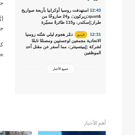
حر
12:43
استهدفت روسيا أوكرانيا بأربعة صواريخ
&quot;زيركون;، و24 صاروخًا من
أك
طراز;إسكندر، و115 طائرةً مسيّرة
جن
12:31
دمّر هجوم ليلي شنّته روسيا
فيديو
الاتحادية مجمعين لوجستيين ومصنعًا تابعًا
كم
لشركة ;إيبيتسينتر;، مما أسفر عن مقتل أحد
الموظفين
بي
جميع الأخبار
أهم الأخبار