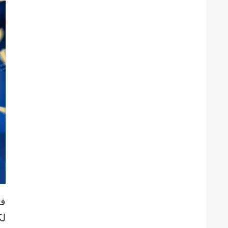
فا
لك