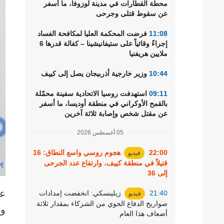
محطة القطارات في مدينة لوزوفا، ما أسفر
رياضة
عن سقوط قتلى وجرحى
11:08
فرضت المحكمة العليا لمكافحة الفساد
إجراءً وقائياً على ستيفانيشينا – كفالة قدرها 6
ملايين هريفنيا
10:44
وزير خارجية أذربيجان يصل إلى كييف
09:11
استهدفت روسيا الاتحادية سفينة محمّلة
بالقمح الأوكراني في منطقة أوديسا، ما أسفر
عن مقتل شخص وإصابة ثلاثة آخرين
05 أغسطس 2026
22:00
هجوم روسي واسع النطاق: 16
فيديو
قتيلاً في منطقة كييف، وارتفاع عدد الجرحى
إلى 36
عل
21:40
زيلينسكي: انخفضت إمدادات
فيديو
صواريخ الدفاع الجوي من الشركاء بمقدار ثلاثة
وب
أضعاف هذا العام