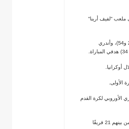
ى ملعب "لفيف أرينا"
سجل أهداف فريق كييف كل من فيتالي بويالسكي (الدقيقتان 26 و54)، وأندري
 أوكرانيا.
 الأولى.
ي الأوروبي لكرة القدم
يُذكر، شارك 68 فريقًا في بطولة كأس أوكرانيا الوطنية الحالية، من بينهم 21 فريقًا