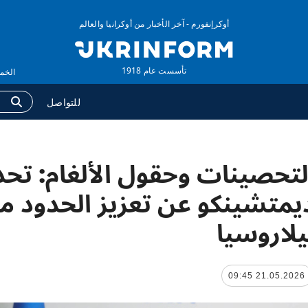
أوكرإنفورم - آخر الأخبار من أوكرانيا والعالم
تأسست عام 1918
الخميس ,06 أغس
للتواصل
لتحصينات وحقول الألغام: تح
وكالة
المزيد
لومات عن الوكالة
التقارير
يمتشينكو عن تعزيز الحدود م
ات الاتصال
مقابلات
يلاروسيا
اسة الخصوصية وحماية
الصور
بيانات الشخصية
الفيديوهات
21.05.2026 09:45