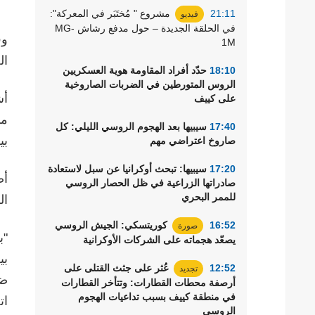
21:11
مشروع " مُختَبَر في المعركة":
فيديو
في الحلقة الجديدة – حول مدفع رشاش MG-
وف
1M
ال
18:10
حدّد أفراد المقاومة هوية العسكريين
الروس المتورطين في الضربات الصاروخية
أش
على كييف
مب
17:40
سيبيها بعد الهجوم الروسي الليلي: كل
بي
صاروخ اعتراضي مهم
17:20
سيبيها: تبحث أوكرانيا عن سبل لاستعادة
أض
صادراتها الزراعية في ظل الحصار الروسي
للممر البحري
ال
16:52
كوريتسكي: الجيش الروسي
صورة
"ب
يصعّد هجماته على الشركات الأوكرانية
بي
12:52
عُثر على جثث القتلى على
تجديد
ضد
أرصفة محطات القطارات: وتتأخر القطارات
في منطقة كييف بسبب تداعيات الهجوم
ات
الروسي