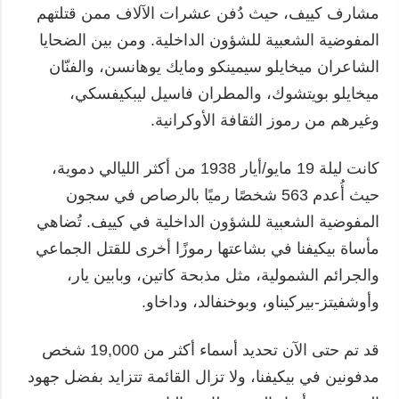
مشارف كييف، حيث دُفن عشرات الآلاف ممن قتلتهم
المفوضية الشعبية للشؤون الداخلية. ومن بين الضحايا
الشاعران ميخايلو سيمينكو ومايك يوهانسن، والفنّان
ميخايلو بويتشوك، والمطران فاسيل ليبكيفسكي،
وغيرهم من رموز الثقافة الأوكرانية.
كانت ليلة 19 مايو/أيار 1938 من أكثر الليالي دموية،
حيث أُعدم 563 شخصًا رميًا بالرصاص في سجون
المفوضية الشعبية للشؤون الداخلية في كييف. تُضاهي
مأساة بيكيفنا في بشاعتها رموزًا أخرى للقتل الجماعي
والجرائم الشمولية، مثل مذبحة كاتين، وبابين يار،
وأوشفيتز-بيركيناو، وبوخنفالد، وداخاو.
قد تم حتى الآن تحديد أسماء أكثر من 19,000 شخص
مدفونين في بيكيفنا، ولا تزال القائمة تتزايد بفضل جهود