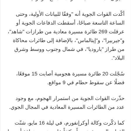
أكّدت القوات الجوية أنه "وفقًا للبيانات الأولية، وحتى
الساعة التاسعة صباحًا، أسقطت الدفاعات الجوية أو
عرقلت 269 طائرة مسيرة معادية من طرازات "شاهد"،
و"جيربيرا"، و"إيتالماس"، بالإضافة إلى طائرات محاكاة
من طراز "باروديا"، في شمال وجنوب ووسط وشرق
البلاد".
سُجّلت 20 طائرة مسيرة هجومية أصابت 15 موقعًا،
فضلًا عن سقوط حطام في 9 مواقع.
حذّرت القوات الجوية من استمرار الهجوم، مع وجود
عدد من الطائرات المسيرة المعادية في المجال الجوي.
كما ذكّرت وكالة أوكرإنفورم، في ليلة 16 مايو، شنّت