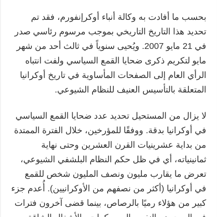
بحسب ما أفادت به وكالة أنباء أوكرإنفورم، فقد تم
تحديد هذا التاريخ التاريخي بموجب مرسوم رئاسي صدر
في 21 مايو 2007. ويُحيى سنوياً في ثالث أحد من شهر
مايو لتكريم ذكرى ضحايا القمع السياسي ولفت انتباه
الرأي العام إلى الصفحات المأساوية في تاريخ أوكرانيا
المتعلقة بالتأسيس العنيف للنظام الشيوعي.
لا يزال من المستحيل تحديد عدد ضحايا القمع السياسي
في أوكرانيا بدقة. ووفقًا للمؤرخين، خلال الفترة الممتدة
من بداية عشرينيات القرن العشرين وحتى نهاية
ثمانينياته، أي في ظل حكم النظام البلشفي الشيوعي،
تعرض ما يقارب مليون ونصف المليون شخص للقمع
في أوكرانيا (أكثر من نصفهم من الأوكرانيين). أُعدم جزء
كبير من هؤلاء رميًا بالرصاص، بينما قضى آخرون فترات