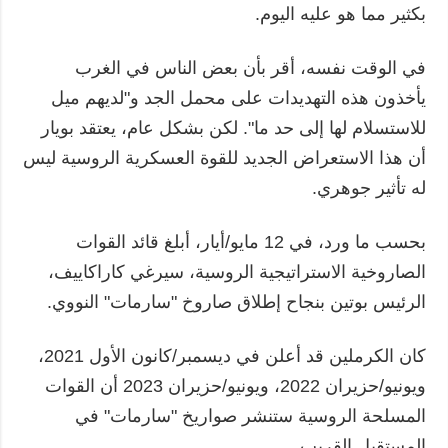
بكثير مما هو عليه اليوم.
في الوقت نفسه، أقر بأن بعض الناس في الغرب
يأخذون هذه التهديدات على محمل الجد و"لديهم ميل
للاستسلام لها إلى حد ما". لكن بشكل عام، يعتقد بويار
أن هذا الاستعراض الجديد للقوة العسكرية الروسية ليس
له تأثير جوهري.
بحسب ما ورد، في 12 مايو/أيار، أبلغ قائد القوات
الصاروخية الاستراتيجية الروسية، سيرغي كاراكاييف،
الرئيس بوتين بنجاح إطلاق صاروخ "سارمات" النووي.
كان الكرملين قد أعلن في ديسمبر/كانون الأول 2021،
ويونيو/حزيران 2022، ويونيو/حزيران 2023 أن القوات
المسلحة الروسية ستنشر صواريخ "سارمات" في
المستقبل القريب.