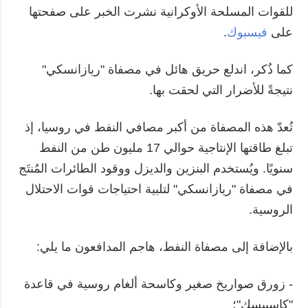
للقوات المسلحة الأوكرانية نشرت الخبر على صفحتها
على
فيسبوك
.
كما ذُكر، اندلع حريق هائل في مصفاة "ريازانسكي"
نتيجةً للأضرار التي لحقت بها.
تُعدّ هذه المصفاة من أكبر مصافي النفط في روسيا، إذ
تبلغ طاقتها الإنتاجية حوالي 17 مليون طن من النفط
سنويًا. ويُستخدم البنزين والديزل ووقود الطائرات المُنتَج
في مصفاة "ريازانسكي" لتلبية احتياجات قوات الاحتلال
الروسية.
بالإضافة إلى مصفاة النفط، هاجم المدافعون ما يلي:
- زورق صواريخ صغير وكاسحة ألغام روسية في قاعدة
"كاسبيسك"؛