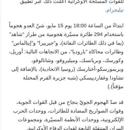
للقوات المسلحة الأوكرانية أعلنت ذلك عبر تطبيق
تيليجرام
.
ابتداءً من الساعة 18:00 يوم 15 مايو، شنّ العدو هجوماً
باستخدام 294 طائرة مسيّرة هجومية من طراز "شاهد"
(بما في ذلك الطائرات النفاثة)، و"جيربيرا" و"إيتالماس"
وطائرات محاكاة "باروديا"، من الاتجاهات التالية: أوريل،
وكورسك، وبريانسك، وميليروفو، وشاتالوفو،
وبريمورسكو-أختارسك (روسيا الاتحادية)، بالإضافة إلى
تشاودا وغفاردييسكي (شبه جزيرة القرم المحتلة
مؤقتاً).)
قد صدّ الهجوم الجويّ بنجاح من قبل القوات الجوية،
وقوات الصواريخ المضادة للطائرات، ووحدات الحرب
الإلكترونية، ووحدات الأنظمة المسيّرة، ومجموعات
النيران المتنقلة التابعة لقوات الدفاع الأوكرانية.