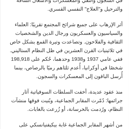
في السجون والنفي والمعسكرات والأشغال الشاقة
والترحيل و"العلاج" النفسي القسري.
أثر الإرهاب على جميع شرائح المجتمع تقريبًا: العلماء
والسياسيون والعسكريون ورجال الدين والشخصيات
الثقافية والفلاحون. وتصاعدت وتيرة القمع بشكل خاص
في ثلاثينيات القرن العشرين في ظل النظام الستاليني.
ففي عامي 1937 و1938 وحدهما، حُكم على 198,918
شخصًا في أوكرانيا، أُعدم ثلثاهم رميًا بالرصاص، بينما
أُرسل الباقون إلى المعسكرات والسجون.
منذ عقود عديدة، أخفت السلطات السوفياتية آثار
جرائمها: دُمّرت المقابر الجماعية، وبُنيت فوقها منشآت
النظام، ورُدمت بالخرسانة، أو زُرعت بالغابات.
من أشهر المقابر الجماعية غابة بيكيفنيانسكي على