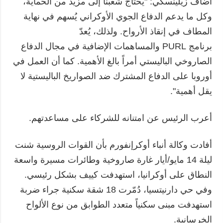
أضاف زيلينسكي: "يحتاج شعبنا إلى مزيد من الحماية،
وكل ما يدعم الدفاع الجوي الأوكراني يُسهم في نهاية
المطاف في إنقاذ الأرواح. ولذلك، يُعدّ
برنامج PURL والمساهمات الإضافية في مجال الدفاع
الصاروخي الباليستي أمراً بالغ الأهمية. كما أن العمل في
أوروبا على الدفاع المشترك ضد الصواريخ الباليستية لا
يقل أهمية".
أعرب الرئيس عن امتنانه للشركاء على مساعدتهم.
أفادت وكالة أنباء أوكرإنفورم بأن القوات الروسية شنت
ليلة 14 مايو/أيار غارة صاروخية وطائرات مسيرة واسعة
النطاق على أوكرانيا، استهدفت كييف بشكل رئيسي.
وفي حي دارنيتسيا، دُمّرت 18 شقة سكنية جراء ضربة
استهدفت مبنى سكنياً متعدد الطوابق من نوع الألواح
الخرسانية.