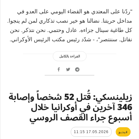
"ردّنا على المعتدي هو القضاء اليومي على العدو في
مداخل حريتنا. نضالنا هو خير نصب تذكاري لمن لم ينجوا.
كل طاغية سينال جزاءه. عادل وحتمي. نحن نتذكر. نحن
نقاتل. سننتصر"، - شدّد رئيس مكتب الرئيس الأوكراني.
القراءة بالكامل
زيلينسكي: قُتل 52 شخصاً وإصابة
346 آخرين في أوكرانيا خلال
أسبوع جراء القصف الروسي
فيديو
17.05.2026 11:15