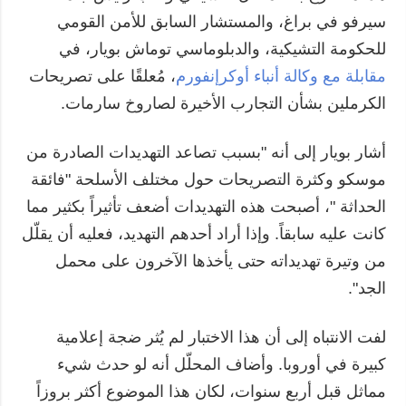
سيرفو في براغ، والمستشار السابق للأمن القومي
للحكومة التشيكية، والدبلوماسي توماش بويار، في
مقابلة مع وكالة أنباء أوكرإنفورم
، مُعلقًا على تصريحات
الكرملين بشأن التجارب الأخيرة لصاروخ سارمات.
أشار بويار إلى أنه "بسبب تصاعد التهديدات الصادرة من
موسكو وكثرة التصريحات حول مختلف الأسلحة "فائقة
الحداثة "، أصبحت هذه التهديدات أضعف تأثيراً بكثير مما
كانت عليه سابقاً. وإذا أراد أحدهم التهديد، فعليه أن يقلّل
من وتيرة تهديداته حتى يأخذها الآخرون على محمل
الجد".
لفت الانتباه إلى أن هذا الاختبار لم يُثر ضجة إعلامية
كبيرة في أوروبا. وأضاف المحلّل أنه لو حدث شيء
مماثل قبل أربع سنوات، لكان هذا الموضوع أكثر بروزاً