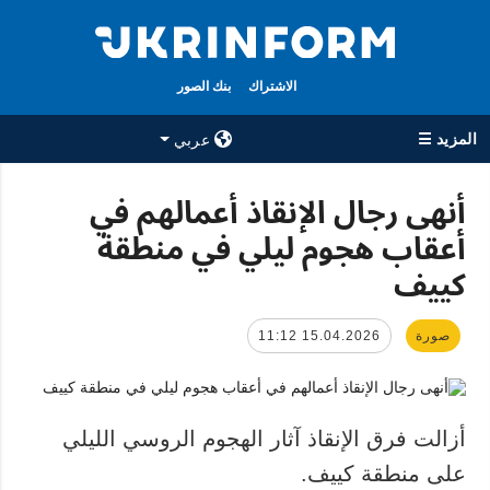
الاشتراك
بنك الصور
المزيد ☰
عربي
×
أنهى رجال الإنقاذ أعمالهم في
أعقاب هجوم ليلي في منطقة
جميع الأقسام
الوكالة
كييف
حرب
معلومات عن
الوكالة
سياسة
جهات الاتصال
صورة
15.04.2026 11:12
اقتصاد
سياسة الخصوصية
تعافي أوكرانيا
وحماية البيانات
مجتمع
الشخصية
أزالت فرق الإنقاذ آثار الهجوم الروسي الليلي
الدفاع
على منطقة كييف.
رياضة