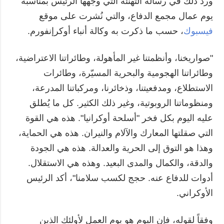
ورد ذلك في رسالة التهنئة التي وجهها الرئيس بمناسبة
يوم عمال مجمع الدفاع، والتي نُشرت على موقع
فيسبوك
، حسب ما ذكرت به وكالة أنباء أوكرإنفورم.
"صواريخنا، وأنظمتنا غير المأهولة، وطائراتنا الاعتراضية،
وطائراتنا الهجومية والبحرية المسيّرة، وطائرات
الاستطلاع، ومدفعيتنا، وذخائرنا، ومركباتنا المدرعة،
ومنظوماتنا الروبوتية، وغير ذلك الكثير. كل ما يُطلق
عليه اليوم بكل فخر "أسلحة أوكرانيا". هذه هي القوة
التي صقلتها المعارك والآلام والنيران. هذه هي الحماية،
وهذا هو التوق إلى الحرية والعدالة. هذه هي الجودة
والدقة، والكمال والمدى البعيد. وهذه هي الاستقلال.
أدوات للدفاع عنه. حجج لكسب سلامنا"، أكد الرئيس
الأوكراني.
وفقاً لقوله، فإن اليوم هو يوم العمل لأولئك الذين