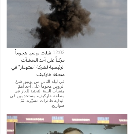
شنّت روسيا هجوماً
12:02
مركباً على أحد المنشآت
الرئيسية لشركة "نفتوغاز" في
منطقة خاركيف
في ليلة الثاني من يونيو، شنّ
الروس هجوماً على أحد أهمّ
منشآت البنية التحتية للغاز في
منطقة خاركيف، مستخدمين في
البداية طائرات مسيّرة، ثمّ
صواريخ.