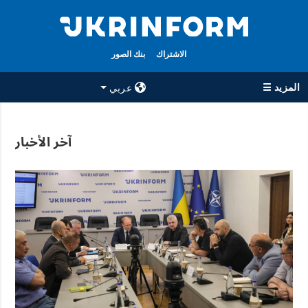
الاشتراك
بنك الصور
المزيد ☰
عربي
×
آخر الأخبار
جميع الأقسام
الوكالة
حرب
معلومات عن
الوكالة
سياسة
جهات الاتصال
اقتصاد
سياسة الخصوصية
تعافي أوكرانيا
وحماية البيانات
مجتمع
الشخصية
الدفاع
رياضة