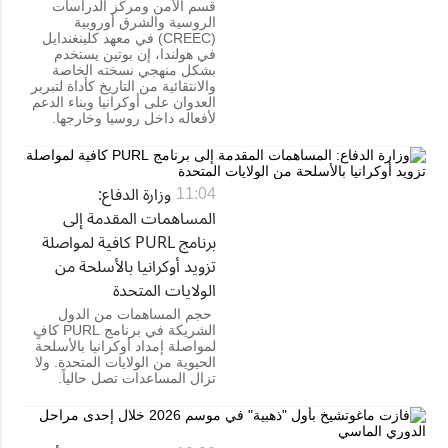
قسم الأمن ومركز الدراسات
الروسية والشرق أوروبية
(CREEC) في معهد كلينغندايل
في هولندا، إن بوتين يستخدم
بشكل منهجي نسخته الخاصة
والانتقائية من التاريخ كأداة لتبرير
العدوان على أوكرانيا وبناء الدعم
لأفعاله داخل روسيا وخارجها.
وزارة الدفاع:
11:04
المساهمات المقدمة إلى
برنامج PURL كافية لمواصلة
تزويد أوكرانيا بالأسلحة من
الولايات المتحدة
حجم المساهمات من الدول
الشريكة في برنامج PURL كافٍ
لمواصلة إمداد أوكرانيا بالأسلحة
الحيوية من الولايات المتحدة. ولا
تزال المساعدات تصل حالياً.