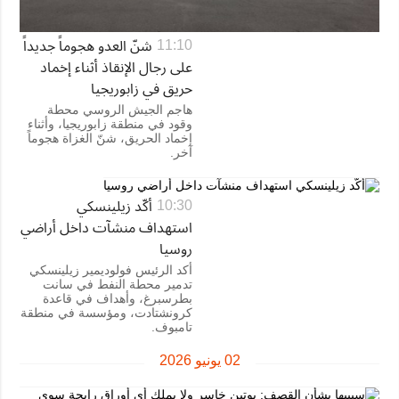
شنّ العدو هجوماً جديداً
11:10
على رجال الإنقاذ أثناء إخماد
حريق في زابوريجيا
هاجم الجيش الروسي محطة
وقود في منطقة زابوريجيا، وأثناء
إخماد الحريق، شنّ الغزاة هجوماً
آخر.
أكّد زيلينسكي
10:30
استهداف منشآت داخل أراضي
روسيا
أكد الرئيس فولوديمير زيلينسكي
تدمير محطة النفط في سانت
بطرسبرغ، وأهداف في قاعدة
كرونشتادت، ومؤسسة في منطقة
تامبوف.
02 يونيو 2026