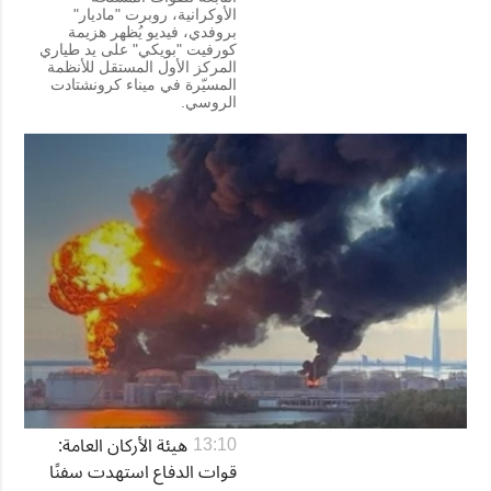
الأوكرانية، روبرت "ماديار"
بروفدي، فيديو يُظهر هزيمة
كورفيت "بويكي" على يد طياري
المركز الأول المستقل للأنظمة
المسيّرة في ميناء كرونشتادت
الروسي.
هيئة الأركان العامة:
13:10
قوات الدفاع استهدت سفنًا