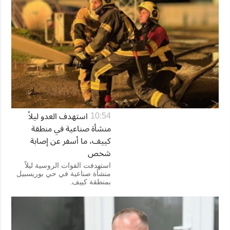
استهدف العدو ليلاً
10:54
منشأة صناعية في منطقة
كييف، ما أسفر عن إصابة
شخص
استهدفت القوات الروسية ليلاً
منشأة صناعية في حي بوريسبيل
بمنطقة كييف.