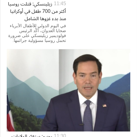
زيلينسكي: قتلت روسيا
11:45
أكثر من 700 طفل في أوكرانيا
منذ بدء غزوها الشامل
في اليوم الدولي للأطفال الأبرياء
ضحايا العدوان، أكّد الرئيس
فولوديمير زيلينسكي على ضرورة
تحمل روسيا مسؤولية جرائمها.
روبيو: ستقرّر الولايات
11:30