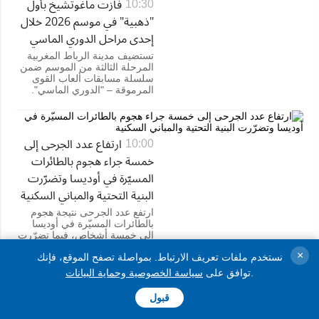
فازت ماغوتشيخ بأول
10:30
"ذهبية" في موسم 2026 خلال
إحدى مراحل الدوري الماسي
تستضيف مدينة الرباط المغربية
المرحلة الثالثة من الموسم ضمن
سلسلة مسابقات ألعاب القوى
المرموقة – "الدوري الماسي".
ارتفاع عدد الجرحى إلى
10:00
خمسة جراء هجوم بالطائرات
المسيّرة في أوديسا وتضرّرت
البنية التحتية والمباني السكنية
ارتفع عدد الجرحى نتيجة هجوم
بالطائرات المسيّرة في أوديسا
إلى خمسة أشخاص، فيما تضرّرت
بنية تحتية ومبانٍ سكنية متعدّدة
×
نستخدم ملفات تعريف الارتباط. بمواصلة تصفح الموقع، فإنك
الطوابق.
.
توافق على
سياسة الخصوصية وحماية البيانات
قبول
إيلينا سفيتولينا ستواجه
21:45