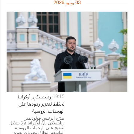
03 يونيو 2026
زيلينسكي: أوكرانيا
19:15
تخطّط لتعزيز ردودها على
الهجمات الروسية
صرّح الرئيس فولوديمير
زيلينسكي بأنّ أوكرانيا تردّ بشكل
صحيح على الهجمات الروسية
الواسعة النطاق بضربات بعيدة