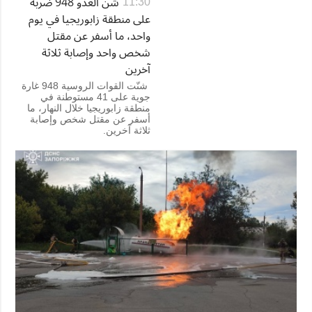
شنّ العدو 948 ضربة
11:30
على منطقة زابوريجيا في يوم
واحد، ما أسفر عن مقتل
شخص واحد وإصابة ثلاثة
آخرين
شنّت القوات الروسية 948 غارة
جوية على 41 مستوطنة في
منطقة زابوريجيا خلال النهار، ما
أسفر عن مقتل شخص وإصابة
ثلاثة آخرين.