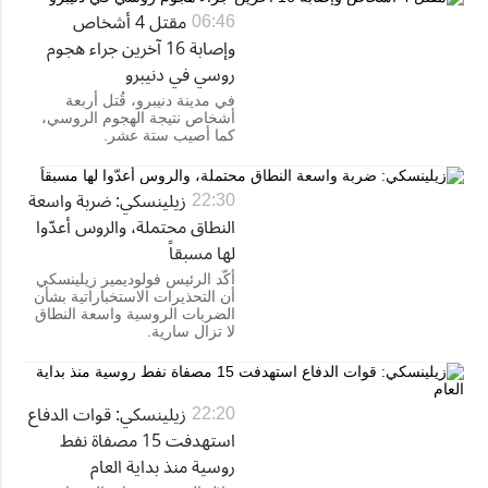
مقتل 4 أشخاص
06:46
وإصابة 16 آخرين جراء هجوم
روسي في دنيبرو
في مدينة دنيبرو، قُتل أربعة
أشخاص نتيجة الهجوم الروسي،
كما أصيب ستة عشر.
زيلينسكي: ضربة واسعة
22:30
النطاق محتملة، والروس أعدّوا
لها مسبقاً
أكّد الرئيس فولوديمير زيلينسكي
أن التحذيرات الاستخباراتية بشأن
الضربات الروسية واسعة النطاق
لا تزال سارية.
زيلينسكي: قوات الدفاع
22:20
استهدفت 15 مصفاة نفط
روسية منذ بداية العام