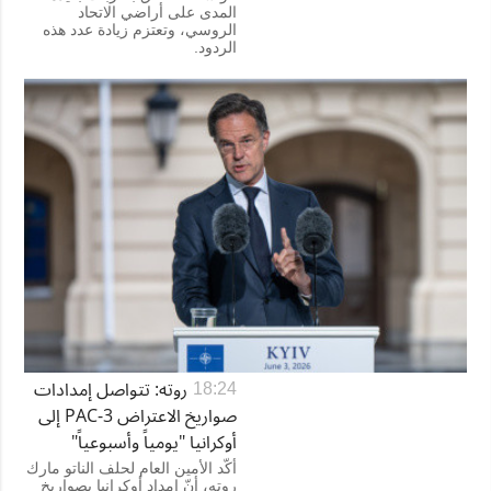
المدى على أراضي الاتحاد
الروسي، وتعتزم زيادة عدد هذه
الردود.
روته: تتواصل إمدادات
18:24
صواريخ الاعتراض PAC-3 إلى
أوكرانيا "يومياً وأسبوعياً"
أكّد الأمين العام لحلف الناتو مارك
روته، أنّ إمداد أوكرانيا بصواريخ